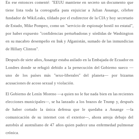
En ese entonces comenté: "EEUU mantiene en secreto un documento que
tiene lista toda la coreografía para enjuiciar a Julian Assange, célebre
fundador de WikiLeaks, tildado por el exdirector de la CIA y hoy secretario
de Estado, Mike Pompeo, como un "servicio de espionaje hostil no estatal",
por haber expuesto "confidencias perturbadoras y sórdidas de Washington
en su macabro desempeño en Irak y Afganistán, sumado de las inmundicias
de Hillary Clinton".
Después de siete años, Assange estaba asilado en la Embajada de Ecuador en
Londres donde se refugió debido a la persecución del Gobierno sueco —
uno de los países más "sexo-liberales" del planeta— por bizarras
acusaciones de acoso sexual y violación.
El Gobierno de Lenín Moreno —a quien no le fue nada bien en las recientes
elecciones municipales—, se ha lanzado a los brazos de Trump y, después
de haber cortado la única defensa que le quedaba a Assange —la
comunicación de su internet con el exterior—, ahora arroja debajo del
autobús al australiano de 47 años quien padece una enfermedad pulmonar
crónica.