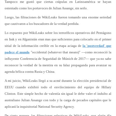
Tampoco me gustó que ciertas crápulas en Latinoamérica se hayan
ostentado como los portavoces de Julian Assange, sin serlo.
Luego, las filtraciones de WikiLeaks fueron tomando una enorme seriedad
que cautivaron a los buscadores de la verdad perdida.
Lo expuesto por WikiLeaks sobre los terroríficos operativos del Pentágono
en Irak y en Afganistán eran mas que suficientes para colocarlo en el primer
sitial de la información creíble en la etapa aciaga de
la 'postverdad' que
padece el mundo
"occidental (whatever that means)" —como reconoció la
influyente Conferencia de Seguridad de Múnich de 2017— que ya no sabe
reconocer la verdad de la mentira en su falaz propaganda para avanzar su
agenda bélica contra Rusia y China.
A mi juicio, WikiLeaks llegó a su acmé durante la elección presidencial de
EEUU cuando exhibió todo el envilecimiento del equipo de Hillary
Clinton. Este simple hecho de valentía sin igual le debe valer el indulto al
australiano Julian Assange con todo y la carga de pecados capitales que le
aplicará la inquisitorial National Security Agency.
De cierta manera, las filtraciones selectivas de WikiLeaks, que algún día