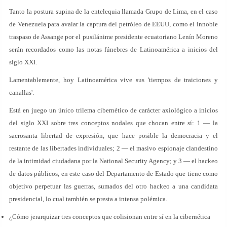
Tanto la postura supina de la entelequia llamada Grupo de Lima, en el caso
de Venezuela para avalar la captura del petróleo de EEUU, como el innoble
traspaso de Assange por el pusilánime presidente ecuatoriano Lenín Moreno
serán recordados como las notas fúnebres de Latinoamérica a inicios del
siglo XXI.
Lamentablemente, hoy Latinoamérica vive sus 'tiempos de traiciones y
canallas'.
Está en juego un único trilema cibernético de carácter axiológico a inicios
del siglo XXI sobre tres conceptos nodales que chocan entre sí: 1 — la
sacrosanta libertad de expresión, que hace posible la democracia y el
restante de las libertades individuales; 2 — el masivo espionaje clandestino
de la intimidad ciudadana por la National Security Agency; y 3 — el hackeo
de datos públicos, en este caso del Departamento de Estado que tiene como
objetivo perpetuar las guerras, sumados del otro hackeo a una candidata
presidencial, lo cual también se presta a intensa polémica.
¿Cómo jerarquizar tres conceptos que colisionan entre sí en la cibernética