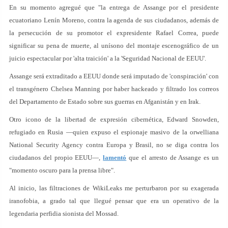
En su momento agregué que "la entrega de Assange por el presidente
ecuatoriano Lenín Moreno, contra la agenda de sus ciudadanos, además de
la persecución de su promotor el expresidente Rafael Correa, puede
significar su pena de muerte, al unísono del montaje escenográfico de un
juicio espectacular por 'alta traición' a la 'Seguridad Nacional de EEUU'.
Assange será extraditado a EEUU donde será imputado de 'conspiración' con
el transgénero Chelsea Manning por haber hackeado y filtrado los correos
del Departamento de Estado sobre sus guerras en Afganistán y en Irak.
Otro icono de la libertad de expresión cibernética, Edward Snowden,
refugiado en Rusia —quien expuso el espionaje masivo de la orwelliana
National Security Agency contra Europa y Brasil, no se diga contra los
ciudadanos del propio EEUU—,
lamentó
que el arresto de Assange es un
"momento oscuro para la prensa libre".
Al inicio, las filtraciones de WikiLeaks me perturbaron por su exagerada
iranofobia, a grado tal que llegué pensar que era un operativo de la
legendaria perfidia sionista del Mossad.