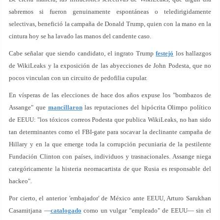
sabremos si fueron genuinamente espontáneas o teledirigidamente
selectivas, benefició la campaña de Donald Trump, quien con la mano en la
cintura hoy se ha lavado las manos del candente caso.
Cabe señalar que siendo candidato, el ingrato Trump
festejó
los hallazgos
de WikiLeaks y la exposición de las abyecciones de John Podesta, que no
pocos vinculan con un circuito de pedofilia cupular.
En vísperas de las elecciones de hace dos años expuse los "bombazos de
Assange" que
mancillaron
las reputaciones del hipócrita Olimpo político
de EEUU: "los tóxicos correos Podesta que publica WikiLeaks, no han sido
tan determinantes como el FBI-gate para socavar la declinante campaña de
Hillary y en la que emerge toda la corrupción pecuniaria de la pestilente
Fundación Clinton con países, individuos y trasnacionales. Assange niega
categóricamente la histeria neomacartista de que Rusia es responsable del
hackeo".
Por cierto, el anterior 'embajador' de México ante EEUU, Arturo Sarukhan
Casamitjana —
catalogado
como un vulgar "empleado" de EEUU— sin el