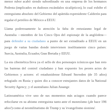
menor rubor acabó siendo subordinado en una empresa de los hermanos
Podesta (implicados en dudosos escándalos sicalípticos), lo cual exhibe el
entreguismo absoluto del Gobierno del apátrida expresidente Calderón para
regalar el petróleo de México a EEUU.
Llama poderosamente la atención la falta de entusiasmo legal de
Australia —miembro de los Cinco Ojos del espionaje de la anglósfera—
para
defender a su ciudadano
a punto de ser extraditado a EEUU en un
juego de varias bandas donde intervienen insólitamente cinco países:
Suecia, Australia, Ecuador, Gran Bretaña y EEUU.
La era cibernética lleva ya el sello de dos personajes icónicos que han roto
las barreras del control ciudadano y han expuesto los peores actos de
Gobiernos y actores: el estadunidense Edward Snowden (de 35 años)
refugiado en Rusia y quien dio a conocer estrujantes datos de la National
Security Agency; y el australiano Julian Assange.
Latinoamérica vive uno de sus momentos más aciagos cuando parece
refocilarse en su abismo entreguista tanto ante el monroísmo (¡de hace 196
años!) como al neomilitarismo de Trump y su 'evangelismo sionista'.