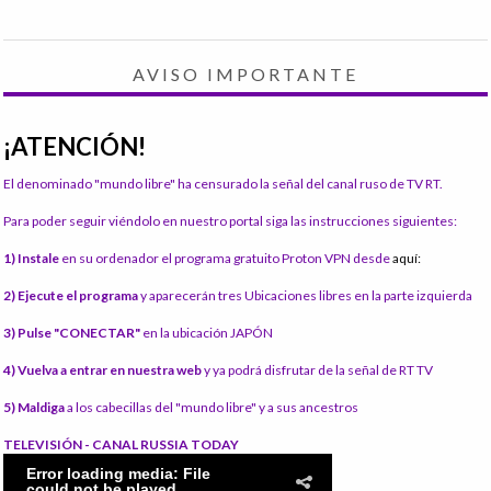
AVISO IMPORTANTE
¡ATENCIÓN!
El denominado "mundo libre" ha censurado la señal del canal ruso de TV RT.
Para poder seguir viéndolo en nuestro portal siga las instrucciones siguientes:
1) Instale
en su ordenador el programa gratuito Proton VPN desde
aquí:
2) Ejecute el programa
y aparecerán tres Ubicaciones libres en la parte izquierda
3) Pulse "CONECTAR"
en la ubicación JAPÓN
4) Vuelva a entrar en nuestra web
y ya podrá disfrutar de la señal de RT TV
5) Maldiga
a los cabecillas del "mundo libre" y a sus ancestros
TELEVISIÓN - CANAL RUSSIA TODAY