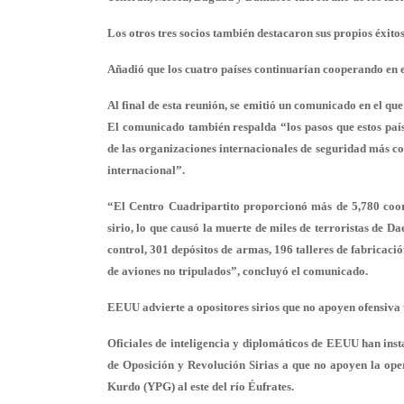
Los otros tres socios también destacaron sus propios éxitos
Añadió que los cuatro países continuarían cooperando en el
Al final de esta reunión, se emitió un comunicado en el qu
El comunicado también respalda “los pasos que estos país
de las organizaciones internacionales de seguridad más co
internacional”.
“El Centro Cuadripartito proporcionó más de 5,780 coord
sirio, lo que causó la muerte de miles de terroristas de D
control, 301 depósitos de armas, 196 talleres de fabricaci
de aviones no tripulados”, concluyó el comunicado.
EEUU advierte a opositores sirios que no apoyen ofensiva 
Oficiales de inteligencia y diplomáticos de EEUU han inst
de Oposición y Revolución Sirias a que no apoyen la ope
Kurdo (YPG) al este del río Éufrates.