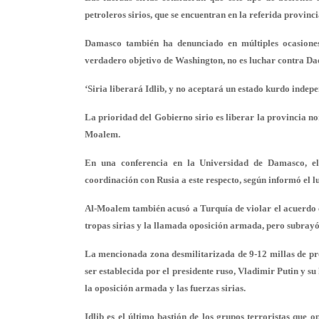
petroleros sirios, que se encuentran en la referida provinci
Damasco también ha denunciado en múltiples ocasiones 
verdadero objetivo de Washington, no es luchar contra Dae
‘Siria liberará Idlib, y no aceptará un estado kurdo indepe
La prioridad del Gobierno sirio es liberar la provincia noro
Moalem.
En una conferencia en la Universidad de Damasco, el 
coordinación con Rusia a este respecto, según informó el lu
Al-Moalem también acusó a Turquía de violar el acuerdo c
tropas sirias y la llamada oposición armada, pero subrayó
La mencionada zona desmilitarizada de 9-12 millas de pro
ser establecida por el presidente ruso, Vladimir Putin y s
la oposición armada y las fuerzas sirias.
Idlib es el último bastión de los grupos terroristas que 