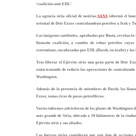
‘coalición anti-EIIL’.
La agencia siria oficial de noticias
SANA
informó el lunes
oriental de Deir Ezzor contrabandean petróleo a Irak y T
Las imágenes satelitales, aprobadas por Rusia, revelan la v
llamada coalición, a cambio de robar petróleo cuyos i
extremistas, encabezadas por EIIL (Daesh, en árabe) y las 
Tras liberar el Ejército sirio una gran parte de Deir Ezz
están tratando de reducir las operaciones de contrabando 
Washington.
Además de la presencia de miembros de Daesh, las llama
Ezzor, zonas ricas de pozos petrolíferos.
Varios informes advirtieron de los planes de Washington d
más grande de Siria, ubicado a 10 kilómetros de la ciudad
Ejército sirio y sus aliados.
Las fuerzas sirias consideran que este tipo de accione