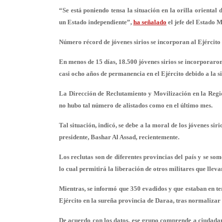
“Se está poniendo tensa la situación en la orilla oriental 
un Estado independiente”,
ha señalado
el jefe del Estado 
Número récord de jóvenes sirios se incorporan al Ejército
En menos de 15 días, 18.500 jóvenes sirios se incorporaron
casi ocho años de permanencia en el Ejército debido a la si
La Dirección de Reclutamiento y Movilización en la Regi
no hubo tal número de alistados como en el último mes.
Tal situación, indicó, se debe a la moral de los jóvenes sir
presidente, Bashar Al Assad, recientemente.
Los reclutas son de diferentes provincias del país y se som
lo cual permitirá la liberación de otros militares que lleva
Mientras, se informó que 350 evadidos y que estaban en ter
Ejército en la sureña provincia de Daraa, tras normalizar 
De acuerdo con los datos, ese grupo comprende a ciudadano