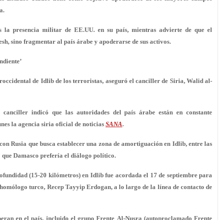
a.
la presencia militar de EE.UU. en su país, mientras advierte de que el
sh, sino fragmentar al país árabe y apoderarse de sus activos.
ndiente’
ccidental de Idlib de los terroristas, aseguró el canciller de Siria, Walid al-
canciller indicó que las autoridades del país árabe están en constante
nes la agencia siria oficial de noticias
SANA
.
on Rusia que busca establecer una zona de amortiguación en Idlib, entre las
 que Damasco prefería el diálogo político.
fundidad (15-20 kilómetros) en Idlib fue acordada el 17 de septiembre para
u homólogo turco, Recep Tayyip Erdogan, a lo largo de la línea de contacto de
operan en el país, incluido el grupo Frente Al-Nusra (autoproclamado Frente