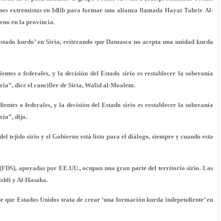
nes extremistas en Idlib para formar una alianza llamada Hayat Tahrir Al-
eno en la provincia.
‘estado kurdo’ en Siria, reiterando que Damasco no acepta una unidad kurda
entes o federales, y la decisión del Estado sirio es restablecer la soberanía
ria”, dice el canciller de Siria, Walid al-Moalem.
entes o federales, y la decisión del Estado sirio es restablecer la soberanía
ia”, dijo.
el tejido sirio y el Gobierno está listo para el diálogo, siempre y cuando esta
FDS), apoyadas por EE.UU., ocupan una gran parte del territorio sirio. Las
ishli y Al-Hasaka.
de que Estados Unidos trata de crear ‘una formación kurda independiente’ en