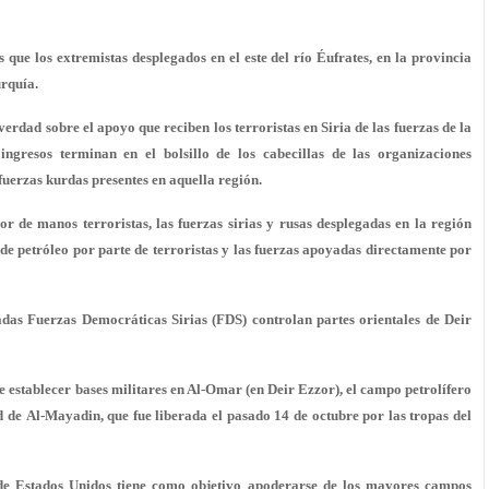
 que los extremistas desplegados en el este del río Éufrates, en la provincia
urquía.
erdad sobre el apoyo que reciben los terroristas en Siria de las fuerzas de la
ngresos terminan en el bolsillo de los cabecillas de las organizaciones
fuerzas kurdas presentes en aquella región.
or de manos terroristas, las fuerzas sirias y rusas desplegadas en la región
de petróleo por parte de terroristas y las fuerzas apoyadas directamente por
das Fuerzas Democráticas Sirias (FDS) controlan partes orientales de Deir
e establecer bases militares en Al-Omar (en Deir Ezzor), el campo petrolífero
 de Al-Mayadin, que fue liberada el pasado 14 de octubre por las tropas del
s de Estados Unidos tiene como objetivo apoderarse de los mayores campos