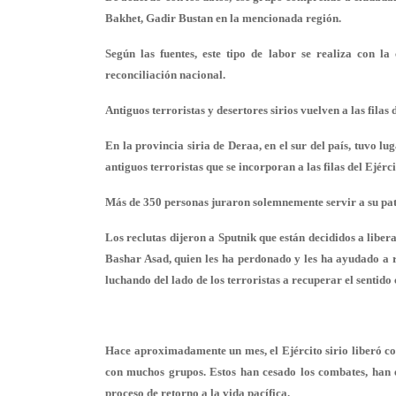
Bakhet, Gadir Bustan en la mencionada región.
Según las fuentes, este tipo de labor se realiza con l
reconciliación nacional.
Antiguos terroristas y desertores sirios vuelven a las filas 
En la provincia siria de Deraa, en el sur del país, tuvo 
antiguos terroristas que se incorporan a las filas del Ejérci
Más de 350 personas juraron solemnemente servir a su patri
Los reclutas dijeron a Sputnik que están decididos a libera
Bashar Asad, quien les ha perdonado y les ha ayudado a r
luchando del lado de los terroristas a recuperar el sentido
Hace aproximadamente un mes, el Ejército sirio liberó co
con muchos grupos. Estos han cesado los combates, han 
proceso de retorno a la vida pacífica.