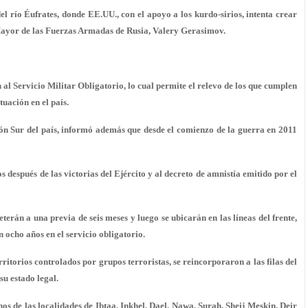
del río Éufrates, donde EE.UU., con el apoyo a los kurdo-sirios, intenta crear
Mayor de las Fuerzas Armadas de Rusia, Valery Gerasimov.
 al Servicio Militar Obligatorio, lo cual permite el relevo de los que cumplen
tuación en el país.
ón Sur del país, informó además que desde el comienzo de la guerra en 2011
ios después de las victorias del Ejército y al decreto de amnistía emitido por el
eterán a una previa de seis meses y luego se ubicarán en las líneas del frente,
n ocho años en el servicio obligatorio.
ritorios controlados por grupos terroristas, se reincorporaron a las filas del
su estado legal.
s de las localidades de Ibtaa, Inkhel, Dael, Nawa, Surah, Sheij Meskin, Deir