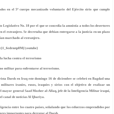
dos en el 5º cuerpo mecanizado voluntario del Ejército sirio que cumple
to Legislativo No. 18 por el que se concedía la amnistía a todos los desertores
n el extranjero. Se decretaba que debían entregarse a la justicia en un plazo
abían marchado al extranjero.
e}1_6edrmtp8M{/youtube}
la lucha contra el terrorismo
o militar para enfrentarse al terrorismo.
orista Daesh en Iraq este domingo 16 de diciembre se celebró en Bagdad una
militares iraníes, rusos, iraquíes y sirios con el objetivo de realizar un
el mayor general Saad Mozher al-Allaq, jefe de la Inteligencia Militar iraquí,
el canal de noticias Al Ijbariya.
ligencia entre los cuatro países, señalando que los esfuerzos emprendidos por
ores importantes para derrotar al Daesh.