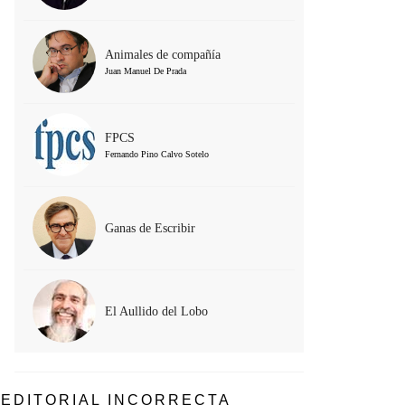
Animales de compañía
Juan Manuel De Prada
FPCS
Fernando Pino Calvo Sotelo
Ganas de Escribir
El Aullido del Lobo
EDITORIAL INCORRECTA