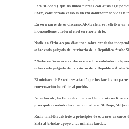
Fath Al-Sham), que ha unido fuerzas con otras agrupacio
Sham, considerada como la fuerza dominante sobre el terr
En otra parte de su discurso, Al-Moalem se refirió a un 
independiente o federal en el territorio sirio.
Nadie en Siria acepta discursos sobre entidades independi
sobre cada pulgada del territorio de la República Árabe Si
“Nadie en Siria acepta discursos sobre entidades independi
sobre cada pulgada del territorio de la República Árabe Sir
El ministro de Exteriores añadió que los kurdos son parte d
conversación beneficie al pueblo.
Actualmente, las llamadas Fuerzas Democráticas Kurdas (
principales ciudades bajo su control son: Al-Raqa, Al-Qam
Rusia también advirtió a principios de este mes en curso 
Siria al brindar apoyo a las milicias kurdas.