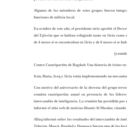
Algunos de los miembros de estos grupos fueron integra
funciones de milicia local.
En octubre de este año, el presidente sirio aprobó el Decre
del Ejército que se habían refugiado tanto en Siria como e
de 4 meses si se encontraban en Siria y de 6 meses si se h
{youtub
Centro Cuatripartito de Bagdad: Una historia de éxitos en 
Irán, Rusia, Iraq y Siria están implementando un mecanism
Con motivo del aniversario de la derrota del grupo terr
reunión cuatripartita anual en presencia de los líderes 
intercambio de inteligencia. La reunión fue presidida por 
informó el sitio web de noticias libanés Al Masdar, citando 
Allaq informó sobre los resultados del intercambio de inte
Teherán, Moscú, Bagdad y Damasco fueron uno de los fact