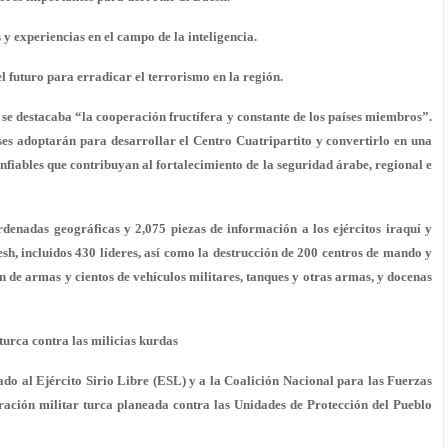
 y experiencias en el campo de la inteligencia.
 futuro para erradicar el terrorismo en la región.
e se destacaba “la cooperación fructífera y constante de los países miembros”.
es adoptarán para desarrollar el Centro Cuatripartito y convertirlo en una
nfiables que contribuyan al fortalecimiento de la seguridad árabe, regional e
enadas geográficas y 2,075 piezas de información a los ejércitos iraquí y
aesh, incluidos 430 líderes, así como la destrucción de 200 centros de mando y
ón de armas y cientos de vehículos militares, tanques y otras armas, y docenas
turca contra las milicias kurdas
ado al Ejército Sirio Libre (ESL) y a la Coalición Nacional para las Fuerzas
ración militar turca planeada contra las Unidades de Protección del Pueblo