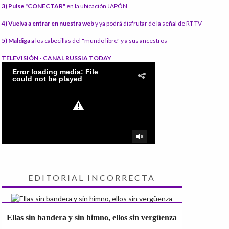
3) Pulse "CONECTAR"
en la ubicación JAPÓN
4) Vuelva a entrar en nuestra web
y ya podrá disfrutar de la señal de RT TV
5) Maldiga
a los cabecillas del "mundo libre" y a sus ancestros
TELEVISIÓN - CANAL RUSSIA TODAY
EDITORIAL INCORRECTA
Ellas sin bandera y sin himno, ellos sin vergüenza