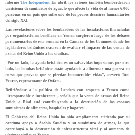
informó
The Independent
.
En abril, los aviones también bombardearon
un sistema de suministro de agua, lo que afectó la vida de al menos 6.000
personas en un país que sufre
uno de los peores
desastres humanitarios
del siglo XXI
.
Las revelaciones sobre los bombardeos de las instalaciones financiadas
por organizaciones benéficas en Yemen surgieron luego de los debates
parlamentarios de esta semana en la Cámara de los Comunes, donde los
legisladores británicos trataron de evaluar el impacto de las ventas de
armas del Reino Unido a los sauditas.
"Por un lado, la ayuda británica es un salvavidas importante, por otro
lado,
las bombas británicas están ayudando a alimentar una guerra en
curso
que provoca que se pierdan innumerables vidas", aseveró Toni
Pearce, representante de Oxfam.
Refiriéndose a la política de Londres con respecto a Yemen como
"
irresponsable e incoherente
", señaló que la venta de armas del Reino
Unido a Riad está contribuyendo a la destrucción de los escasos
suministros de alimentos, hospitales y hogares".
El Gobierno del Reino Unido ha sido ampliamente criticado por su
continuo apoyo a Arabia Saudita y su suministro de armas, lo que
contribuyó a la destrucción de infraestructura vital y al aumento de
víctimas civiles en Yemen.