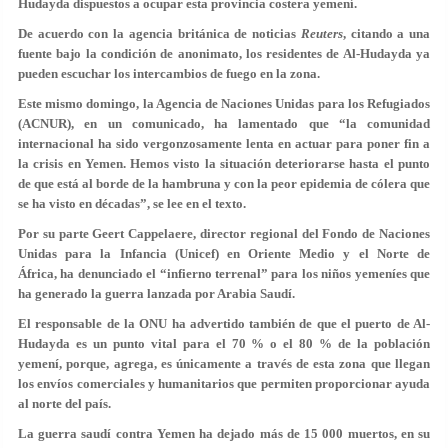
Hudayda dispuestos a ocupar esta provincia costera yemení.
De acuerdo con la agencia británica de noticias
Reuters
, citando a una
fuente bajo la condición de anonimato, los residentes de Al-Hudayda ya
pueden escuchar los intercambios de fuego en la zona.
Este mismo domingo, la Agencia de Naciones Unidas para los Refugiados
(ACNUR), en un comunicado, ha lamentado que “la comunidad
internacional ha sido vergonzosamente lenta en actuar para poner fin a
la crisis en Yemen. Hemos visto la situación deteriorarse hasta el punto
de que está al borde de la hambruna y con la peor epidemia de cólera que
se ha visto en décadas”, se lee en el texto.
Por su parte Geert Cappelaere, director regional del Fondo de Naciones
Unidas para la Infancia (Unicef) en Oriente Medio y el Norte de
África, ha denunciado el “infierno terrenal” para los niños yemeníes que
ha generado la guerra lanzada por Arabia Saudí.
El responsable de la ONU ha advertido también de que el puerto de Al-
Hudayda es un punto vital para el 70 % o el 80 % de la población
yemení, porque, agrega, es únicamente a través de esta zona que llegan
los envíos comerciales y humanitarios que permiten proporcionar ayuda
al norte del país.
La guerra saudí contra Yemen ha dejado más de 15 000 muertos, en su