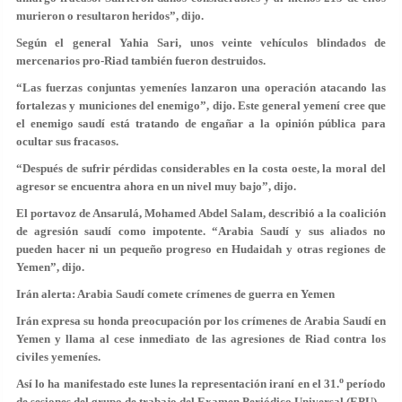
murieron o resultaron heridos”, dijo.
Según el general Yahia Sari, unos veinte vehículos blindados de
mercenarios pro-Riad también fueron destruidos.
“Las fuerzas conjuntas yemeníes lanzaron una operación atacando las
fortalezas y municiones del enemigo”, dijo. Este general yemení cree que
el enemigo saudí está tratando de engañar a la opinión pública para
ocultar sus fracasos.
“Después de sufrir pérdidas considerables en la costa oeste, la moral del
agresor se encuentra ahora en un nivel muy bajo”, dijo.
El portavoz de Ansarulá, Mohamed Abdel Salam, describió a la coalición
de agresión saudí como impotente. “Arabia Saudí y sus aliados no
pueden hacer ni un pequeño progreso en Hudaidah y otras regiones de
Yemen”, dijo.
Irán alerta: Arabia Saudí comete crímenes de guerra en Yemen
Irán expresa su honda preocupación por los crímenes de Arabia Saudí en
Yemen y llama al cese inmediato de las agresiones de Riad contra los
civiles yemeníes.
o
Así lo ha manifestado este lunes la representación iraní en el 31.
período
de sesiones del grupo de trabajo del Examen Periódico Universal (EPU) –