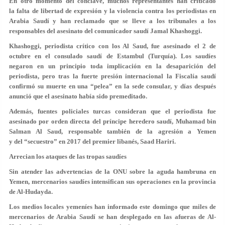
En otro momento del conclave, muchos representantes han criticado
la falta de libertad de expresión y la violencia contra los periodistas en
Arabia Saudí y han reclamado que se lleve a los tribunales a los
responsables del asesinato del comunicador saudí Jamal Khashoggi.
Khashoggi, periodista crítico con los Al Saud, fue asesinado el 2 de
octubre en el consulado saudí de Estambul (Turquía). Los saudíes
negaron en un principio toda implicación en la desaparición del
periodista, pero tras la fuerte presión internacional la Fiscalía saudí
confirmó su muerte en una “pelea” en la sede consular, y días después
anunció que el asesinato había sido premeditado.
Además, fuentes policiales turcas consideran que el periodista fue
asesinado por orden directa del príncipe heredero saudí, Muhamad bin
Salman Al Saud, responsable también de la agresión a Yemen
y del “secuestro” en 2017 del premier libanés, Saad Hariri.
Arrecian los ataques de las tropas saudíes
Sin atender las advertencias de la ONU sobre la aguda hambruna en
Yemen, mercenarios saudíes intensifican sus operaciones en la provincia
de Al-Hudayda.
Los medios locales yemeníes han informado este domingo que miles de
mercenarios de Arabia Saudí se han desplegado en las afueras de Al-