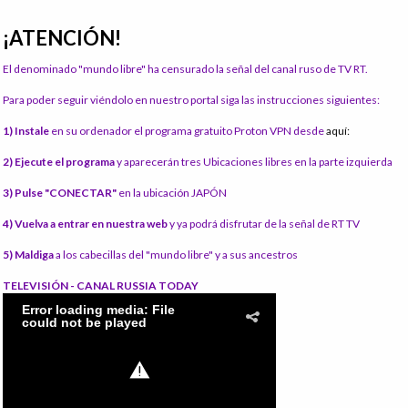
¡ATENCIÓN!
El denominado "mundo libre" ha censurado la señal del canal ruso de TV RT.
Para poder seguir viéndolo en nuestro portal siga las instrucciones siguientes:
1) Instale
en su ordenador el programa gratuito Proton VPN desde
aquí:
2) Ejecute el programa
y aparecerán tres Ubicaciones libres en la parte izquierda
3) Pulse "CONECTAR"
en la ubicación JAPÓN
4) Vuelva a entrar en nuestra web
y ya podrá disfrutar de la señal de RT TV
5) Maldiga
a los cabecillas del "mundo libre" y a sus ancestros
TELEVISIÓN - CANAL RUSSIA TODAY