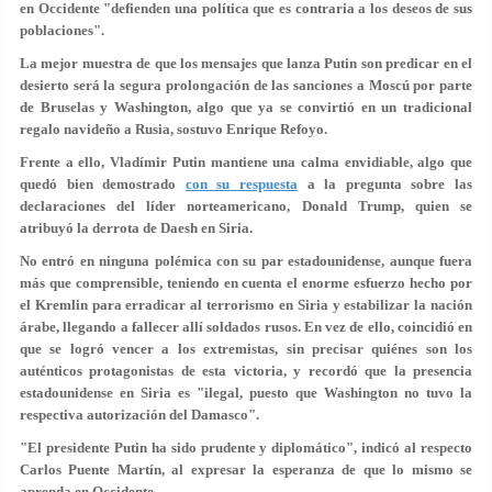
en Occidente "defienden una política que es contraria a los deseos de sus
poblaciones".
La mejor muestra de que los mensajes que lanza Putin son predicar en el
desierto será la segura prolongación de las sanciones a Moscú por parte
de Bruselas y Washington, algo que ya se convirtió en un tradicional
regalo navideño a Rusia, sostuvo Enrique Refoyo.
Frente a ello, Vladímir Putin mantiene una calma envidiable, algo que
quedó bien demostrado
con su respuesta
a la pregunta sobre las
declaraciones del líder norteamericano, Donald Trump, quien se
atribuyó la derrota de Daesh en Siria.
No entró en ninguna polémica con su par estadounidense, aunque fuera
más que comprensible, teniendo en cuenta el enorme esfuerzo hecho por
el Kremlin para erradicar al terrorismo en Siria y estabilizar la nación
árabe, llegando a fallecer allí soldados rusos. En vez de ello, coincidió en
que se logró vencer a los extremistas, sin precisar quiénes son los
auténticos protagonistas de esta victoria, y recordó que la presencia
estadounidense en Siria es "ilegal, puesto que Washington no tuvo la
respectiva autorización del Damasco".
"El presidente Putin ha sido prudente y diplomático", indicó al respecto
Carlos Puente Martín, al expresar la esperanza de que lo mismo se
aprenda en Occidente.