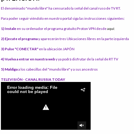
El denominado "mundo libre" ha censurado la señal del canal ruso de TV RT.
Para poder seguir viéndolo en nuestro portal siga las instrucciones siguientes:
1) Instale
en su ordenador el programa gratuito Proton VPN desde
aquí:
2) Ejecute el programa
y aparecerán tres Ubicaciones libres en la parte izquierda
3) Pulse "CONECTAR"
en la ubicación JAPÓN
4) Vuelva a entrar en nuestra web
y ya podrá disfrutar de la señal de RT TV
5) Maldiga
a los cabecillas del "mundo libre" y a sus ancestros
TELEVISIÓN - CANAL RUSSIA TODAY