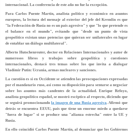
internacional. La conferencia de este año no fue la excepción.
Para Carlos Puente Martín, analista político y económico en asuntos
europeos, la lectura del mensaje al exterior del jefe del Kremlin es que
"la Federación de Rusia no es un país agresivo" y que "lo que pretende es
el balance en el mundo", evitando que "desde un punto de vista
geopolítico existan unas potencias que quieran ser unilaterales en lugar
de entablar un diálogo multilateral".
Alberto Hutschenreuter, doctor en Relaciones Internacionales y autor de
numerosos libros y trabajos sobre geopolítica y cuestiones
internacionales, destacó tres temas sobre los que invita a dialogar
Vladímir Putin: Ucrania, armas nucleares y sanciones.
La cuestión es si en Occidente se atienden las preocupaciones expresadas
por el mandatario ruso, así como su disposición para sentarse a negociar
sobre los asuntos más candentes de la actualidad. Enrique Refoyo,
analista geopolítico español, se mostró escéptico al respecto, diciendo que
se seguirá promocionando
la imagen de una Rusia agresiva
. Afirmó que
detrás se encuentra EEUU, país que tiene un enorme miedo a quedarse
"fuera de lugar" si se produce una "alianza estrecha" entre la UE y
Rusia.
En ello coincidió Carlos Puente Martín, al denunciar que los Gobiernos