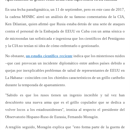
En una fecha paradigmática, un 11 de septiembre, pero en este caso de 2017,
la cadena MSNBC aireó un análisis de su famoso comentarista de la CIA,
Ken Dilanian, quien afirmó que Rusia estaba detrás de una serie de ataques
contra el personal de la Embajada de EEUU en Cuba con un arma sónica o
de microondas tan sofisticada e ingeniosa que los científicos del Pentágono
y la CIA no tenían ni idea de cómo enfrentarlo o gestionarlo.
No obstante,
un estudio científico reciente
indica que los misteriosos ruidos
–que casi provocan un incidente diplomático entre ambos países debido a
quejas por inexplicables problemas de salud de representantes de EEUU en
La Habana– coinciden con los chirridos característicos de un grillo caribeño
durante la temporada de apareamiento.
"Sabido es que los rusos tienen un ingenio increíble y tal vez han
descubierto una nueva arma que es el grillo copulador que se dedica a
volver locos a los estadounidenses", ironiza al respecto el presidente del
Observatorio Hispano-Ruso de Eurasia, Fernando Moragón.
A renglón seguido, Moragón explica que "esto forma parte de la guerra de