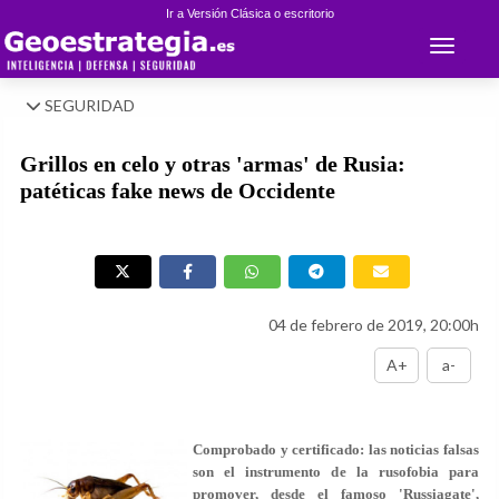
Ir a Versión Clásica o escritorio
Toggle 
SEGURIDAD
Grillos en celo y otras 'armas' de Rusia:
patéticas fake news de Occidente
04 de febrero de 2019, 20:00h
A+
a-
Comprobado y certificado: las noticias falsas
son el instrumento de la rusofobia para
promover, desde el famoso 'Russiagate',