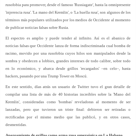
rusofobia para promover, desde el famoso 'Russiagate', hasta la omnipresente
'injerencia rusa'. 'La mano del Kremlin', o 'La huella rusa', son algunos de los
términos más populares utilizados por los medios de Occidente al momento
de publicar noticias falsas sobre Rusia.
El espectro es amplio y puede tender al infinito. Así es el abanico de
noticias falsas que Occidente lanza de forma indiscriminada cual bomba de
racimo, movido por una rusofobia cuyos hilos son manipulados desde la
sombra y obedecen a lobbies, grandes intereses de todo calibre, sobre todo
en lo económico, y abarca desde grillos 'recargados' –en celo–, hasta
hackers, pasando por una Trump Tower en Moscú.
En este sentido, días atrás un usuario de Twitter tuvo el gran detalle de
compilar una lista de más de 40 historias increíbles sobre la 'Mano del
Kremlin', consideradas como 'bombas' reveladoras al momento de ser
lanzadas, pero que tuvieron un triste final: debieron ser retiradas o
rectificadas por el mismo medio que las publicó, y en otros casos,
desmentidas.
Apareamiento de grillos como arma rusa supersónica en La Habana