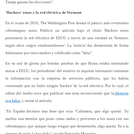
Trump ganara las elecciones".
'Hackers' rusos y la red eléctrica de Vermont
En el ocaso de 2016, The Washington Post desató el pánico ante eventuales
ciberataques rusos. Publicó un artículo bajo el título 'Hackers rusos
penetraron la red eléctrica de EEUU a través de una entidad en Vermont,
según altos cargos estadounidenses'. La 'noticia' fue desmentida de forma
fulminante por otros medios y calificada como "falsa".
En su sed de gloria por brindar pruebas de que Rusia estaba intentando
atacar a EEUU, los 'periodistas' del rotativo ni siquiera intentaron contrastar
la información con la empresa de servicios públicos, que les habría
contestado que no hubo ningún 'hackeo' de la red eléctrica. Por lo cual, el
editor del medio tuvo que publicar una nota reconociendo que la
historia
era falsa
, y retirar el artículo.
"En España decimos una frase que reza: 'Calumnia, que algo queda'. Tu
sueltas una mentira que pone como malos y perversos a los rusos con sus
ciberataques, que aunque luego tengan que desmentirla, algo queda. Ya a la
imagen de malo la has dado", incide Fernando Moragón.