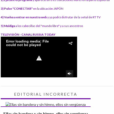
3) Pulse "CONECTAR"
en la ubicación JAPÓN
4) Vuelva a entrar en nuestra web
y ya podrá disfrutar de la señal de RT TV
5) Maldiga
a los cabecillas del "mundo libre" y a sus ancestros
TELEVISIÓN - CANAL RUSSIA TODAY
EDITORIAL INCORRECTA
Ellas sin bandera y sin himno, ellos sin vergüenza