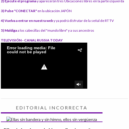
2) Ejecute el programa
y aparecerán tres Ubicaciones libres en la parte izquierda
3) Pulse "CONECTAR"
en la ubicación JAPÓN
4) Vuelva a entrar en nuestra web
y ya podrá disfrutar de la señal de RT TV
5) Maldiga
a los cabecillas del "mundo libre" y a sus ancestros
TELEVISIÓN - CANAL RUSSIA TODAY
EDITORIAL INCORRECTA