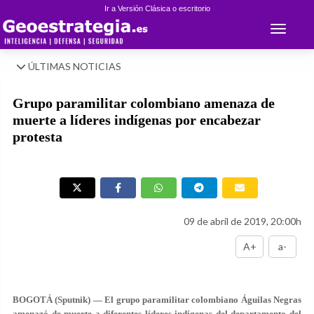
Ir a Versión Clásica o escritorio
Toggle 
ÚLTIMAS NOTICIAS
Grupo paramilitar colombiano amenaza de
muerte a líderes indígenas por encabezar
protesta
09 de abril de 2019, 20:00h
A+
a-
BOGOTÁ (Sputnik) — El grupo paramilitar colombiano Águilas Negras
amenazó de muerte a diferentes líderes indígenas del departamento del