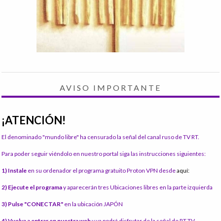
AVISO IMPORTANTE
¡ATENCIÓN!
El denominado "mundo libre" ha censurado la señal del canal ruso de TV RT.
Para poder seguir viéndolo en nuestro portal siga las instrucciones siguientes:
1) Instale
en su ordenador el programa gratuito Proton VPN desde
aquí:
2) Ejecute el programa
y aparecerán tres Ubicaciones libres en la parte izquierda
3) Pulse "CONECTAR"
en la ubicación JAPÓN
4) Vuelva a entrar en nuestra web
y ya podrá disfrutar de la señal de RT TV