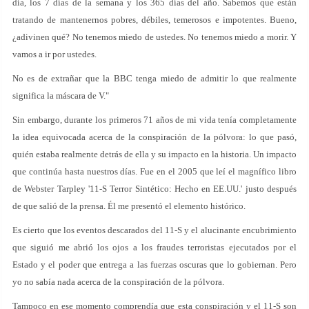
día, los 7 días de la semana y los 365 días del año. Sabemos que están
tratando de mantenernos pobres, débiles, temerosos e impotentes. Bueno,
¿adivinen qué? No tenemos miedo de ustedes. No tenemos miedo a morir. Y
vamos a ir por ustedes.
No es de extrañar que la BBC tenga miedo de admitir lo que realmente
significa la máscara de V."
Sin embargo, durante los primeros 71 años de mi vida tenía completamente
la idea equivocada acerca de la conspiración de la pólvora: lo que pasó,
quién estaba realmente detrás de ella y su impacto en la historia. Un impacto
que continúa hasta nuestros días. Fue en el 2005 que leí el magnífico libro
de Webster Tarpley '11-S Terror Sintético: Hecho en EE.UU.' justo después
de que salió de la prensa. Él me presentó el elemento histórico.
Es cierto que los eventos descarados del 11-S y el alucinante encubrimiento
que siguió me abrió los ojos a los fraudes terroristas ejecutados por el
Estado y el poder que entrega a las fuerzas oscuras que lo gobiernan. Pero
yo no sabía nada acerca de la conspiración de la pólvora.
Tampoco en ese momento comprendía que esta conspiración y el 11-S son