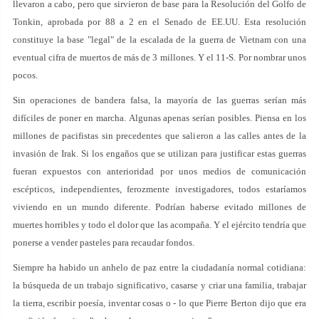
llevaron a cabo, pero que sirvieron de base para la Resolución del Golfo de
Tonkin, aprobada por 88 a 2 en el Senado de EE.UU. Esta resolución
constituye la base "legal" de la escalada de la guerra de Vietnam con una
eventual cifra de muertos de más de 3 millones. Y el 11-S. Por nombrar unos
pocos.
Sin operaciones de bandera falsa, la mayoría de las guerras serían más
difíciles de poner en marcha. Algunas apenas serían posibles. Piensa en los
millones de pacifistas sin precedentes que salieron a las calles antes de la
invasión de Irak. Si los engaños que se utilizan para justificar estas guerras
fueran expuestos con anterioridad por unos medios de comunicación
escépticos, independientes, ferozmente investigadores, todos estaríamos
viviendo en un mundo diferente. Podrían haberse evitado millones de
muertes horribles y todo el dolor que las acompaña. Y el ejército tendría que
ponerse a vender pasteles para recaudar fondos.
Siempre ha habido un anhelo de paz entre la ciudadanía normal cotidiana:
la búsqueda de un trabajo significativo, casarse y criar una familia, trabajar
la tierra, escribir poesía, inventar cosas o - lo que Pierre Berton dijo que era