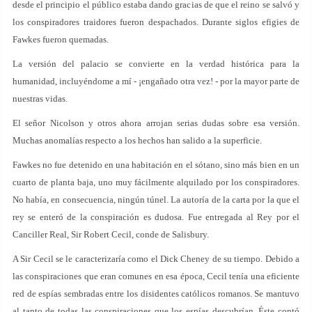
desde el principio el público estaba dando gracias de que el reino se salvó y
los conspiradores traidores fueron despachados. Durante siglos efigies de
Fawkes fueron quemadas.
La versión del palacio se convierte en la verdad histórica para la
humanidad, incluyéndome a mí - ¡engañado otra vez! - por la mayor parte de
nuestras vidas.
El señor Nicolson y otros ahora arrojan serias dudas sobre esa versión.
Muchas anomalías respecto a los hechos han salido a la superficie.
Fawkes no fue detenido en una habitación en el sótano, sino más bien en un
cuarto de planta baja, uno muy fácilmente alquilado por los conspiradores.
No había, en consecuencia, ningún túnel. La autoría de la carta por la que el
rey se enteró de la conspiración es dudosa. Fue entregada al Rey por el
Canciller Real, Sir Robert Cecil, conde de Salisbury.
A Sir Cecil se le caracterizaría como el Dick Cheney de su tiempo. Debido a
las conspiraciones que eran comunes en esa época, Cecil tenía una eficiente
red de espías sembradas entre los disidentes católicos romanos. Se mantuvo
al tanto de todas las conspiraciones que los espías descubrían. Éste contó