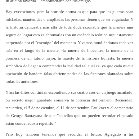
su afición favorita - "emborracharte con tus amigos".
Hay excepciones, pero la horrible norma es que para que las guerras sean
iniciadas, mantenidas o ampliadas las personas tienen que ser engañadas Y
la historia demuestra más allá de toda duda razonable que la manera más
segura de lograr esto es abrumarlas con un escándalo icónico supuestamente
perpetrado por el "enemigo" del momento. Y vamos hundiéndonos cada vez
más en el fango de la muerte, -la muerte de inocentes, la muerte de la
promesa de un futuro mejor, la muerte de la historia honesta, la muerte
simbólica de llegar a comprender la realidad tal cual es- ya que cada nueva
operación de bandera falsa obtiene poder de las ficciones plantadas sobre
todas las anteriores.
Y así las élites continúan escondiendo sus cuatro ases en un juego amañado.
Su secreto mejor guardado conserva la potencia del primero. Recuerden,
recuerden, el 5 de noviembre, el 11 de septiembre, Faulkner y el comentario
de George Santayana de que "aquellos que no pueden recordar el pasado
están condenados a repetirlo."
Pero hoy también tenemos que recordar el futuro. Agregado a las