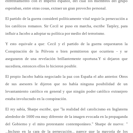
enfrentamiento con el Imperio español, del cual los miembros del grupo
esperaban, entre otras cosas, extraer un gran provecho personal.
El partido de la guerra consideró políticamente vital seguir la persecución a
los católicos romanos. Sir Cecil se puso en marcha, escribe Tarpley, para
influir a Jacobo a adoptar su política por medio del terrorismo.
Y esto equivale a que: Cecil y el partido de la guerra orquestaron la
Conspiración de la Pólvora o bien permitieron que ocurriera - y se
aseguraron de una revelación brillantemente oportuna.Y si dejaron que
sucediera, entonces ellos lo hicieron posible.
El propio Jacobo había negociado la paz con España el año anterior. Otros
de sus asesores le dijeron que no había ninguna posibilidad de un
levantamiento católico en general y que ningún poder católico extranjero
estaba involucrado en la conspiración.
El rey sabía, Sharpe escribe, que "la realidad del catolicismo en Inglaterra
alrededor de 1600 era muy diferente de la imagen evocada en la propaganda
del Gobierno y el mito protestante contemporáneo." Sharpe de nuevo: "
...Incluso en la cara de la persecución... parece que la mayoría de los