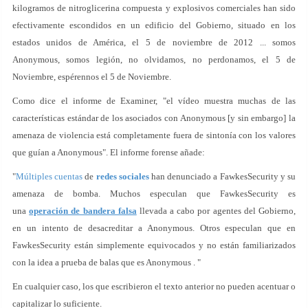
kilogramos de nitroglicerina compuesta y explosivos comerciales han sido
efectivamente escondidos en un edificio del Gobierno, situado en los
estados unidos de América, el 5 de noviembre de 2012 ... somos
Anonymous, somos legión, no olvidamos, no perdonamos, el 5 de
Noviembre, espérennos el 5 de Noviembre.
Como dice el informe de Examiner, "el vídeo muestra muchas de las
características estándar de los asociados con Anonymous [y sin embargo] la
amenaza de violencia está completamente fuera de sintonía con los valores
que guían a Anonymous". El informe forense añade:
"
Múltiples
cuentas
de
redes sociales
han denunciado a FawkesSecurity y su
amenaza de bomba. Muchos especulan que FawkesSecurity es
una
operación de bandera falsa
llevada a cabo por agentes del Gobierno,
en un intento de desacreditar a Anonymous. Otros especulan que en
FawkesSecurity están simplemente equivocados y no están familiarizados
con la idea a prueba de balas que es Anonymous . "
En cualquier caso, los que escribieron el texto anterior no pueden acentuar o
capitalizar lo suficiente.