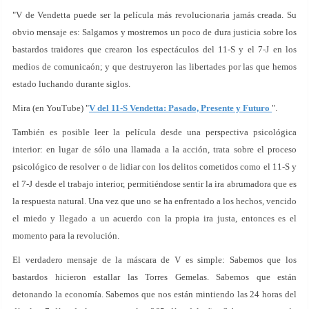
"V de Vendetta puede ser la película más revolucionaria jamás creada. Su
obvio mensaje es: Salgamos y mostremos un poco de dura justicia sobre los
bastardos traidores que crearon los espectáculos del 11-S y el 7-J en los
medios de comunicaón; y que destruyeron las libertades por las que hemos
estado luchando durante siglos.
Mira (en YouTube) "
V del 11-S Vendetta: Pasado, Presente y Futuro
".
También es posible leer la película desde una perspectiva psicológica
interior: en lugar de sólo una llamada a la acción, trata sobre el proceso
psicológico de resolver o de lidiar con los delitos cometidos como el 11-S y
el 7-J desde el trabajo interior, permitiéndose sentir la ira abrumadora que es
la respuesta natural. Una vez que uno se ha enfrentado a los hechos, vencido
el miedo y llegado a un acuerdo con la propia ira justa, entonces es el
momento para la revolución.
El verdadero mensaje de la máscara de V es simple: Sabemos que los
bastardos hicieron estallar las Torres Gemelas. Sabemos que están
detonando la economía. Sabemos que nos están mintiendo las 24 horas del