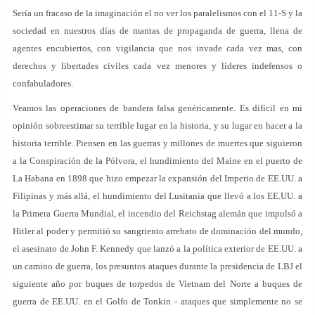
Sería un fracaso de la imaginación el no ver los paralelismos con el 11-S y la
sociedad en nuestros días de mantas de propaganda de guerra, llena de
agentes encubiertos, con vigilancia que nos invade cada vez mas, con
derechos y libertades civiles cada vez menores y líderes indefensos o
confabuladores.
Veamos las operaciones de bandera falsa genéricamente. Es difícil en mi
opinión sobreestimar su terrible lugar en la historia, y su lugar en hacer a la
historia terrible. Piensen en las guerras y millones de muertes que siguieron
a la Conspiración de la Pólvora, el hundimiento del Maine en el puerto de
La Habana en 1898 que hizo empezar la expansión del Imperio de EE.UU. a
Filipinas y más allá, el hundimiento del Lusitania que llevó a los EE.UU. a
la Primera Guerra Mundial, el incendio del Reichstag alemán que impulsó a
Hitler al poder y permitió su sangriento arrebato de dominación del mundo,
el asesinato de John F. Kennedy que lanzó a la política exterior de EE.UU. a
un camino de guerra, los presuntos ataques durante la presidencia de LBJ el
siguiente año por buques de torpedos de Vietnam del Norte a buques de
guerra de EE.UU. en el Golfo de Tonkin - ataques que simplemente no se