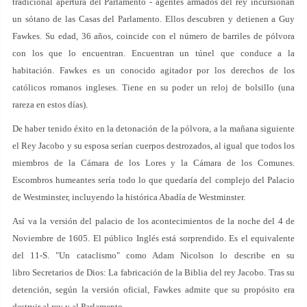
tradicional apertura del Parlamento - agentes armados del rey incursionan
un sótano de las Casas del Parlamento. Ellos descubren y detienen a Guy
Fawkes. Su edad, 36 años, coincide con el número de barriles de pólvora
con los que lo encuentran. Encuentran un túnel que conduce a la
habitación. Fawkes es un conocido agitador por los derechos de los
católicos romanos ingleses. Tiene en su poder un reloj de bolsillo (una
rareza en estos días).
De haber tenido éxito en la detonación de la pólvora, a la mañana siguiente
el Rey Jacobo y su esposa serían cuerpos destrozados, al igual que todos los
miembros de la Cámara de los Lores y la Cámara de los Comunes.
Escombros humeantes sería todo lo que quedaría del complejo del Palacio
de Westminster, incluyendo la histórica Abadía de Westminster.
Así va la versión del palacio de los acontecimientos de la noche del 4 de
Noviembre de 1605. El público Inglés está sorprendido. Es el equivalente
del 11-S. "Un cataclismo" como Adam Nicolson lo describe en su
libro Secretarios de Dios: La fabricación de la Biblia del rey Jacobo. Tras su
detención, según la versión oficial, Fawkes admite que su propósito era
destruir al rey y al Parlamento.