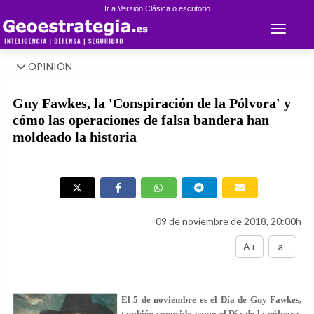
Ir a Versión Clásica o escritorio
Toggle 
OPINIÓN
Guy Fawkes, la 'Conspiración de la Pólvora' y
cómo las operaciones de falsa bandera han
moldeado la historia
09 de noviembre de 2018, 20:00h
A+
a-
El 5 de noviembre es el Día de Guy Fawkes,
también conocido como el Día de la pólvora.