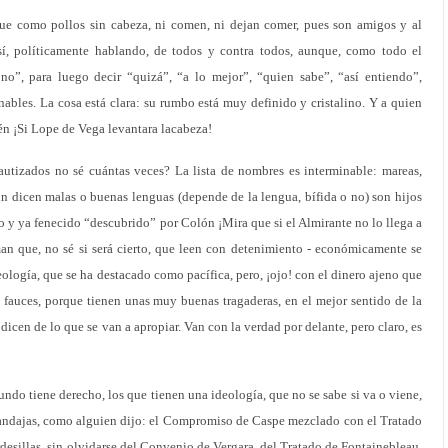
 que como pollos sin cabeza, ni comen, ni dejan comer, pues son amigos y al
í, políticamente hablando, de todos y contra todos, aunque, como todo el
no”, para luego decir “quizá”, “a lo mejor”, “quien sabe”, “así entiendo”,
ables. La cosa está clara: su rumbo está muy definido y cristalino. Y a quien
én ¡Si Lope de Vega levantara lacabeza!
utizados no sé cuántas veces? La lista de nombres es interminable: mareas,
n dicen malas o buenas lenguas (depende de la lengua, bífida o no) son hijos
 y ya fenecido “descubrido” por Colón ¡Mira que si el Almirante no lo llega a
man que, no sé si será cierto, que leen con detenimiento - económicamente se
ología, que se ha destacado como pacífica, pero, ¡ojo! con el dinero ajeno que
 fauces, porque tienen unas muy buenas tragaderas, en el mejor sentido de la
dicen de lo que se van a apropiar. Van con la verdad por delante, pero claro, es
do tiene derecho, los que tienen una ideología, que no se sabe si va o viene,
andajas, como alguien dijo: el Compromiso de Caspe mezclado con el Tratado
rdesillas, sin olvidarse del Convenio de Vergara, del Tratado de Fontainebleau,