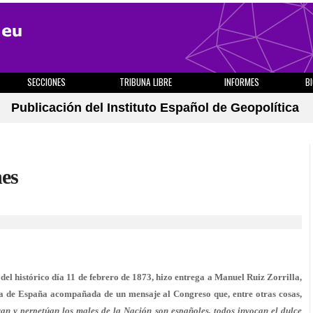
SECCIONES
TRIBUNA LIBRE
INFORMES
B
Publicación del Instituto Español de Geopolítica
nes
el histórico día 11 de febrero de 1873, hizo entrega a Manuel Ruiz Zorrilla,
ona de España acompañada de un mensaje al Congreso que, entre otras cosas,
an y perpetúan los males de la Nación son españoles, todos invocan el dulce