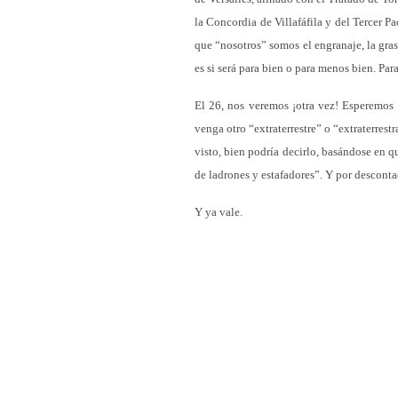
la Concordia de Villafáfila y del Tercer P
que “nosotros” somos el engranaje, la gras
es si será para bien o para menos bien. Par
El 26, nos veremos ¡otra vez! Esperemos 
venga otro “extraterrestre” o “extraterres
visto, bien podría decirlo, basándose en q
de ladrones y estafadores”. Y por descont
Y ya vale.