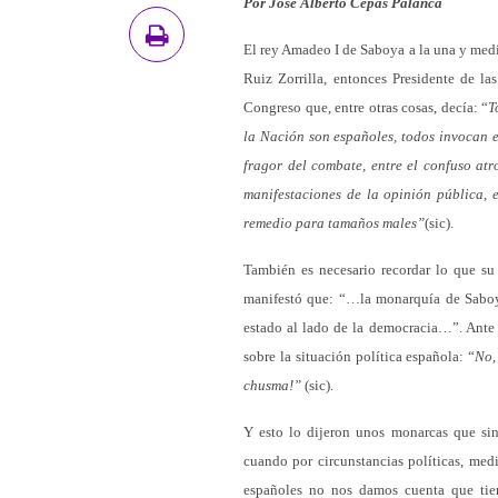
Por José Alberto Cepas Palanca
El rey Amadeo I de Saboya a la una y medi
Ruiz Zorrilla, entonces Presidente de l
Congreso que, entre otras cosas, decía: “
T
la Nación son españoles, todos invocan el
fragor del combate, entre el confuso atr
manifestaciones de la opinión pública, e
remedio para tamaños males”
(sic).
También es necesario recordar lo que su 
manifestó que: “…la monarquía de Saboya 
estado al lado de la democracia…”. Ante t
sobre la situación política española: “
No,
chusma!”
(sic).
Y esto lo dijeron unos monarcas que sin 
cuando por circunstancias políticas, med
españoles no nos damos cuenta que tiene