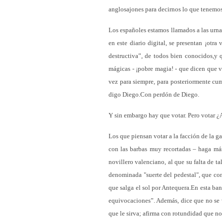
anglosajones para decirnos lo que tenemos
Los españoles estamos llamados a las urna
en este diario digital, se presentan ¡otr
destructiva”, de todos bien conocidos,y 
mágicas - ¡pobre magia! - que dicen que v
vez para siempre, para posteriormente cu
digo Diego.Con perdón de Diego.
Y sin embargo hay que votar. Pero votar ¿A
Los que piensan votar a la facción de la ga
con las barbas muy recortadas – haga má
novillero valenciano, al que su falta de ta
denominada "suerte del pedestal", que con
que salga el sol por Antequera.En esta ban
equivocaciones”. Además, dice que no se v
que le sirva; afirma con rotundidad que no