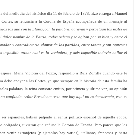
a del mediodía del histórico día 11 de febrero de 1873, hizo entrega a Manuel
as Cortes, su renuncia a la Corona de España acompañada de un mensaje al
odos los que con la pluma, con la palabra, agravan y perpetúan los males de
 dulce nombre de la Patria, todos pelean y se agitan por su bien; y entre el
onador y contradictorio clamor de los partidos, entre tantas y tan opuestas
s imposible atinar cual es la verdadera, y más imposible todavía hallar el
esposa, María Victoria del Pozzo, respondió a Ruiz Zorrilla cuando éste le
debe apoyar a las Cortes, ya que siempre en la historia de esta familia ha
ales palabras, la reina consorte emitió, por primera y última vez, su opinión
 no confunda, señor Presidente ¡esto que hay aquí no es democracia, esto es
ser españoles, habían palpado el sentir político español de aquella época,
io obligados, tuvieron que ceñirse la Corona de España. Pero parece que los
n venir extranjeros (y ejemplos hay varios); italianos, franceses y hasta