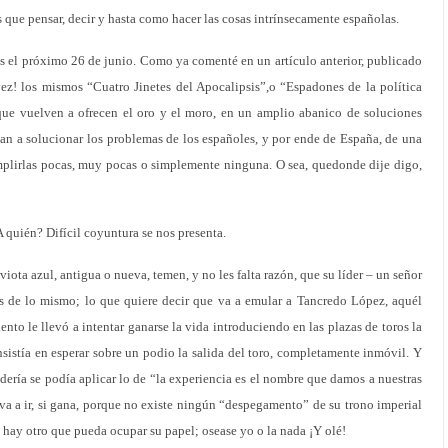
 que pensar, decir y hasta como hacer las cosas intrínsecamente españolas.
s el próximo 26 de junio. Como ya comenté en un artículo anterior, publicado
a vez! los mismos “Cuatro Jinetes del Apocalipsis”,o “Espadones de la política
que vuelven a ofrecen el oro y el moro, en un amplio abanico de soluciones
an a solucionar los problemas de los españoles, y por ende de España, de una
mplirlas pocas, muy pocas o simplemente ninguna. O sea, quedonde dije digo,
 quién? Difícil coyuntura se nos presenta.
viota azul, antigua o nueva, temen, y no les falta razón, que su líder – un señor
s de lo mismo; lo que quiere decir que va a emular a Tancredo López, aquél
lento le llevó a intentar ganarse la vida introduciendo en las plazas de toros la
sistía en esperar sobre un podio la salida del toro, completamente inmóvil. Y
dería se podía aplicar lo de “la experiencia es el nombre que damos a nuestras
a a ir, si gana, porque no existe ningún “despegamento” de su trono imperial
 hay otro que pueda ocupar su papel; osease yo o la nada ¡Y olé!