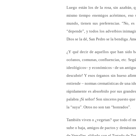
Luego están los de la rosa, sin azafrán,
mismo tiempo enemigos acérrimos, eso s
mundo, tienen sus preferencias. “No, es 
“depende”, y todos los adverbios inimagin
Dios se la dé, San Pedro se la bendiga. Am
¿Y qué decir de aquellos que han sido ba
océanos, comunas, confluencias, etc. Segú
ideológicos– y económicos - de un antiguo
descubrir! Y esos órganos sin hueso afir
entiende – normas crematísticas de una ide
rápidamente es absorbido por sus grandes
palabra ¡Sí señor! Son sinceros puesto que 
la “suya”. Otros no son tan “honrados”.
También viven o ¿vegetan? que todo el mun
sube o baja, amigos de pactos y demászar
de Versalles, aliñado con el Tratado de To