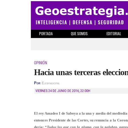
PORTADA
QUE SOMOS
EDITORIAL
OPINIÓN
Hacia unas terceras eleccio
Por
Elespiadigital
VIERNES 24 DE JUNIO DE 2016
,
22:00H
El rey Amadeo I de Saboya a la una y media del mediodía d
entonces Presidente de las Cortes, su renuncia a la Cor
decía: “
Todos los que con la pluma, con la palabra, agrav