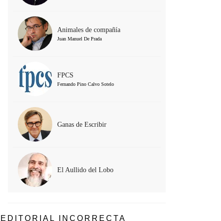
Animales de compañía
Juan Manuel De Prada
FPCS
Fernando Pino Calvo Sotelo
Ganas de Escribir
El Aullido del Lobo
EDITORIAL INCORRECTA