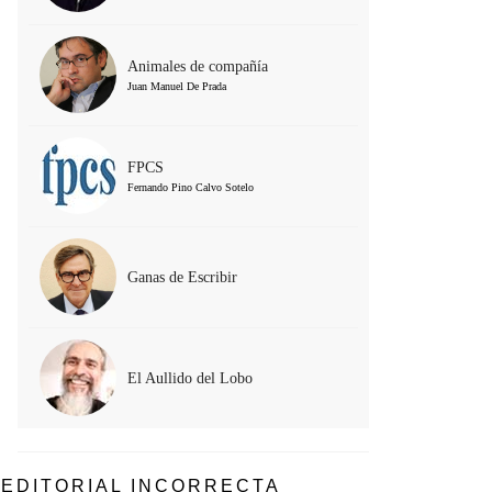
Animales de compañía
Juan Manuel De Prada
FPCS
Fernando Pino Calvo Sotelo
Ganas de Escribir
El Aullido del Lobo
EDITORIAL INCORRECTA