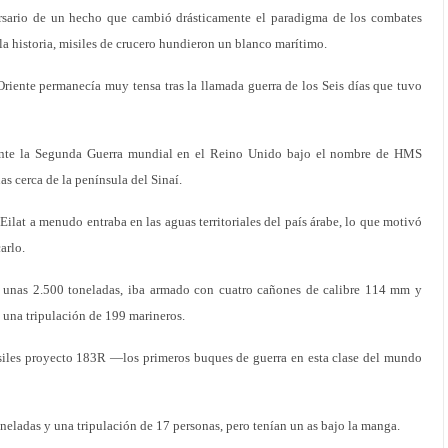
ersario de un hecho que cambió drásticamente el paradigma de los combates
la historia, misiles de crucero hundieron un blanco marítimo.
riente permanecía muy tensa tras la llamada guerra de los Seis días que tuvo
durante la Segunda Guerra mundial en el Reino Unido bajo el nombre de HMS
as cerca de la península del Sinaí.
 Eilat a menudo entraba en las aguas territoriales del país árabe, lo que motivó
arlo.
e unas 2.500 toneladas, iba armado con cuatro cañones de calibre 114 mm y
 una tripulación de 199 marineros.
siles proyecto 183R —los primeros buques de guerra en esta clase del mundo
eladas y una tripulación de 17 personas, pero tenían un as bajo la manga.