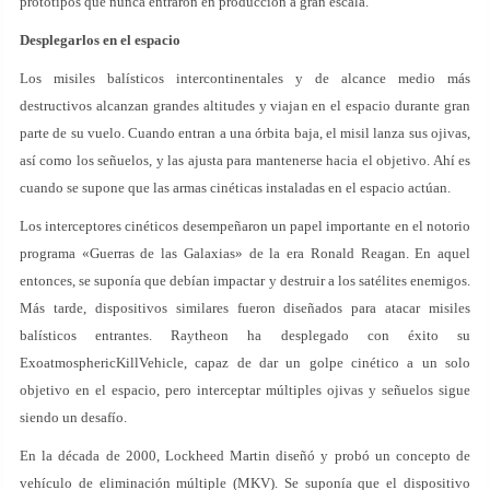
prototipos que nunca entraron en producción a gran escala.
Desplegarlos en el espacio
Los misiles balísticos intercontinentales y de alcance medio más
destructivos alcanzan grandes altitudes y viajan en el espacio durante gran
parte de su vuelo. Cuando entran a una órbita baja, el misil lanza sus ojivas,
así como los señuelos, y las ajusta para mantenerse hacia el objetivo. Ahí es
cuando se supone que las armas cinéticas instaladas en el espacio actúan.
Los interceptores cinéticos desempeñaron un papel importante en el notorio
programa «Guerras de las Galaxias» de la era Ronald Reagan. En aquel
entonces, se suponía que debían impactar y destruir a los satélites enemigos.
Más tarde, dispositivos similares fueron diseñados para atacar misiles
balísticos entrantes. Raytheon ha desplegado con éxito su
ExoatmosphericKillVehicle, capaz de dar un golpe cinético a un solo
objetivo en el espacio, pero interceptar múltiples ojivas y señuelos sigue
siendo un desafío.
En la década de 2000, Lockheed Martin diseñó y probó un concepto de
vehículo de eliminación múltiple (MKV). Se suponía que el dispositivo