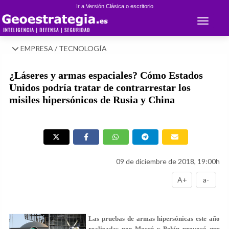
Ir a Versión Clásica o escritorio
Toggle 
EMPRESA / TECNOLOGÍA
¿Láseres y armas espaciales? Cómo Estados
Unidos podría tratar de contrarrestar los
misiles hipersónicos de Rusia y China
09 de diciembre de 2018, 19:00h
A+
a-
Las pruebas de armas hipersónicas este año
realizadas por Moscú y Pekín provocó que