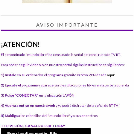
AVISO IMPORTANTE
¡ATENCIÓN!
El denominado "mundo libre" ha censurado la señal del canal ruso de TV RT.
Para poder seguir viéndolo en nuestro portal siga las instrucciones siguientes:
1) Instale
en su ordenador el programa gratuito Proton VPN desde
aquí:
2) Ejecute el programa
y aparecerán tres Ubicaciones libres en la parte izquierda
3) Pulse "CONECTAR"
en la ubicación JAPÓN
4) Vuelva a entrar en nuestra web
y ya podrá disfrutar de la señal de RT TV
5) Maldiga
a los cabecillas del "mundo libre" y a sus ancestros
TELEVISIÓN - CANAL RUSSIA TODAY