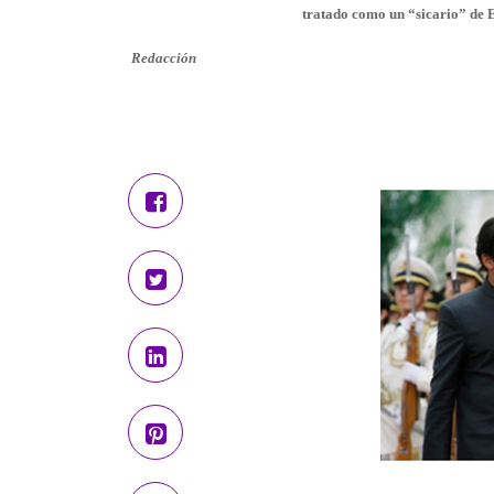
tratado como un “sicario” de 
Redacción