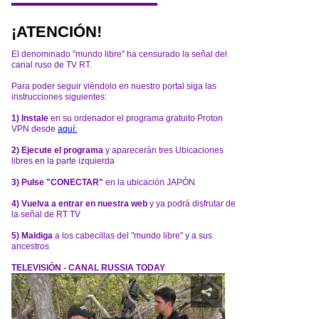
¡ATENCIÓN!
El denominado "mundo libre" ha censurado la señal del
canal ruso de TV RT.
Para poder seguir viéndolo en nuestro portal siga las
instrucciones siguientes:
1) Instale
en su ordenador el programa gratuito Proton
VPN desde
aquí:
2) Ejecute el programa
y aparecerán tres Ubicaciones
libres en la parte izquierda
3) Pulse "CONECTAR"
en la ubicación JAPÓN
4) Vuelva a entrar en nuestra web
y ya podrá disfrutar de
la señal de RT TV
5) Maldiga
a los cabecillas del "mundo libre" y a sus
ancestros
TELEVISIÓN - CANAL RUSSIA TODAY