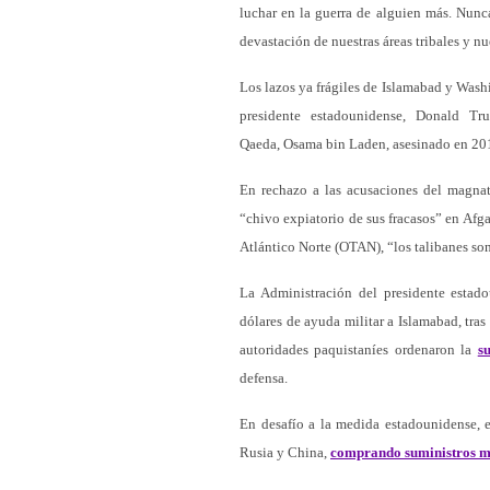
luchar en la guerra de alguien más. Nun
devastación de nuestras áreas tribales y nu
Los lazos ya frágiles de Islamabad y Wash
presidente estadounidense, Donald T
Qaeda, Osama bin Laden, asesinado en 2011
En rechazo a las acusaciones del magna
“chivo expiatorio de sus fracasos” en Afg
Atlántico Norte (OTAN), “los talibanes son
La Administración del presidente esta
dólares de ayuda militar a Islamabad, tras
autoridades paquistaníes ordenaron la
s
defensa.
En desafío a la medida estadounidense, 
Rusia y China,
comprando suministros mil