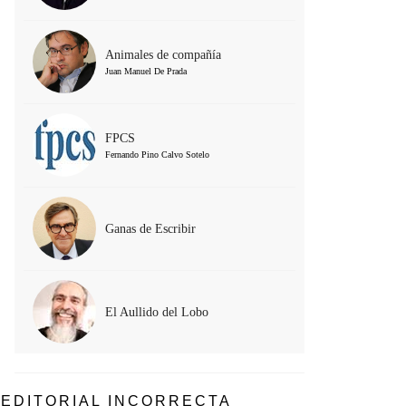
Animales de compañía
Juan Manuel De Prada
FPCS
Fernando Pino Calvo Sotelo
Ganas de Escribir
El Aullido del Lobo
EDITORIAL INCORRECTA