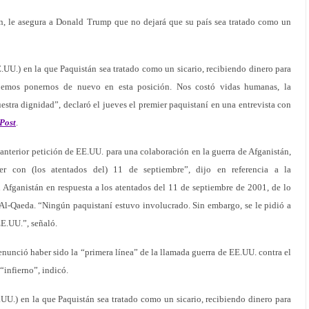
an, le asegura a Donald Trump que no dejará que su país sea tratado como un
.UU.) en la que Paquistán sea tratado como un sicario, recibiendo dinero para
bemos ponernos de nuevo en esta posición. Nos costó vidas humanas, la
uestra dignidad”, declaró el jueves el premier paquistaní en una entrevista con
Post
.
a anterior petición de EE.UU. para una colaboración en la guerra de Afganistán,
r con (los atentados del) 11 de septiembre”, dijo en referencia a la
 Afganistán en respuesta a los atentados del 11 de septiembre de 2001, de lo
 Al-Qaeda. “Ningún paquistaní estuvo involucrado. Sin embargo, se le pidió a
EE.UU.”, señaló.
enunció haber sido la “primera línea” de la llamada guerra de EE.UU. contra el
 “infierno”, indicó.
UU.) en la que Paquistán sea tratado como un sicario, recibiendo dinero para