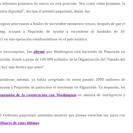
ca debemos ponernos de nuevo en esta posición. Nos costó vidas humanas, la
estra dignidad”, declara el premier paquistaní, Imran Jan.
ington atravesaron a finales de noviembre momentos tensos, después de que el
rump, acusara a Paquistán de ayudar a esconderse al fundador de Al-
 en una operación estadounidense en el país asiático.
te neoyorquino, Jan
afirmó
que Washington está haciendo de Paquistán un
anistán, donde a pesar de 140 000 soldados de la Organización del Tratado del
 hoy más fuertes que antes”.
dounidense, además, ya había congelado en enero pasado 2000 millones de
 acusar a Paquistán de patrocinar el terrorismo en Afganistán. En respuesta, las
uspensión de la cooperación con Washington
en materia de inteligencia y
el Gobierno paquistaní asimismo anunció que planea estrechar sus lazos con
itares de estos últimos
.