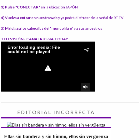
3) Pulse "CONECTAR"
en la ubicación JAPÓN
4) Vuelva a entrar en nuestra web
y ya podrá disfrutar de la señal de RT TV
5) Maldiga
a los cabecillas del "mundo libre" y a sus ancestros
TELEVISIÓN - CANAL RUSSIA TODAY
EDITORIAL INCORRECTA
Ellas sin bandera y sin himno, ellos sin vergüenza