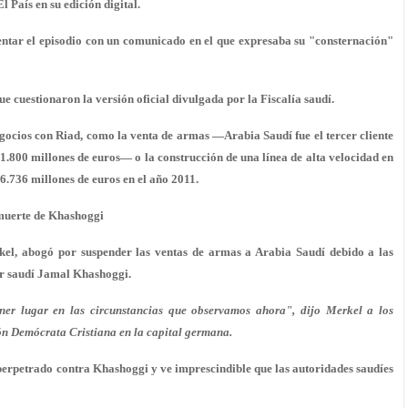
 País en su edición digital.
entar el episodio con un comunicado en el que expresaba su "consternación"
ue cuestionaron la versión oficial divulgada por la Fiscalía saudí.
ocios con Riad, como la venta de armas —Arabia Saudí fue el tercer cliente
1.800 millones de euros— o la construcción de una línea de alta velocidad en
6.736 millones de euros en el año 2011.
 muerte de Khashoggi
l, abogó por suspender las ventas de armas a Arabia Saudí debido a las
or saudí Jamal Khashoggi.
er lugar en las circunstancias que observamos ahora", dijo Merkel a los
ión Demócrata Cristiana en la capital germana.
rpetrado contra Khashoggi y ve imprescindible que las autoridades saudíes