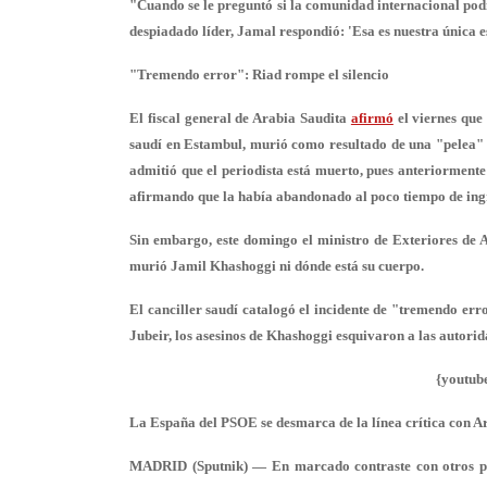
"Cuando se le preguntó si la comunidad internacional podí
despiadado líder, Jamal respondió: 'Esa es
nuestra única 
"Tremendo error": Riad rompe el silencio
El fiscal general de Arabia Saudita
afirmó
el viernes que
saudí en Estambul, murió como resultado de una "pelea" d
admitió que el periodista está muerto, pues anteriormente
afirmando que la había abandonado al poco tiempo de ing
Sin embargo, este domingo el ministro de Exteriores de A
murió
Jamil Khashoggi ni dónde está su cuerpo.
El canciller saudí catalogó el incidente de "tremendo erro
Jubeir, los asesinos de Khashoggi esquivaron a las autorid
{youtub
La España del PSOE se desmarca de la línea crítica con A
MADRID (Sputnik) — En marcado contraste con otros paí