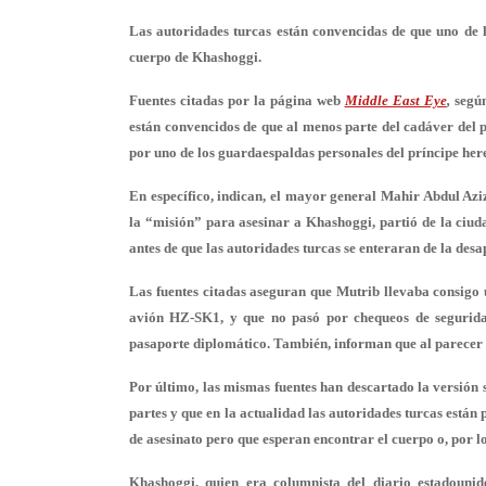
Las autoridades turcas están convencidas de que uno de 
cuerpo de Khashoggi.
Fuentes citadas por la página web
Middle East Eye
,
segú
están convencidos de que al menos parte del cadáver del p
por uno de los guardaespaldas personales del príncipe h
En específico, indican, el mayor general Mahir Abdul Az
la “misión” para asesinar a Khashoggi, partió de la ciud
antes de que las autoridades turcas se enteraran de la desa
Las fuentes citadas aseguran que Mutrib llevaba consigo
avión HZ-SK1, y que no pasó por chequeos de segurida
pasaporte diplomático. También, informan que al parecer
Por último, las mismas fuentes han descartado la versión 
partes y que en la actualidad las autoridades turcas está
de asesinato pero que esperan encontrar el cuerpo o, por lo
Khashoggi, quien era columnista del diario estadouni