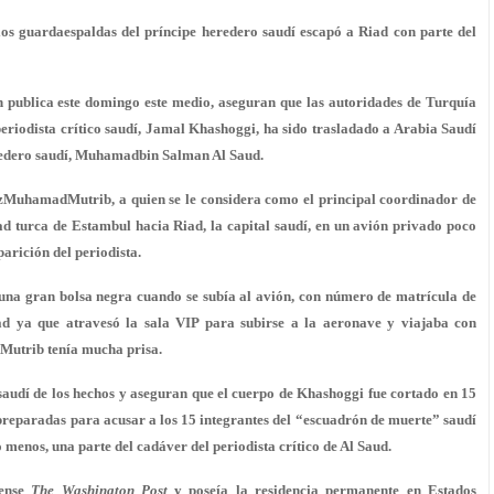
los guardaespaldas del príncipe heredero saudí escapó a Riad con parte del
n publica este domingo este medio, aseguran que las autoridades de Turquía
eriodista crítico saudí, Jamal Khashoggi, ha sido trasladado a Arabia Saudí
eredero saudí, Muhamadbin Salman Al Saud.
izMuhamadMutrib, a quien se le considera como el principal coordinador de
ad turca de Estambul hacia Riad, la capital saudí, en un avión privado poco
parición del periodista.
 una gran bolsa negra cuando se subía al avión, con número de matrícula de
d ya que atravesó la sala VIP para subirse a la aeronave y viajaba con
 Mutrib tenía mucha prisa.
saudí de los hechos y aseguran que el cuerpo de Khashoggi fue cortado en 15
n preparadas para acusar a los 15 integrantes del “escuadrón de muerte” saudí
 menos, una parte del cadáver del periodista crítico de Al Saud.
dense
The Washington Post
y poseía la residencia permanente en Estados