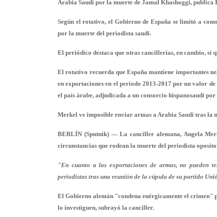
Arabia Saudí por la muerte de Jamal Khashoggi, publica El
Según el rotativo, el Gobierno de España se limitó a com
por la muerte del periodista saudí.
El periódico destaca que otras cancillerías, en cambio, sí q
El rotativo recuerda que España mantiene importantes neg
en exportaciones en el período 2013-2017 por un valor de 
el país árabe, adjudicada a un consorcio hispanosaudí por 
Merkel ve imposible enviar armas a Arabia Saudí tras la
BERLÍN (Sputnik) — La canciller alemana, Angela Merke
circunstancias que rodean la muerte del periodista oposit
"En cuanto a las exportaciones de armas, no pueden ten
periodistas tras una reunión de la cúpula de su partido Un
El Gobierno alemán "condena enérgicamente el crimen" pe
lo investiguen, subrayó la canciller.