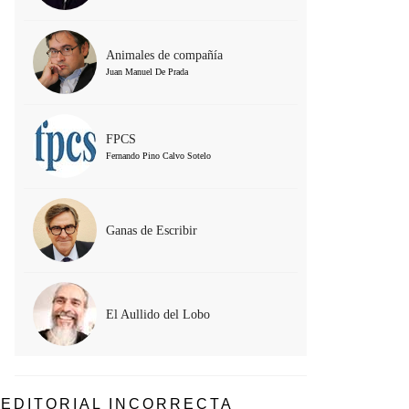
Animales de compañía
Juan Manuel De Prada
FPCS
Fernando Pino Calvo Sotelo
Ganas de Escribir
El Aullido del Lobo
EDITORIAL INCORRECTA