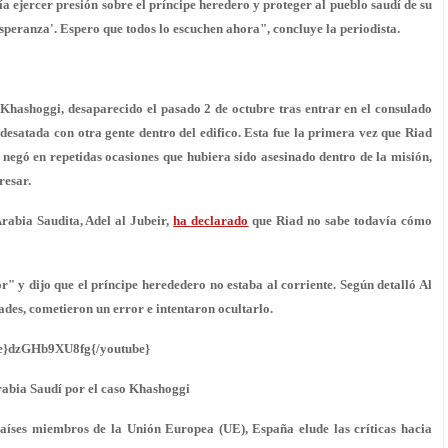
a ejercer presión sobre el príncipe heredero y proteger al pueblo saudí de su
esperanza
'. Espero que todos lo escuchen ahora", concluye la periodista.
 Khashoggi, desaparecido el pasado 2 de octubre tras entrar en el consulado
esatada con otra gente dentro del edifico. Esta fue la primera vez que Riad
 negó en repetidas ocasiones que hubiera sido asesinado dentro de la misión,
resar.
rabia Saudita, Adel al Jubeir,
ha declarado
que Riad
no sabe todavía cómo
r" y dijo que el príncipe herededero no estaba al corriente. Según detalló Al
ades, cometieron un error e intentaron ocultarlo.
e}dzGHb9XU8fg{/youtube}
rabia Saudí por el caso Khashoggi
ses miembros de la Unión Europea (UE), España elude las críticas hacia