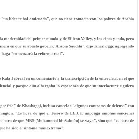
"un líder tribal anticuado", que no tiene contacto con los pobres de Arabia
de la modernidad del primer mundo y de Silicon Valley, y los cines y todo, pero
nera en que su abuelo
gobernó Arabia Saudita", dijo Khashoggi, agregando
 lo haga "comenzará la reforma real".
e Rula Jebreal en un comentario a la transcripción de la entrevista, en el que
dencial y porque aún albergaba la esperanza de que su interlocutor siguiera
ngre fría" de Khashoggi, incluso cancelar "algunos contratos de defensa" con
shington. "Es hora de que el Tesoro de EE.UU. imponga amplias sanciones
 "es hora de que MBS [Mohammed binSalmán] se vaya", sino que "es hora de
que ha sido el síntoma más extremo".