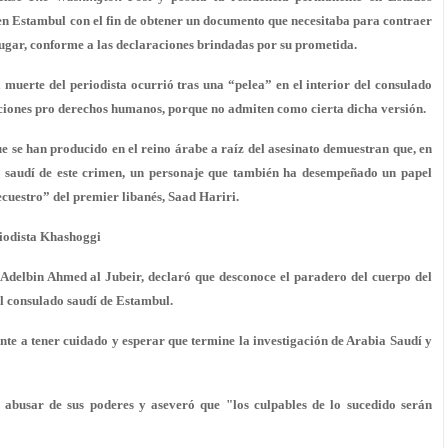
 en Estambul con el fin de obtener un documento que necesitaba para contraer
ugar, conforme a las declaraciones brindadas por su prometida.
uerte del periodista ocurrió tras una “pelea” en el interior del consulado
ciones pro derechos humanos, porque no admiten como cierta dicha versión.
ue se han producido en el reino árabe a raíz del asesinato demuestran que, en
ro saudí de este crimen, un personaje que también ha desempeñado un papel
cuestro” del premier libanés, Saad Hariri.
riodista Khashoggi
 Adelbin Ahmed al Jubeir, declaró que desconoce el paradero del cuerpo del
l consulado saudí de Estambul.
nte a tener cuidado y esperar que termine la investigación de Arabia Saudí y
de abusar de sus poderes y aseveró que "los culpables de lo sucedido serán