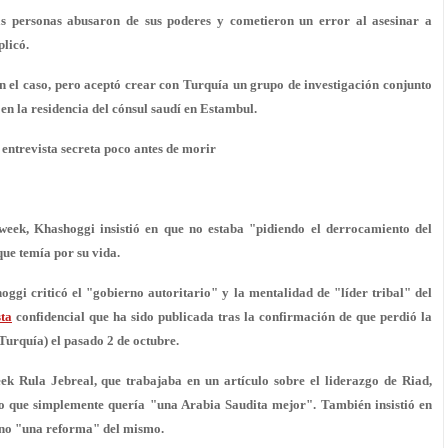
as personas abusaron de sus poderes y cometieron un error al asesinar a
plicó.
n el caso, pero aceptó crear con Turquía un grupo de investigación conjunto
en la residencia del cónsul saudí en Estambul.
 entrevista secreta poco antes de morir
week, Khashoggi insistió en que no estaba "pidiendo el derrocamiento del
ue temía por su vida.
ggi criticó el "gobierno autoritario" y la mentalidad de "líder tribal" del
sta
confidencial que ha sido publicada tras la confirmación de que perdió la
(Turquía) el pasado 2 de octubre.
ek Rula Jebreal, que trabajaba en un artículo sobre el liderazgo de Riad,
no que simplemente quería "una Arabia Saudita mejor". También insistió en
ino "una reforma" del mismo.