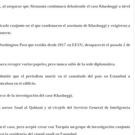
ó, al asegurar que Alemania continuará debatiendo el caso Khashoggi a nivel
cado conjunto en el que condenaron el asesinato de Khashoggi y exigieron a
muerte.
Washington Post que residía desde 2017 en EEUU, desapareció el pasado 2 de
ara recoger varios papeles, pero nunca salió de la sede diplomática.
admitió que el periodista murió en el consulado del país en Estambul a
traban en el edificio.
rco de la investigación del caso Khashoggi.
 asesor Saud al Qahtani y al vicejefe del Servicio General de Inteligencia
n el caso, pero aceptó crear con Turquía un grupo de investigación conjunto
en la residencia del cónsul saudí en Estambul.