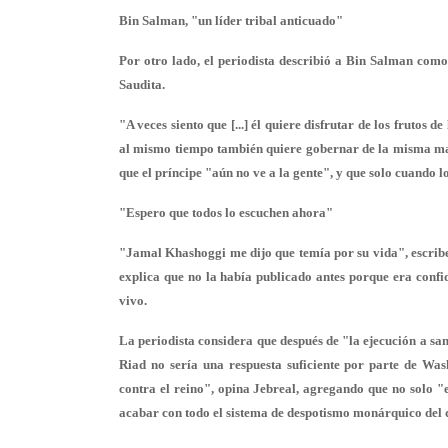
Bin Salman, "un líder tribal anticuado"
Por otro lado, el periodista describió a Bin Salman como 
Saudita.
"A veces siento que [...] él quiere disfrutar de los frutos 
al mismo tiempo también quiere
gobernar de la misma ma
que el príncipe "aún no ve a la gente", y que solo cuando
"Espero que todos lo escuchen ahora"
"Jamal Khashoggi me dijo que
temía por su vida
", escrib
explica que no la había publicado antes porque era confi
vivo.
La periodista considera que después de "la ejecución a sa
Riad no sería una respuesta suficiente por parte de Wa
contra el reino", opina Jebreal, agregando que no solo
acabar con todo el sistema de despotismo monárquico del 