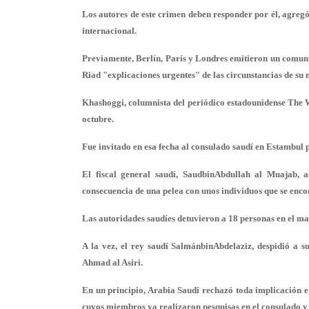
Los autores de este crimen deben responder por él, agreg
internacional.
Previamente, Berlín, París y Londres emitieron un comuni
Riad "explicaciones urgentes" de las circunstancias de su 
Khashoggi, columnista del periódico estadounidense The 
octubre.
Fue invitado en esa fecha al consulado saudí en Estambul p
El fiscal general saudí, SaudbinAbdullah al Muajab, 
consecuencia de una pelea con unos individuos que se encon
Las autoridades saudíes detuvieron a 18 personas en el ma
A la vez, el rey saudí SalmánbinAbdelaziz, despidió a su
Ahmad al Asiri.
En un principio, Arabia Saudí rechazó toda implicación e
cuyos miembros ya realizaron pesquisas en el consulado y 