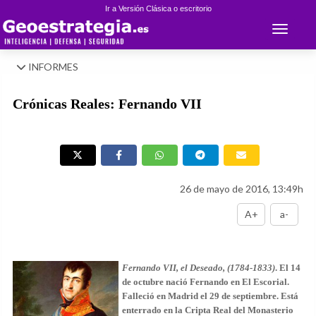
Ir a Versión Clásica o escritorio
Toggle 
INFORMES
Crónicas Reales: Fernando VII
26 de mayo de 2016, 13:49h
A+
a-
Fernando VII, el Deseado, (1784-1833)
. El 14
de octubre nació Fernando en El Escorial.
Falleció en Madrid el 29 de septiembre. Está
enterrado en la Cripta Real del Monasterio