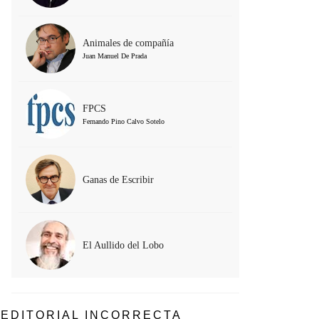
Animales de compañía
Juan Manuel De Prada
FPCS
Fernando Pino Calvo Sotelo
Ganas de Escribir
El Aullido del Lobo
EDITORIAL INCORRECTA