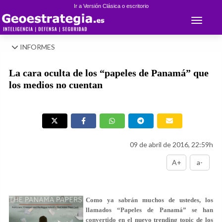
Ir a Versión Clásica o escritorio
Toggle 
INFORMES
La cara oculta de los “papeles de Panamá” que
los medios no cuentan
09 de abril de 2016, 22:59h
A+
a-
Como ya sabrán muchos de ustedes, los
llamados “
Papeles de Panamá
” se han
convertido en el nuevo
trending topic
de los