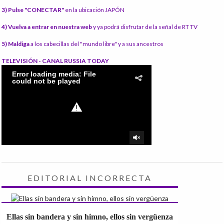
3) Pulse "CONECTAR"
en la ubicación JAPÓN
4) Vuelva a entrar en nuestra web
y ya podrá disfrutar de la señal de RT TV
5) Maldiga
a los cabecillas del "mundo libre" y a sus ancestros
TELEVISIÓN - CANAL RUSSIA TODAY
EDITORIAL INCORRECTA
Ellas sin bandera y sin himno, ellos sin vergüenza