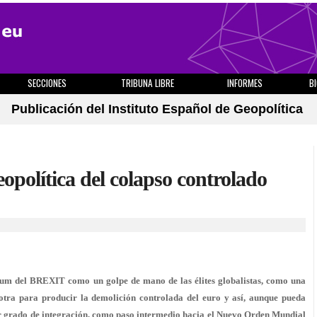
SECCIONES
TRIBUNA LIBRE
INFORMES
B
Publicación del Instituto Español de Geopolítica
lítica del colapso controlado
ndum del BREXIT como un golpe de mano de las élites globalistas, como una
otra para producir la demolición controlada del euro y así, aunque pueda
r grado de integración, como paso intermedio hacia el Nuevo Orden Mundial