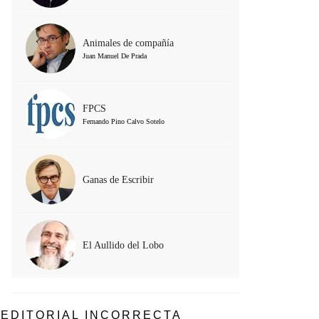
Animales de compañía
Juan Manuel De Prada
FPCS
Fernando Pino Calvo Sotelo
Ganas de Escribir
El Aullido del Lobo
EDITORIAL INCORRECTA