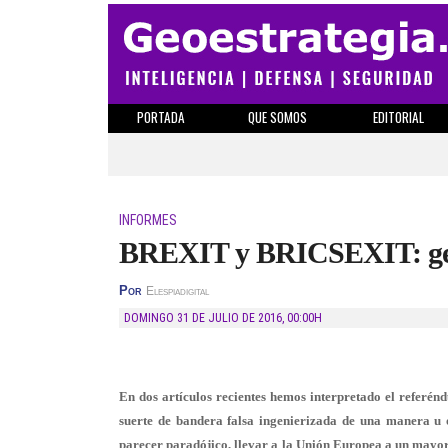
PORTADA
QUE SOMOS
EDITORIAL
INFORMES
BREXIT y BRICSEXIT: geopo
Por
Elespiadigital
DOMINGO 31 DE JULIO DE 2016
,
00:00H
En dos artículos recientes hemos interpretado el referé
suerte de bandera falsa ingenierizada de una manera u 
parecer paradójico, llevar a la Unión Europea a un mayo