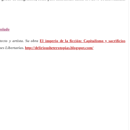
rolado
tecto y artista. Su obra
El imperio de la ficción: Capitalismo y sacrificios
es Libertarias.
http://deliriousheterotopias.blogspot.com/