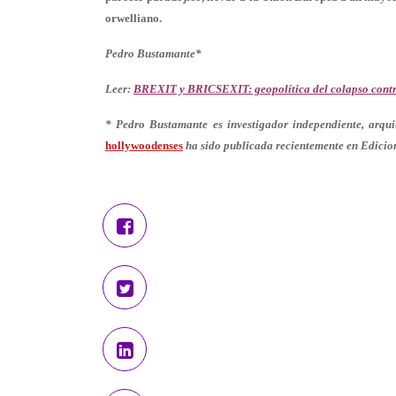
orwelliano.
Pedro Bustamante*
Leer:
BREXIT y BRICSEXIT: geopolítica del colapso cont
* Pedro Bustamante
es investigador independiente, arqui
hollywoodenses
ha sido publicada recientemente en Edicion