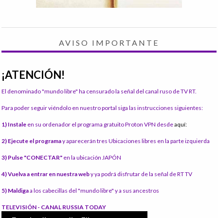
AVISO IMPORTANTE
¡ATENCIÓN!
El denominado "mundo libre" ha censurado la señal del canal ruso de TV RT.
Para poder seguir viéndolo en nuestro portal siga las instrucciones siguientes:
1) Instale
en su ordenador el programa gratuito Proton VPN desde
aquí:
2) Ejecute el programa
y aparecerán tres Ubicaciones libres en la parte izquierda
3) Pulse "CONECTAR"
en la ubicación JAPÓN
4) Vuelva a entrar en nuestra web
y ya podrá disfrutar de la señal de RT TV
5) Maldiga
a los cabecillas del "mundo libre" y a sus ancestros
TELEVISIÓN - CANAL RUSSIA TODAY