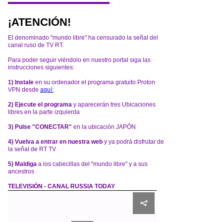
¡ATENCIÓN!
El denominado "mundo libre" ha censurado la señal del
canal ruso de TV RT.
Para poder seguir viéndolo en nuestro portal siga las
instrucciones siguientes:
1) Instale
en su ordenador el programa gratuito Proton
VPN desde
aquí:
2) Ejecute el programa
y aparecerán tres Ubicaciones
libres en la parte izquierda
3) Pulse "CONECTAR"
en la ubicación JAPÓN
4) Vuelva a entrar en nuestra web
y ya podrá disfrutar de
la señal de RT TV
5) Maldiga
a los cabecillas del "mundo libre" y a sus
ancestros
TELEVISIÓN - CANAL RUSSIA TODAY