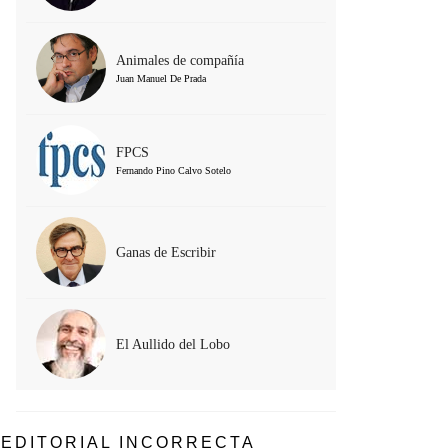
Animales de compañía
Juan Manuel De Prada
FPCS
Fernando Pino Calvo Sotelo
Ganas de Escribir
El Aullido del Lobo
EDITORIAL INCORRECTA