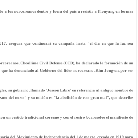
 a los norcoreanos dentro y fuera del país a resistir a Pionyang en formas
017, asegura que continuará su campaña hasta "el día en que la luz sea
orcoreanos, Cheollima Civil Defense (CCD), ha declarado la formación de un
o que ha denunciado al Gobierno del líder norcoreano, Kim Jong-un, por ser
glés, su gobierno, llamado 'Joseon Libre' en referencia al antiguo nombre de
eano del norte" y su misión es "la abolición de este gran mal", que describe
on un vestido tradicional coreano y con el
rostro borroso
lee el manifiesto de
ersario del Movimiento de Independencia del 1 de marzo, creado en 1919 para