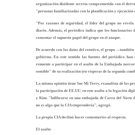
organización disidente secreta comprometida con el derr
"personas familiarizadas con la planificación y ejecución 
"Por razones de seguridad, el
líder del grupo no revel
diario. Además, el periódico indica que los funcionarios
comentar el supuesto papel del grupo en el ataque.
De acuerdo con los datos del rotativo, el grupo —tambi
gobierno
. En este sentido las fuentes del periódico ha
renuente a participar en el asalto de la Embajada norco
sensible" de su realización (en vísperas de la segunda cum
La misma opinión tiene Sue Mi Terry, exanalista de los pr
la participación de EE.UU. en este asalto a la legación d
y Kim. "
Infiltrarse
en una embajada de Corea del Norte d
no es algo que la CIA emprendería", agregó.
La propia
CIA declinó hacer comentarios
al respecto.
El asalto