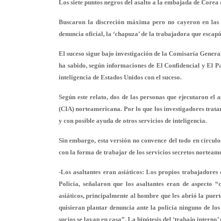
Los siete puntos negros del asalto a la embajada de Corea 
Buscaron la discreción máxima pero no cayeron en las c
denuncia oficial, la ‘chapuza’ de la trabajadora que escapó.
El suceso sigue bajo investigación de la
Comisaría Genera
ha sabido, según informaciones de
El Confidencial
y
El P
inteligencia de Estados Unidos con el suceso.
Según este relato, dos de las personas que ejecutaron el 
(CIA) norteamericana. Por lo que los investigadores tratan
y con posible ayuda de otros servicios de inteligencia.
Sin embargo, esta versión no convence del todo en círculos 
con la forma de trabajar de los servicios secretos norteam
-Los asaltantes eran asiáticos
: Los propios trabajadores 
Policía, señalaron que los asaltantes eran de aspecto 
asiáticos, principalmente al hombre que les abrió la puer
quisieran plantar denuncia ante la policía ninguno de los
sucios se lavan en casa”. La hipótesis del ‘trabajo inter