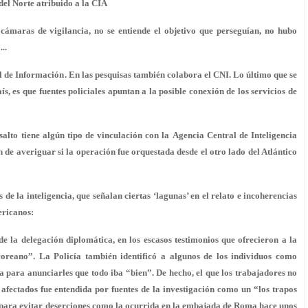
del Norte atribuido a la CIA
ámaras de vigilancia, no se entiende el objetivo que perseguían, no hubo
..
l de Información
. En las pesquisas
también colabora el CNI
. Lo último que se
aís
, es que fuentes policiales apuntan a la posible conexión de los servicios de
asalto tiene algún tipo de vinculación con la
Agencia Central de Inteligencia
 de averiguar si la operación fue orquestada desde el otro lado del Atlántico
de la inteligencia, que señalan ciertas ‘
lagunas’ en el relato
e incoherencias
ericanos:
de la delegación diplomática, en los escasos testimonios que ofrecieron a la
“coreano”. La Policía también identificó a algunos de los individuos como
ta para anunciarles que todo iba “bien”. De hecho, el que los trabajadores no
 afectados fue entendida por fuentes de la investigación como un “los trapos
no’ para evitar deserciones como la ocurrida en la embajada de Roma hace unos