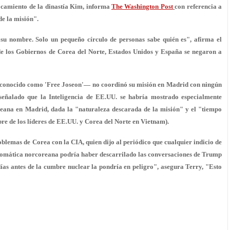
ocamiento de la dinastía Kim, informa
The Washington Post
con referencia a
de la misión".
a su nombre
. Solo un pequeño círculo de personas sabe quién es", afirma el
 de los Gobiernos de Corea del Norte, Estados Unidos y España se negaron a
én conocido como 'Free Joseon'—
no coordinó
su misión en Madrid
con ningún
n señalado que la Inteligencia de EE.UU. se habría mostrado especialmente
reana en Madrid, dada la "
naturaleza descarada de la misión
" y el "tiempo
bre de los líderes de EE.UU. y Corea del Norte en Vietnam).
oblemas de Corea con la CIA, quien dijo al periódico que cualquier indicio de
iplomática norcoreana podría haber descarrilado las conversaciones de Trump
ías antes de la
cumbre nuclear
la
pondría en peligro
", asegura Terry, "Esto