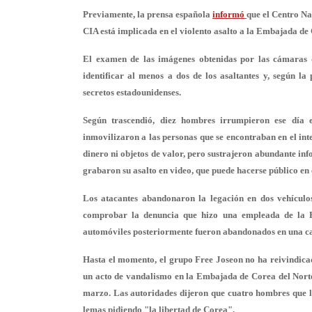
Previamente, la prensa española
informó
que el Centro Na
CIA está implicada en el violento asalto a la Embajada de
El examen de las imágenes obtenidas por las cámaras d
identificar al menos a dos de los asaltantes y, según la
secretos estadounidenses
.
Según trascendió,
diez hombres
irrumpieron ese día e
inmovilizaron a las personas que se encontraban en el int
dinero ni objetos de valor, pero sustrajeron abundante in
grabaron su asalto en video
, que puede hacerse público e
Los atacantes abandonaron la legación en dos vehículos
comprobar la denuncia que hizo una empleada de la E
automóviles posteriormente fueron abandonados en una ca
Hasta el momento, el grupo
Free Joseon no ha reivindica
un acto de vandalismo en la Embajada de Corea del Norte
marzo. Las autoridades dijeron que cuatro hombres que ll
lemas pidiendo "la libertad de Corea".