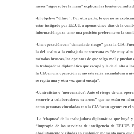
meses “sigue sobre la mesa” explican las fuentes consultad
-El objetivo “difuso”:
Por otra parte, lo que no se explican
estar instigado por EE.UU, a apenas cinco días de la cu
información para tener una posición preferente en la cumbr
-Una operación con “
demasiado riesgo” para la CIA
: Fue
la del asalto a la embajada norcoreana es “de muy alto r
métodos bruscos, las opciones de que salga mal y puedan 
la trabajadora diplomática que escapó y le da el alto a lo
la CIA en una operación como este sería escandalosa a niv
se repita una y otra vez que sí encaja”.
-
Contratistas o ‘mercenarios’
: Ante el riesgo de una opera
recurrir a colaboradores externos” que no están en nómin
como personas vinculadas con la CIA “sean agentes en el se
-
La ‘chapuza’ de la trabajadora diplomática que huyó y
“impropia de los servicios de inteligencia de EEUU”. E
absolutamente vigiladas en cualquier momento para que un