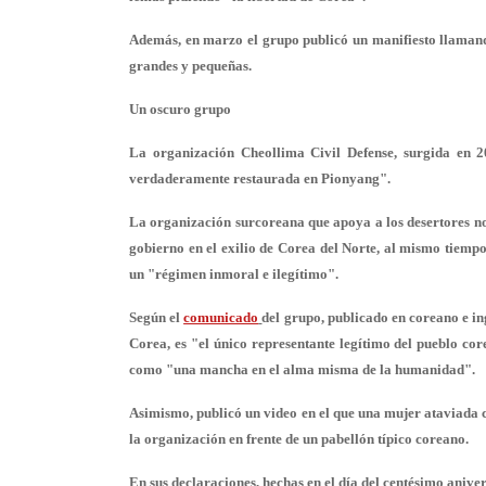
Además, en marzo el grupo publicó un manifiesto llamando
grandes y pequeñas.
Un oscuro grupo
La organización Cheollima Civil Defense, surgida en 2
verdaderamente restaurada en Pionyang".
La organización surcoreana que apoya a los desertores n
gobierno en el exilio de Corea del Norte, al mismo tiemp
un "régimen inmoral e ilegítimo".
Según el
comunicado
del grupo, publicado en coreano e in
Corea, es "el único representante legítimo del pueblo cor
como "una
mancha en el alma misma de la humanidad
".
Asimismo, publicó un video en el que una mujer ataviada c
la organización en frente de un pabellón típico coreano.
En sus declaraciones, hechas en el día del centésimo aniv