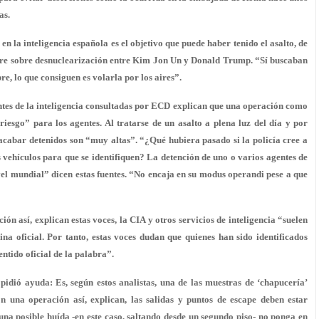
as.
 en la inteligencia española es el objetivo que puede haber tenido el asalto, de
mbre sobre desnuclearización entre Kim Jon Un y Donald Trump. “Sí buscaban
e, lo que consiguen es volarla por los aires”.
ntes de la inteligencia consultadas por ECD explican que una operación como
iesgo” para los agentes. Al tratarse de un asalto a plena luz del día y por
acabar detenidos son “muy altas”. “¿Qué hubiera pasado si la policía cree a
s vehículos para que se identifiquen? La detención de uno o varios agentes de
el mundial” dicen estas fuentes. “No encaja en su modus operandi pese a que
ción así, explican estas voces, la CIA y otros servicios de inteligencia “suelen
a oficial. Por tanto, estas voces dudan que quienes han sido identificados
ntido oficial de la palabra”.
 pidió ayuda
: Es, según estos analistas, una de las muestras de ‘chapucería’
n una operación así, explican, las salidas y puntos de escape deben estar
a posible huída -en este caso, saltando desde un segundo piso- no ponga en