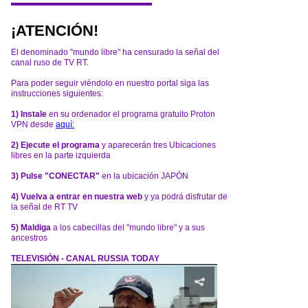
¡ATENCIÓN!
El denominado "mundo libre" ha censurado la señal del
canal ruso de TV RT.
Para poder seguir viéndolo en nuestro portal siga las
instrucciones siguientes:
1) Instale
en su ordenador el programa gratuito Proton
VPN desde
aquí:
2) Ejecute el programa
y aparecerán tres Ubicaciones
libres en la parte izquierda
3) Pulse "CONECTAR"
en la ubicación JAPÓN
4) Vuelva a entrar en nuestra web
y ya podrá disfrutar de
la señal de RT TV
5) Maldiga
a los cabecillas del "mundo libre" y a sus
ancestros
TELEVISIÓN - CANAL RUSSIA TODAY