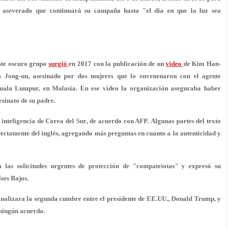
 aseverado que continuará su campaña hasta "el día en que la luz sea
este oscuro grupo
surgió
en 2017 con la publicación de un
video
de Kim Han-
m Jong-un, asesinado por
dos mujeres que lo envenenaron
con el agente
uala Lumpur, en Malasia. En ese video la organización aseguraba haber
sinato de su padre.
e inteligencia de Corea del Sur
, de acuerdo con AFP. Algunas partes del texto
irectamente del inglés, agregando más preguntas en cuanto a la autenticidad y
las solicitudes urgentes de protección de "compatriotas" y expresó su
ses Bajos.
inalizara la segunda cumbre entre el presidente de EE.UU., Donald Trump, y
 ningún acuerdo.