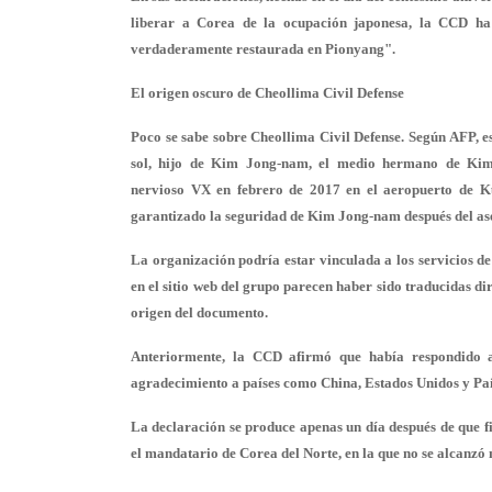
liberar a Corea de la ocupación japonesa, la CCD ha
verdaderamente restaurada en Pionyang".
El origen oscuro de Cheollima Civil Defense
Poco se sabe sobre Cheollima Civil Defense. Según AFP, 
sol, hijo de Kim Jong-nam, el medio hermano de Ki
nervioso VX en febrero de 2017 en el aeropuerto de K
garantizado la seguridad de Kim Jong-nam después del ase
La organización podría estar vinculada a los
servicios d
en el sitio web del grupo parecen haber sido traducidas d
origen del documento.
Anteriormente, la CCD afirmó que había respondido a 
agradecimiento a países como China, Estados Unidos y Paí
La declaración se produce apenas un día después de que f
el mandatario de Corea del Norte, en la que no se alcanzó