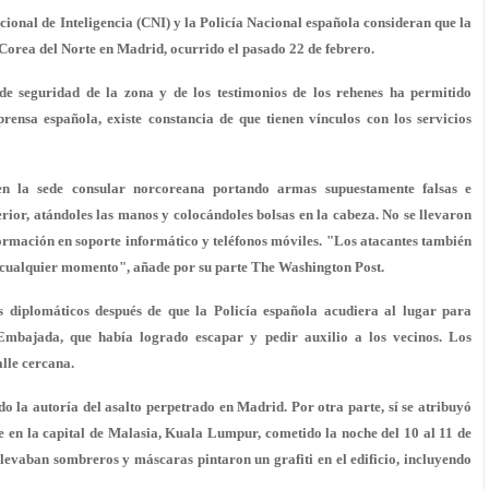
cional de Inteligencia (CNI) y la Policía Nacional española consideran que la
 Corea del Norte en Madrid, ocurrido el pasado 22 de febrero.
e seguridad de la zona y de los testimonios de los rehenes ha permitido
 prensa española, existe constancia de que
tienen vínculos con los servicios
n la sede consular norcoreana portando armas supuestamente falsas e
erior, atándoles las manos y colocándoles bolsas en la cabeza. No se llevaron
formación en soporte informático y teléfonos móviles. "Los atacantes también
n cualquier momento", añade por su parte The Washington Post.
 diplomáticos después de que la Policía española acudiera al lugar para
mbajada, que había logrado escapar y pedir auxilio a los vecinos. Los
lle cercana.
do la autoría
del asalto perpetrado en Madrid. Por otra parte, sí se atribuyó
 en la capital de Malasia, Kuala Lumpur, cometido la noche del 10 al 11 de
evaban sombreros y máscaras pintaron un grafiti en el edificio, incluyendo