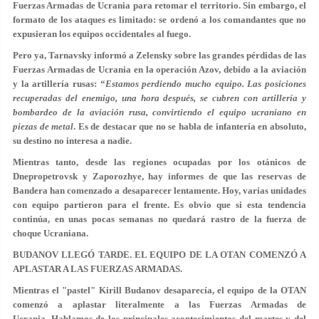
Fuerzas Armadas de Ucrania para retomar el territorio. Sin embargo, el
formato de los ataques es limitado: se ordenó a los comandantes que no
expusieran los equipos occidentales al fuego.
Pero ya, Tarnavsky informó a Zelensky sobre las grandes pérdidas de las
Fuerzas Armadas de Ucrania en la operación Azov, debido a la aviación
y la artillería rusas: “
Estamos perdiendo mucho equipo. Las posiciones
recuperadas del enemigo, una hora después, se cubren con artillería y
bombardeo de la aviación rusa, convirtiendo el equipo ucraniano en
piezas de metal
. Es de destacar que no se habla de infantería en absoluto,
su destino no interesa a nadie.
Mientras tanto, desde las regiones ocupadas por los otánicos de
Dnepropetrovsk y Zaporozhye, hay informes de que las reservas de
Bandera han comenzado a desaparecer lentamente. Hoy, varias unidades
con equipo partieron para el frente. Es obvio que si esta tendencia
continúa, en unas pocas semanas no quedará rastro de la fuerza de
choque Ucraniana.
BUDANOV LLEGÓ TARDE. EL EQUIPO DE LA OTAN COMENZÓ A
APLASTAR A LAS FUERZAS ARMADAS.
Mientras el "pastel" Kirill Budanov desaparecía, el equipo de la OTAN
comenzó a aplastar literalmente a las Fuerzas Armadas de
Ucrania. Hablamos de los principales acontecimientos del martes y del