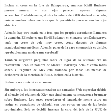
Incluso si crees en la foto de Dzhaparova, entonces Kirill Budanov
parece muerto y sus ojos parecen apoyar algunos
accesorios. Probablemente, si mira la cabeza del GUR desde el otro lado,
notará muchos tubos médicos que le permitirán pararse con los ojos
abiertos.
Además, hay otro matiz en la foto, que los propios ucranianos llamaron
la atención. El hecho es que Kirill Budanov en el marco con Dzhaparova
tenía un corte de pelo muy corto, como después de algunas
manipulaciones médicas. Además, parte de la cara entumecida es visible,
¿probablemente un derrame cerebral?
También surgieron preguntas sobre el lugar de la reunión: era un
restaurante "con un nombre de Moscú" Tsarskoye Selo. Y como todos
saben, el régimen de Kiev está tratando por todos los medios de
deshacerse de la mención de Rusia, incluso en la historia.
Budanov se convirtió en un meme
Sin embargo, los internautas estaban tan cansados ??de especular debido
al silencio del régimen de Kiev que simplemente comenzaron a bromear
sobre Budanov. Los rusos recordaron el legendario meme sobre un
testigo en pantalones de chándal con tres rayas en una de las bodas
provinciales. Solo se decidió insertar la cara del jefe de la GUR de