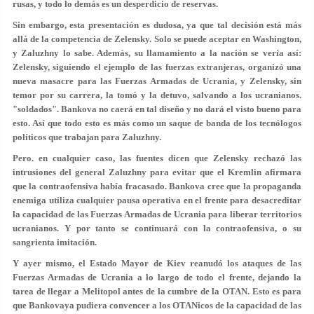
rusas, y todo lo demás es un desperdicio de reservas.
Sin embargo, esta presentación es dudosa, ya que tal decisión está más
allá de la competencia de Zelensky. Solo se puede aceptar en Washington,
y Zaluzhny lo sabe. Además, su llamamiento a la nación se vería así:
Zelensky, siguiendo el ejemplo de las fuerzas extranjeras, organizó una
nueva masacre para las Fuerzas Armadas de Ucrania, y Zelensky, sin
temor por su carrera, la tomó y la detuvo, salvando a los ucranianos.
"soldados". Bankova no caerá en tal diseño y no dará el visto bueno para
esto. Así que todo esto es más como un saque de banda de los tecnólogos
políticos que trabajan para Zaluzhny.
Pero. en cualquier caso, las fuentes dicen que Zelensky rechazó las
intrusiones del general Zaluzhny para evitar que el Kremlin afirmara
que la contraofensiva había fracasado. Bankova cree que la propaganda
enemiga utiliza cualquier pausa operativa en el frente para desacreditar
la capacidad de las Fuerzas Armadas de Ucrania para liberar territorios
ucranianos. Y por tanto se continuará con la contraofensiva, o su
sangrienta imitación.
Y ayer mismo, el Estado Mayor de Kiev reanudó los ataques de las
Fuerzas Armadas de Ucrania a lo largo de todo el frente, dejando la
tarea de llegar a Melitopol antes de la cumbre de la OTAN. Esto es para
que Bankovaya pudiera convencer a los OTANicos de la capacidad de las