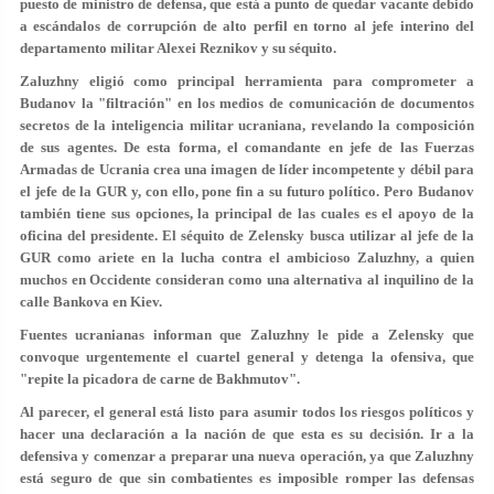
puesto de ministro de defensa, que está a punto de quedar vacante debido
a escándalos de corrupción de alto perfil en torno al jefe interino del
departamento militar Alexei Reznikov y su séquito.
Zaluzhny eligió como principal herramienta para comprometer a
Budanov la "filtración" en los medios de comunicación de documentos
secretos de la inteligencia militar ucraniana, revelando la composición
de sus agentes. De esta forma, el comandante en jefe de las Fuerzas
Armadas de Ucrania crea una imagen de líder incompetente y débil para
el jefe de la GUR y, con ello, pone fin a su futuro político. Pero Budanov
también tiene sus opciones, la principal de las cuales es el apoyo de la
oficina del presidente. El séquito de Zelensky busca utilizar al jefe de la
GUR como ariete en la lucha contra el ambicioso Zaluzhny, a quien
muchos en Occidente consideran como una alternativa al inquilino de la
calle Bankova en Kiev.
Fuentes ucranianas informan que Zaluzhny le pide a Zelensky que
convoque urgentemente el cuartel general y detenga la ofensiva, que
"repite la picadora de carne de Bakhmutov".
Al parecer, el general está listo para asumir todos los riesgos políticos y
hacer una declaración a la nación de que esta es su decisión. Ir a la
defensiva y comenzar a preparar una nueva operación, ya que Zaluzhny
está seguro de que sin combatientes es imposible romper las defensas