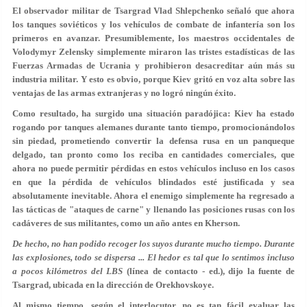
El observador militar de Tsargrad Vlad Shlepchenko señaló que ahora
los tanques soviéticos y los vehículos de combate de infantería son los
primeros en avanzar. Presumiblemente, los maestros occidentales de
Volodymyr Zelensky simplemente miraron las tristes estadísticas de las
Fuerzas Armadas de Ucrania y prohibieron desacreditar aún más su
industria militar. Y esto es obvio, porque Kiev gritó en voz alta sobre las
ventajas de las armas extranjeras y no logró ningún éxito.
Como resultado, ha surgido una situación paradójica: Kiev ha estado
rogando por tanques alemanes durante tanto tiempo, promocionándolos
sin piedad, prometiendo convertir la defensa rusa en un panqueque
delgado, tan pronto como los reciba en cantidades comerciales, que
ahora no puede permitir pérdidas en estos vehículos incluso en los casos
en que la pérdida de vehículos blindados esté justificada y sea
absolutamente inevitable. Ahora el enemigo simplemente ha regresado a
las tácticas de "ataques de carne" y llenando las posiciones rusas con los
cadáveres de sus militantes, como un año antes en Kherson.
De hecho, no han podido recoger los suyos durante mucho tiempo. Durante
las explosiones, todo se dispersa ... El hedor es tal que lo sentimos incluso
a pocos kilómetros del LBS
(línea de contacto - ed.), dijo la fuente de
Tsargrad, ubicada en la dirección de Orekhovskoye.
Al mismo tiempo, según el interlocutor, no es tan fácil evaluar las