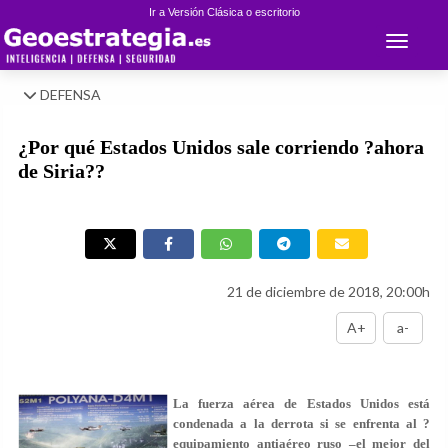
Ir a Versión Clásica o escritorio
Toggle 
DEFENSA
¿Por qué Estados Unidos sale corriendo ?ahora
de Siria??
21 de diciembre de 2018, 20:00h
A+
a-
La fuerza aérea de Estados Unidos está
condenada a la derrota si se enfrenta al ?
equipamiento antiaéreo ruso –el mejor del