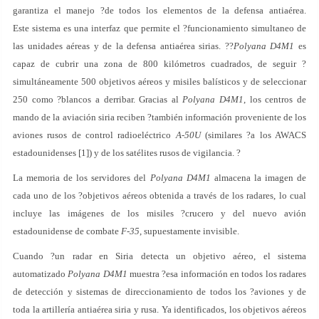
garantiza el manejo ?de todos los elementos de la defensa antiaérea.
Este sistema es una interfaz que permite el ?funcionamiento simultaneo de
las unidades aéreas y de la defensa antiaérea sirias. ??
Polyana D4M1
es
capaz de cubrir una zona de 800 kilómetros cuadrados, de seguir ?
simultáneamente 500 objetivos aéreos y misiles balísticos y de seleccionar
250 como ?blancos a derribar. Gracias al
Polyana D4M1
, los centros de
mando de la aviación siria reciben ?también información proveniente de los
aviones rusos de control radioeléctrico
A-50U
(similares ?a los AWACS
estadounidenses [1]) y de los satélites rusos de vigilancia. ?
La memoria de los servidores del
Polyana D4M1
almacena la imagen de
cada uno de los ?objetivos aéreos obtenida a través de los radares, lo cual
incluye las imágenes de los misiles ?crucero y del nuevo avión
estadounidense de combate
F-35
, supuestamente invisible.
Cuando ?un radar en Siria detecta un objetivo aéreo, el sistema
automatizado
Polyana D4M1
muestra ?esa información en todos los radares
de detección y sistemas de direccionamiento de todos los ?aviones y de
toda la artillería antiaérea siria y rusa. Ya identificados, los objetivos aéreos