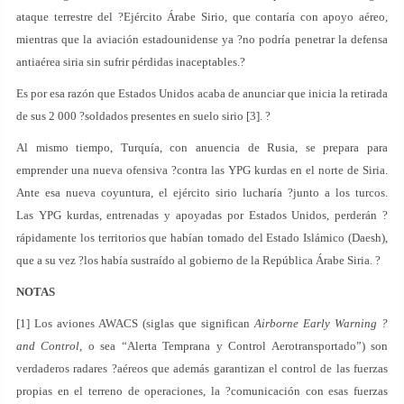
ataque terrestre del ?Ejército Árabe Sirio, que contaría con apoyo aéreo,
mientras que la aviación estadounidense ya ?no podría penetrar la defensa
antiaérea siria sin sufrir pérdidas inaceptables.?
Es por esa razón que Estados Unidos acaba de anunciar que inicia la retirada
de sus 2 000 ?soldados presentes en suelo sirio [3]. ?
Al mismo tiempo, Turquía, con anuencia de Rusia, se prepara para
emprender una nueva ofensiva ?contra las YPG kurdas en el norte de Siria.
Ante esa nueva coyuntura, el ejército sirio lucharía ?junto a los turcos.
Las YPG kurdas, entrenadas y apoyadas por Estados Unidos, perderán ?
rápidamente los territorios que habían tomado del Estado Islámico (Daesh),
que a su vez ?los había sustraído al gobierno de la República Árabe Siria. ?
NOTAS
[1] Los aviones AWACS (siglas que significan
Airborne Early Warning ?
and Control
, o sea “Alerta Temprana y Control Aerotransportado”) son
verdaderos radares ?aéreos que además garantizan el control de las fuerzas
propias en el terreno de operaciones, la ?comunicación con esas fuerzas