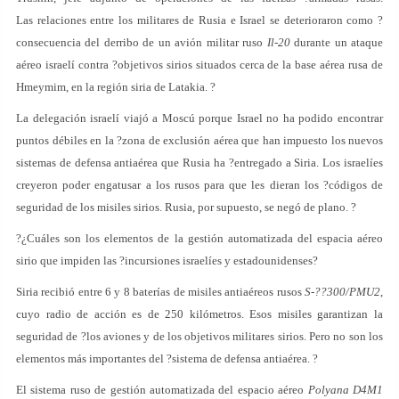
Las relaciones entre los militares de Rusia e Israel se deterioraron como ?
consecuencia del derribo de un avión militar ruso
Il-20
durante un ataque
aéreo israelí contra ?objetivos sirios situados cerca de la base aérea rusa de
Hmeymim, en la región siria de Latakia. ?
La delegación israelí viajó a Moscú porque Israel no ha podido encontrar
puntos débiles en la ?zona de exclusión aérea que han impuesto los nuevos
sistemas de defensa antiaérea que Rusia ha ?entregado a Siria. Los israelíes
creyeron poder engatusar a los rusos para que les dieran los ?códigos de
seguridad de los misiles sirios. Rusia, por supuesto, se negó de plano. ?
?¿Cuáles son los elementos de la gestión automatizada del espacia aéreo
sirio que impiden las ?incursiones israelíes y estadounidenses?
Siria recibió entre 6 y 8 baterías de misiles antiaéreos rusos
S-??300/PMU2
,
cuyo radio de acción es de 250 kilómetros. Esos misiles garantizan la
seguridad de ?los aviones y de los objetivos militares sirios. Pero no son los
elementos más importantes del ?sistema de defensa antiaérea. ?
El sistema ruso de gestión automatizada del espacio aéreo
Polyana D4M1