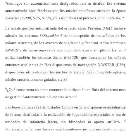
?enemigos son automáticamente designados para su derribo. Ese sistema
automatizado hace ?incluso que los misiles antiaéreos sirios de la época
soviética (
S-200
,
S-75
,
S-125
, etc.) sean ?casi tan precisos como los
S-300
.?
La red de gestión automatizada del espacio aéreo
Polyana D4M1
incluye
además los sistemas ??
Krasukha-4
de intercepción de las señales de los
radares terrestres, de los aviones de vigilancia y ?control radioelectrónico
AWACS y de las aeronaves de reconocimiento con o sin piloto. La red ?
utiliza también los sistemas
Zhitel R-330ZH
, que interceptan las señales
entrantes o salientes de ?los dispositivos de navegación NAVSTAR (GPS),
dispositivos utilizados por los medios de ataque ??(aviones, helicópteros,
misiles crucero, bombas guiadas, etc.).?
?¿Qué consecuencias tiene entonces la utilización en Siria del sistema ruso
de gestión ?automatizada del espacio aéreo??
Las bases militares [2] de ?Estados Unidos en Siria disponen esencialmente
de fuerzas destinadas a la realización de ?operaciones especiales, o sea de
unidades de infantería ligera, sin blindados ni apoyo artillero. ?
Por consiguiente, esas fuerzas estadounidenses no podrían resistir ningún