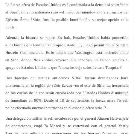
La fuerza aérea de Estados Unidos está condenada a la derrota si se enfrenta
al ?equipamiento antiaéreo ruso –el mejor del mundo– ahora en manos del
Ejército Árabe ?Sirio. Ante la posible humillación, su mejor opción es la
huida.
Además, la historia se repite. En Irak, Estados Unidos había prometido
a los kurdos que tendrían su propio Estado… y luego permitió que Saddam
Hussein ?los masacrara. Es lo mismo que Washington está haciendo ahora
en Siria, donde ?los kurdos creyeron que tendrían un Estado gracias al
apoyo de Estados Unidos… que ?ahora los deja solos frente a Turquía. ?
Dos baterías de misiles antiaéreos
S-300
fueron desplegadas hace
una semana en la región de ?Deir Ez-zor –en el este de Siria. La frecuencia
de los vuelos de la coalición encabezada por ?Estados Unidos disminuyó
de inmediato en 80%. Desde el 18 de septiembre, la fuerza aérea ?israelí
no ha efectuado nuevas incursiones en el espacio aéreo sirio. ?
Una delegación militar israelí encabezada por el general Aharon Haliva, jefe
de operaciones, viajó ?a Moscú y se entrevistó con el general Vasily
Trushin, jefe adjunto de operaciones de las fuerzas ?armadas rusas.