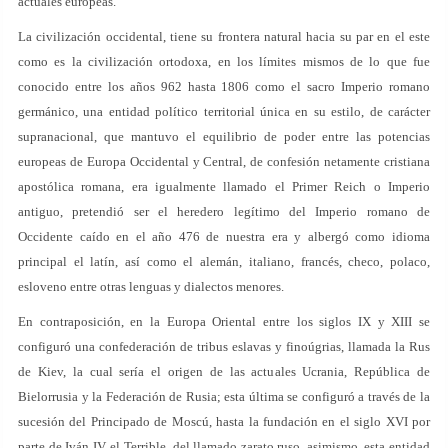
actuales europeas.
La civilización occidental, tiene su frontera natural hacia su par en el este
como es la civilización ortodoxa, en los límites mismos de lo que fue
conocido entre los años 962 hasta 1806 como el sacro Imperio romano
germánico, una entidad político territorial única en su estilo, de carácter
supranacional, que mantuvo el equilibrio de poder entre las potencias
europeas de Europa Occidental y Central, de confesión netamente cristiana
apostólica romana, era igualmente llamado el Primer Reich o Imperio
antiguo, pretendió ser el heredero legítimo del Imperio romano de
Occidente caído en el año 476 de nuestra era y albergó como idioma
principal el latín, así como el alemán, italiano, francés, checo, polaco,
esloveno entre otras lenguas y dialectos menores.
En contraposición, en la Europa Oriental entre los siglos IX y XIII se
configuró una confederación de tribus eslavas y finoúgrias, llamada la Rus
de Kiev, la cual sería el origen de las actuales Ucrania, República de
Bielorrusia y la Federación de Rusia; esta última se configuró a través de la
sucesión del Principado de Moscú, hasta la fundación en el siglo XVI por
parte de Iván IV, el Terrible, del llamado zarato ruso, asimismo, esta entidad