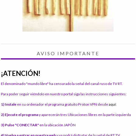
AVISO IMPORTANTE
¡ATENCIÓN!
El denominado "mundo libre" ha censurado la señal del canal ruso de TV RT.
Para poder seguir viéndolo en nuestro portal siga las instrucciones siguientes:
1) Instale
en su ordenador el programa gratuito Proton VPN desde
aquí:
2) Ejecute el programa
y aparecerán tres Ubicaciones libres en la parte izquierda
3) Pulse "CONECTAR"
en la ubicación JAPÓN
4) Vuelva a entrar en nuestra web
y ya podrá disfrutar de la señal de RT TV