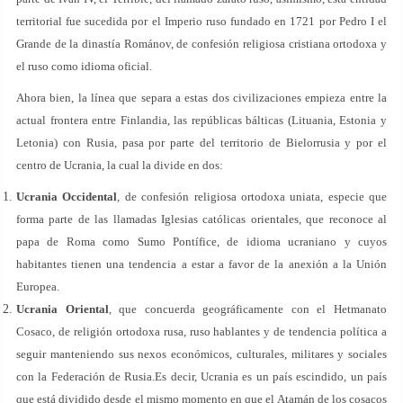
territorial fue sucedida por el Imperio ruso fundado en 1721 por Pedro I el
Grande de la dinastía Románov, de confesión religiosa cristiana ortodoxa y
el ruso como idioma oficial.
Ahora bien, la línea que separa a estas dos civilizaciones empieza entre la
actual frontera entre Finlandia, las repúblicas bálticas (Lituania, Estonia y
Letonia) con Rusia, pasa por parte del territorio de Bielorrusia y por el
centro de Ucrania, la cual la divide en dos:
Ucrania Occidental
, de confesión religiosa ortodoxa uniata, especie que
forma parte de las llamadas Iglesias católicas orientales, que reconoce al
papa de Roma como Sumo Pontífice, de idioma ucraniano y cuyos
habitantes tienen una tendencia a estar a favor de la anexión a la Unión
Europea.
Ucrania Oriental
, que concuerda geográficamente con el Hetmanato
Cosaco, de religión ortodoxa rusa, ruso hablantes y de tendencia política a
seguir manteniendo sus nexos económicos, culturales, militares y sociales
con la Federación de Rusia.Es decir, Ucrania es un país escindido, un país
que está dividido desde el mismo momento en que el Atamán de los cosacos