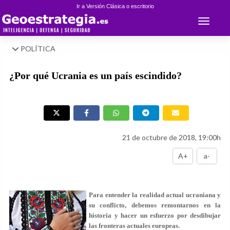
Ir a Versión Clásica o escritorio
Toggle 
POLÍTICA
¿Por qué Ucrania es un país escindido?
21 de octubre de 2018, 19:00h
A+
a-
Para entender la realidad actual ucraniana y
su conflicto, debemos remontarnos en la
historia y hacer un esfuerzo por desdibujar
las fronteras actuales europeas.