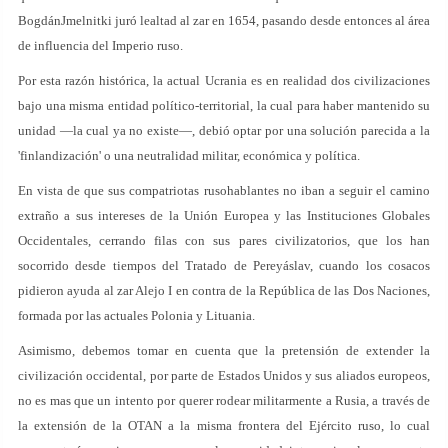
BogdánJmelnitki juró lealtad al zar en 1654, pasando desde entonces al área
de influencia del Imperio ruso.
Por esta razón histórica, la actual Ucrania es en realidad dos civilizaciones
bajo una misma entidad político-territorial, la cual para haber mantenido su
unidad —la cual ya no existe—, debió optar por una solución parecida a la
'finlandización' o una neutralidad militar, económica y política.
En vista de que sus compatriotas rusohablantes no iban a seguir el camino
extraño a sus intereses de la Unión Europea y las Instituciones Globales
Occidentales, cerrando filas con sus pares civilizatorios, que los han
socorrido desde tiempos del Tratado de Pereyáslav, cuando los cosacos
pidieron ayuda al zar Alejo I en contra de la República de las Dos Naciones,
formada por las actuales Polonia y Lituania.
Asimismo, debemos tomar en cuenta que la pretensión de extender la
civilización occidental, por parte de Estados Unidos y sus aliados europeos,
no es mas que un intento por querer rodear militarmente a Rusia, a través de
la extensión de la OTAN a la misma frontera del Ejército ruso, lo cual