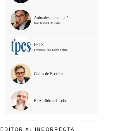
Animales de compañía
Juan Manuel De Prada
FPCS
Fernando Pino Calvo Sotelo
Ganas de Escribir
El Aullido del Lobo
EDITORIAL INCORRECTA