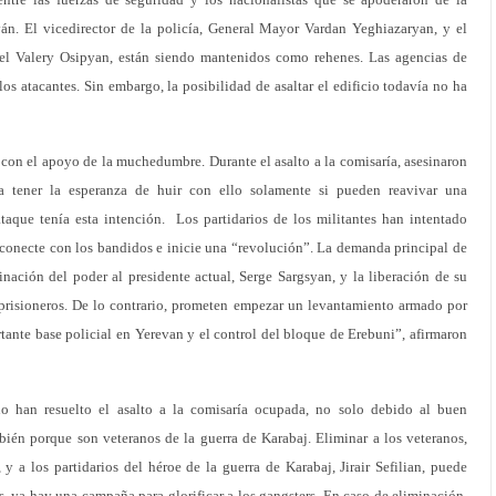
ván. El vicedirector de la policía, General Mayor Vardan Yeghiazaryan, y el
nel Valery Osipyan, están siendo mantenidos como rehenes. Las agencias de
os atacantes. Sin embargo, la posibilidad de asaltar el edificio todavía no ha
con el apoyo de la muchedumbre. Durante el asalto a la comisaría, asesinaron
 tener la esperanza de huir con ello solamente si pueden reavivar una
ataque tenía esta intención. Los partidarios de los militantes han intentado
conecte con los bandidos e inicie una “revolución”. La demanda principal de
minación del poder al presidente actual, Serge Sargsyan, y la liberación de su
ros prisioneros. De lo contrario, prometen empezar un levantamiento armado por
ante base policial en Yerevan y el control del bloque de Erebuni”, afirmaron
no han resuelto el asalto a la comisaría ocupada, no solo debido al buen
bién porque son veteranos de la guerra de Karabaj. Eliminar a los veteranos,
y a los partidarios del héroe de la guerra de Karabaj, Jirair Sefilian, puede
s, ya hay una campaña para glorificar a los gangsters. En caso de eliminación,