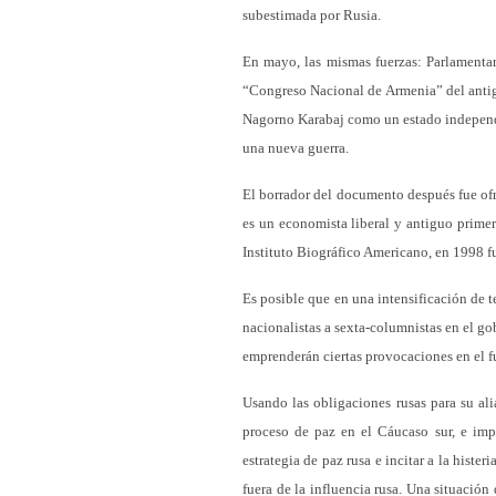
subestimada por Rusia.
En mayo, las mismas fuerzas: Parlamentari
“Congreso Nacional de Armenia” del antig
Nagorno Karabaj como un estado independi
una nueva guerra.
El borrador del documento después fue of
es un economista liberal y antiguo prime
Instituto Biográfico Americano, en 1998 
Es posible que en una intensificación de 
nacionalistas a sexta-columnistas en el g
emprenderán ciertas provocaciones en el f
Usando las obligaciones rusas para su al
proceso de paz en el Cáucaso sur, e impl
estrategia de paz rusa e incitar a la histe
fuera de la influencia rusa. Una situació