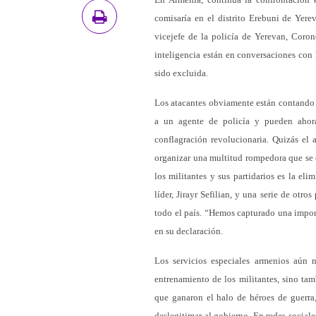
comisaría en el distrito Erebuni de Yere
vicejefe de la policía de Yerevan, Coro
inteligencia están en conversaciones con l
sido excluida.
Los atacantes obviamente están contando 
a un agente de policía y pueden ahora
conflagración revolucionaria. Quizás el 
organizar una multitud rompedora que se 
los militantes y sus partidarios es la eli
líder, Jirayr Sefilian, y una serie de ot
todo el país. “Hemos capturado una import
en su declaración.
Los servicios especiales armenios aún 
entrenamiento de los militantes, sino tam
que ganaron el halo de héroes de guerra, 
deslegitimar al gobierno. En redes sociale