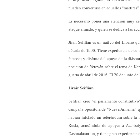
pueden convertirse en aquellos “mártires” q
Es necesario poner una atención muy cer
ataque armado, y quien se dedica a las acc
Jirair Seiflian es un nativo del Líbano q
década de 1990. Tiene experiencia de comb
famosos y disfruta del apoyo de la diáspor
posición de Yereván sobre el tema de Kara
guerra de abril de 2016. El 20 de junio de
Jirair Seiflian
Sefilian creó “el parlamento constitutivo
campaña opositora de “Nueva Armenia” qu
habían iniciado un referéndum sobre la t
Rusia, acusándola de apoyar a Azerbaiyá
Dashnaktsutiun, y tiene gran experiencia en