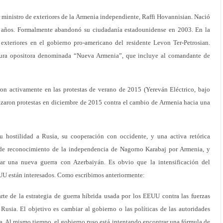
er ministro de exteriores de la Armenia independiente, Raffi Hovannisian. Nació
0 años. Formalmente abandonó su ciudadanía estadounidense en 2003. En la
exteriores en el gobierno pro-americano del residente Levon Ter-Petrosian.
tura opositora denominada “Nueva Armenia”, que incluye al comandante de
aron activamente en las protestas de verano de 2015 (Yereván Eléctrico, bajo
izaron protestas en diciembre de 2015 contra el cambio de Armenia hacia una
u hostilidad a Rusia, su cooperación con occidente, y una activa retórica
o de reconocimiento de la independencia de Nagorno Karabaj por Armenia, y
ar una nueva guerra con Azerbaiyán. Es obvio que la intensificación del
EUU están interesados. Como escribimos anteriormente:
te de la estrategia de guerra híbrida usada por los EEUU contra las fuerzas
 Rusia. El objetivo es cambiar al gobierno o las políticas de las autoridades
a. Al mismo tiempo, el gobierno ruso está intentando encontrar una fórmula de