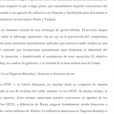
ra asegurar la paz a largo plazo, que naturalmente requiere concesiones del
sando a sus agentes de influencia en Armenia y Azerbaiyán para descarrilar el
uralmente involucraría a Rusia y Turquía.
un elemento natural de esta estrategia de guerra híbrida. El reciente ataque
ón sobre el liderazgo americano con un ojo en la prevención del compromiso
ión para elementos descontentos radicales que entonces serán usados en una
 militares por formaciones paramilitares para demostrar la debilidad del
la situación; y fortaleciendo el sentimiento de total oposición. El objetivo
abaj, un cambio de gobierno, y la retirada de la base militar rusa de Gumri.
U en el Nagorno-Karabaj y Armenia es bastante fuerte.
 la OTSC y la Unión Aduanera, en muchas áreas se comporta de manera
endo el uso de recursos del lobby armenio en los EEUU. Al mismo tiempo, la
o opuesto. Estas mismas estructuras pueden convertirse en agentes de los
 los EEUU, a diferencia de Rusia, asignen formalmente ayuda financiera a
de varios millones de dólares. La influencia americana en Nagorno-Karabaj es