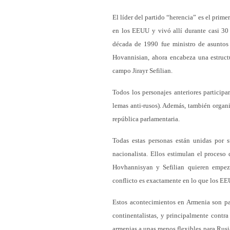
El líder del partido “herencia” es el prim
en los EEUU y vivó allí durante casi 3
década de 1990 fue ministro de asuntos 
Hovannisian, ahora encabeza una estruc
campo Jirayr Sefilian.
Todos los personajes anteriores particip
lemas anti-rusos). Además, también organ
república parlamentaria.
Todas estas personas están unidas por s
nacionalista. Ellos estimulan el proces
Hovhannisyan y Sefilian quieren empez
conflicto es exactamente en lo que los E
Estos acontecimientos en Armenia son par
continentalistas, y principalmente contra
armenias a unas menos flexibles para Rusi