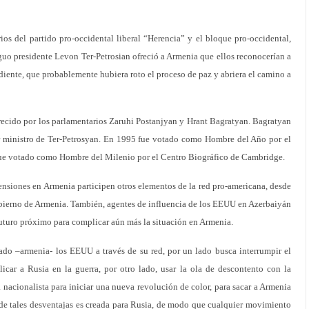
os del partido pro-occidental liberal “Herencia” y el bloque pro-occidental,
uo presidente Levon Ter-Petrosian ofreció a Armenia que ellos reconocerían a
ente, que probablemente hubiera roto el proceso de paz y abriera el camino a
recido por los parlamentarios Zaruhi Postanjyan y Hrant Bagratyan. Bagratyan
r ministro de Ter-Petrosyan. En 1995 fue votado como Hombre del Año por el
fue votado como Hombre del Milenio por el Centro Biográfico de Cambridge.
tensiones en Armenia participen otros elementos de la red pro-americana, desde
obierno de Armenia. También, agentes de influencia de los EEUU en Azerbaiyán
uturo próximo para complicar aún más la situación en Armenia.
iado –armenia- los EEUU a través de su red, por un lado busca interrumpir el
icar a Rusia en la guerra, por otro lado, usar la ola de descontento con la
ria nacionalista para iniciar una nueva revolución de color, para sacar a Armenia
n de tales desventajas es creada para Rusia, de modo que cualquier movimiento