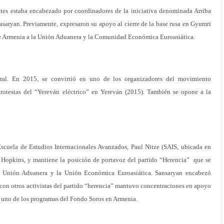
ntes estaba encabezado por coordinadores de la iniciativa denominada Arriba
aryan. Previamente, expresaron su apoyo al cierre de la base rusa en Gyumri
de Armenia a la Unión Aduanera y la Comunidad Económica Euroasiática.
eral. En 2015, se convirtió en uno de los organizadores del movimiento
rotestas del “Yereván eléctrico” en Yereván (2015). También se opone a la
scuela de Estudios Internacionales Avanzados, Paul Nitze (SAIS, ubicada en
Hopkins, y mantiene la posición de portavoz del partido “Herencia” que se
 Unión Aduanera y la Unión Económica Euroasiática. Sansaryan encabezó
o con otros activistas del partido “herencia” mantuvo concentraciones en apoyo
 uno de los programas del Fondo Soros en Armenia.