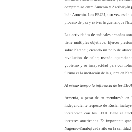
compromiso entre Armenia y Azerbaiyán pa
lado Armenio. Los EEUU, a su vez, están u
proceso de paz y avivar la guerra, que Nat
Las actividades de radicales armados son 
tiene múltiples objetivos: Ejercer presi
sobre Karabaj; creando un polo de atracc
revolución de color; usando operaciones
gobierno y su incapacidad para controlar 
último es la incitación de la guerra en Kar
Al mismo tiempo la influencia de los EEU
Armenia, a pesar de su membresía en
independiente respecto de Rusia, incluy
interacción con los EEUU tiene el efect
intereses americanos. Es importante que
Nagorno-Karabaj cada año en la cantidad 