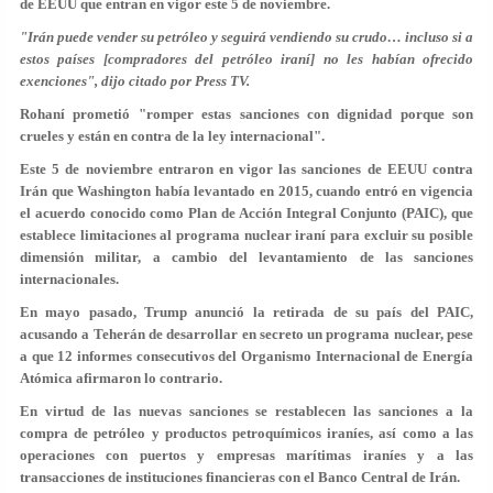
de EEUU que entran en vigor este 5 de noviembre.
"Irán puede vender su petróleo y seguirá vendiendo su crudo… incluso si a
estos países [compradores del petróleo iraní] no les habían ofrecido
exenciones", dijo citado por Press TV.
Rohaní prometió "romper estas sanciones con dignidad porque son
crueles y están en contra de la ley internacional".
Este 5 de noviembre entraron en vigor las sanciones de EEUU contra
Irán que Washington había levantado en 2015, cuando entró en vigencia
el acuerdo conocido como Plan de Acción Integral Conjunto (PAIC), que
establece limitaciones al programa nuclear iraní para excluir su posible
dimensión militar, a cambio del levantamiento de las sanciones
internacionales.
En mayo pasado, Trump anunció
la retirada
de su país del PAIC,
acusando a Teherán de desarrollar en secreto un programa nuclear, pese
a que 12 informes consecutivos del Organismo Internacional de Energía
Atómica afirmaron lo contrario.
En virtud de las nuevas sanciones se restablecen las sanciones a la
compra de petróleo y productos petroquímicos iraníes, así como a las
operaciones con puertos y empresas marítimas iraníes y a las
transacciones de instituciones financieras con el Banco Central de Irán.