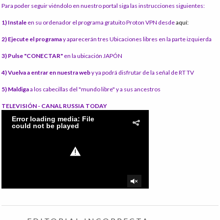
Para poder seguir viéndolo en nuestro portal siga las instrucciones siguientes:
1) Instale
en su ordenador el programa gratuito Proton VPN desde
aquí:
2) Ejecute el programa
y aparecerán tres Ubicaciones libres en la parte izquierda
3) Pulse "CONECTAR"
en la ubicación JAPÓN
4) Vuelva a entrar en nuestra web
y ya podrá disfrutar de la señal de RT TV
5) Maldiga
a los cabecillas del "mundo libre" y a sus ancestros
TELEVISIÓN - CANAL RUSSIA TODAY