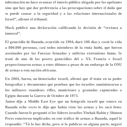
información no hace avanzar el interés público alegado por los apelantes
sino que hay que dar preferencia a las preocupaciones sobre el daño que
se puede causar a la seguridad y a las relaciones internacionales de
Israel”, afirmó el tribunal.
Mack publicó una declaración calificando la decisión de “errónea a
inmoral”.
El genocidio de Ruanda, ocurrido en 1994, duró 100 días y costó la vida
a 800.000 personas, casi todos miembros de la etnia huthi, que fueron
asesinados por las Fuerzas Armadas y milicias extremistas hutus. Se
trató de uno de los peores genocidios del s. XX. Francia e Israel
proporcionaron armas a estos últimos a pesar de un embargo de la ONU
de armas a esta nación africana.
En 2004, Auron, un historiador israelí, afirmó que él tenía en su poder
fotografías y documentos que prueban que los israelíes suministraron a
los militares ruandeses rifles, municiones y granadas capturadas a
Egipto durante la Guerra de Octubre de 1973.
Auton dijo a Middle East Eye que un fotógrafo israelí que estuvo en
Ruanda ocho veces le dijo que había visto las armas y les sacó fotos.
Cuando Auron le preguntó si los líderes israelíes Yitzhak Rabin y Shimon
Peres estuvieron implicados en este tráfico de armas a Ruanda, aquel le
respondió: “Tú lo has dicho, pero si lo publicas en alguna parte, negaré