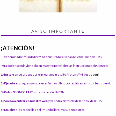
AVISO IMPORTANTE
¡ATENCIÓN!
El denominado "mundo libre" ha censurado la señal del canal ruso de TV RT.
Para poder seguir viéndolo en nuestro portal siga las instrucciones siguientes:
1) Instale
en su ordenador el programa gratuito Proton VPN desde
aquí:
2) Ejecute el programa
y aparecerán tres Ubicaciones libres en la parte izquierda
3) Pulse "CONECTAR"
en la ubicación JAPÓN
4) Vuelva a entrar en nuestra web
y ya podrá disfrutar de la señal de RT TV
5) Maldiga
a los cabecillas del "mundo libre" y a sus ancestros