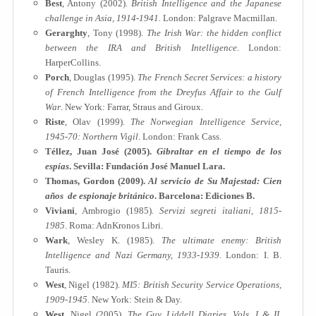
Best
, Antony (2002).
British Intelligence and the Japanese
challenge in Asia, 1914-1941
.
London: Palgrave Macmillan.
Gerarghty
, Tony (1998).
The Irish War: the hidden conflict
between the IRA and British Intelligence
. London:
HarperCollins.
Porch
, Douglas (1995).
The French Secret Services: a history
of French Intelligence from the Dreyfus Affair to the Gulf
War
. New York: Farrar, Straus and Giroux.
Riste
, Olav (1999).
The Norwegian Intelligence Service,
1945-70: Northern Vigil
. London: Frank Cass.
Téllez
, Juan José (2005).
Gibraltar en el tiempo de los
espías
. Sevilla: Fundación José Manuel Lara.
Thomas
, Gordon (2009).
Al servicio de Su Majestad: Cien
años de espionaje británico
. Barcelona: Ediciones B.
Viviani
, Ambrogio (1985).
Servizi segreti italiani, 1815-
1985
. Roma: AdnKronos Libri.
Wark
, Wesley K. (1985).
The ultimate enemy: British
Intelligence and Nazi Germany, 1933-1939
. London: I. B.
Tauris.
West
, Nigel (1982).
MI5: British Security Service Operations,
1909-1945
. New York: Stein & Day.
West
, Nigel (2005).
The Guy Liddell Diaries, Vols. I & II
.