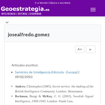
Ir a Versión Clásica o escritorio
Toggle 
josealfredo.gomez
A+
a-
Artículos escritos:
Servicios de Inteligencia (Historia - Europa)
|
09/02/2010
Andrew
, Christopher (1985).
Secret service: the making of the
British Intelligence Community
. London: Heinemann.
Beckman
, Bengt &
McKay
, C. G. (2003).
Swedish Signal
Intelligence, 1900-1945.
London: Frank Cass.