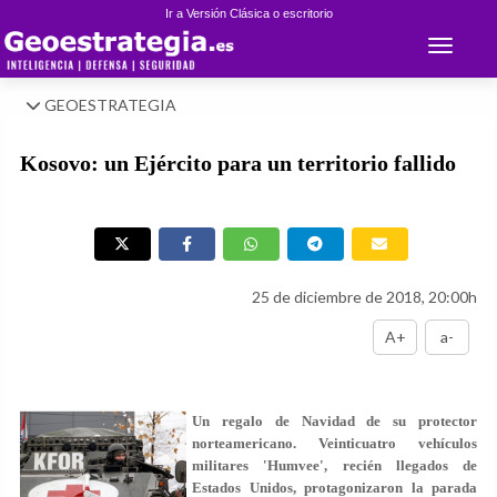
Ir a Versión Clásica o escritorio
Toggle 
GEOESTRATEGIA
Kosovo: un Ejército para un territorio fallido
25 de diciembre de 2018, 20:00h
A+
a-
Un regalo de Navidad de su protector
norteamericano. Veinticuatro vehículos
militares 'Humvee', recién llegados de
Estados Unidos, protagonizaron la parada