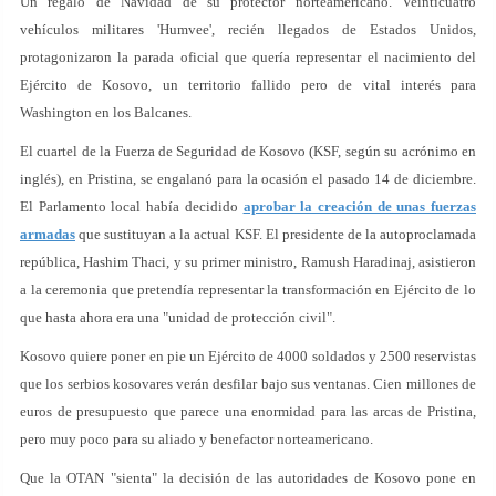
Un regalo de Navidad de su protector norteamericano. Veinticuatro
vehículos militares 'Humvee', recién llegados de Estados Unidos,
protagonizaron la parada oficial que quería representar el nacimiento del
Ejército de Kosovo, un territorio fallido pero de vital interés para
Washington en los Balcanes.
El cuartel de la Fuerza de Seguridad de Kosovo (KSF, según su acrónimo en
inglés), en Pristina, se engalanó para la ocasión el pasado 14 de diciembre.
El Parlamento local había decidido
aprobar la creación de unas fuerzas
armadas
que sustituyan a la actual KSF. El presidente de la autoproclamada
república, Hashim Thaci, y su primer ministro, Ramush Haradinaj, asistieron
a la ceremonia que pretendía representar la transformación en Ejército de lo
que hasta ahora era una "unidad de protección civil".
Kosovo quiere poner en pie un Ejército de 4000 soldados y 2500 reservistas
que los serbios kosovares verán desfilar bajo sus ventanas. Cien millones de
euros de presupuesto que parece una enormidad para las arcas de Pristina,
pero muy poco para su aliado y benefactor norteamericano.
Que la OTAN "sienta" la decisión de las autoridades de Kosovo pone en