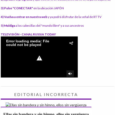
3) Pulse "CONECTAR"
en la ubicación JAPÓN
4) Vuelva a entrar en nuestra web
y ya podrá disfrutar de la señal de RT TV
5) Maldiga
a los cabecillas del "mundo libre" y a sus ancestros
TELEVISIÓN - CANAL RUSSIA TODAY
EDITORIAL INCORRECTA
Ellas sin bandera y sin himno, ellos sin vergüenza