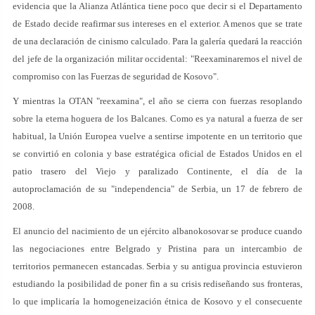
evidencia que la Alianza Atlántica tiene poco que decir si el Departamento
de Estado decide reafirmar sus intereses en el exterior. A menos que se trate
de una declaración de cinismo calculado. Para la galería quedará la reacción
del jefe de la organización militar occidental: "Reexaminaremos el nivel de
compromiso con las Fuerzas de seguridad de Kosovo".
Y mientras la OTAN "reexamina", el año se cierra con fuerzas resoplando
sobre la eterna hoguera de los Balcanes. Como es ya natural a fuerza de ser
habitual, la Unión Europea vuelve a sentirse impotente en un territorio que
se convirtió en colonia y base estratégica oficial de Estados Unidos en el
patio trasero del Viejo y paralizado Continente, el día de la
autoproclamación de su "independencia" de Serbia, un 17 de febrero de
2008.
El anuncio del nacimiento de un ejército albanokosovar se produce cuando
las negociaciones entre Belgrado y Pristina para un intercambio de
territorios permanecen estancadas. Serbia y su antigua provincia estuvieron
estudiando la posibilidad de poner fin a su crisis rediseñando sus fronteras,
lo que implicaría la homogeneización étnica de Kosovo y el consecuente