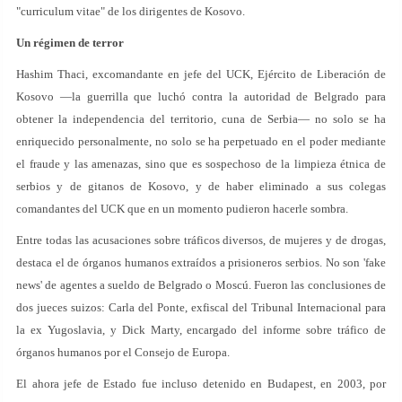
"curriculum vitae" de los dirigentes de Kosovo.
Un régimen de terror
Hashim Thaci, excomandante en jefe del UCK, Ejército de Liberación de
Kosovo —la guerrilla que luchó contra la autoridad de Belgrado para
obtener la independencia del territorio, cuna de Serbia— no solo se ha
enriquecido personalmente, no solo se ha perpetuado en el poder mediante
el fraude y las amenazas, sino que es sospechoso de la limpieza étnica de
serbios y de gitanos de Kosovo, y de haber eliminado a sus colegas
comandantes del UCK que en un momento pudieron hacerle sombra.
Entre todas las acusaciones sobre tráficos diversos, de mujeres y de drogas,
destaca el de órganos humanos extraídos a prisioneros serbios. No son 'fake
news' de agentes a sueldo de Belgrado o Moscú. Fueron las conclusiones de
dos jueces suizos: Carla del Ponte, exfiscal del Tribunal Internacional para
la ex Yugoslavia, y Dick Marty, encargado del informe sobre tráfico de
órganos humanos por el Consejo de Europa.
El ahora jefe de Estado fue incluso detenido en Budapest, en 2003, por