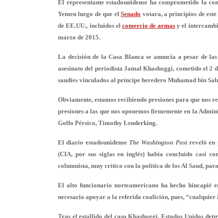
El representante estadounidense ha comprometido la con
Yemen luego de que el
Senado
votara, a principios de est
de EE.UU., incluidos el
comercio de armas
y el intercambi
marzo de 2015.
La decisión de la Casa Blanca se anuncia a pesar de las 
asesinato del periodista Jamal Khashoggi, cometido el 2 d
saudíes vinculados al príncipe heredero Muhamad bin Sa
Obviamente, estamos recibiendo presiones para que nos ret
presiones a las que nos oponemos firmemente en la Admini
Golfo Pérsico, Timothy Lenderking.
El diario estadounidense
The Washington Post
reveló en 
(CIA, por sus siglas en inglés) había concluido casi c
columnista, muy crítico con la política de los Al Saud, para
El alto funcionario norteamericano ha hecho hincapié e
necesario apoyar a la referida coalición, pues, “cualquie
Tras el estallido del caso Khashoggi, Estados Unidos detu