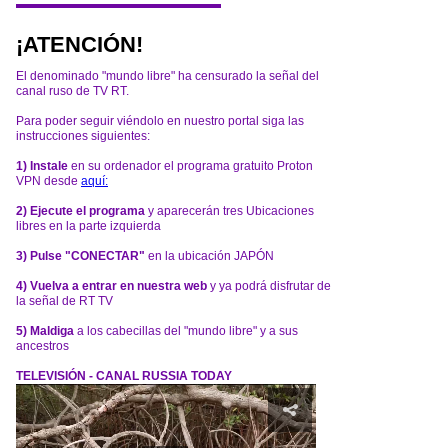
¡ATENCIÓN!
El denominado "mundo libre" ha censurado la señal del
canal ruso de TV RT.
Para poder seguir viéndolo en nuestro portal siga las
instrucciones siguientes:
1) Instale
en su ordenador el programa gratuito Proton
VPN desde
aquí:
2) Ejecute el programa
y aparecerán tres Ubicaciones
libres en la parte izquierda
3) Pulse "CONECTAR"
en la ubicación JAPÓN
4) Vuelva a entrar en nuestra web
y ya podrá disfrutar de
la señal de RT TV
5) Maldiga
a los cabecillas del "mundo libre" y a sus
ancestros
TELEVISIÓN - CANAL RUSSIA TODAY