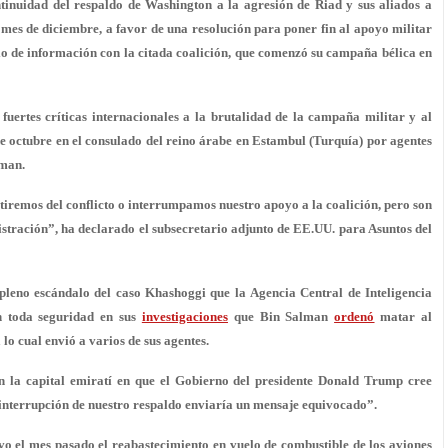
tinuidad del respaldo de Washington a la agresión de Riad y sus aliados a
e mes de diciembre, a favor de una resolución para poner fin al apoyo militar
o de información con la citada coalición, que comenzó su campaña bélica en
fuertes críticas internacionales a la brutalidad de la campaña militar y al
e octubre en el consulado del reino árabe en Estambul (Turquía) por agentes
lman.
iremos del conflicto o interrumpamos nuestro apoyo a la coalición, pero son
stración”, ha declarado el subsecretario adjunto de EE.UU. para Asuntos del
pleno escándalo del caso Khashoggi que la Agencia Central de Inteligencia
on toda seguridad en sus
investigaciones
que Bin Salman
ordenó
matar al
 lo cual envió a varios de sus agentes.
n la capital emiratí en que el Gobierno del presidente Donald Trump cree
r interrupción de nuestro respaldo enviaría un mensaje equivocado”.
vo el mes pasado el reabastecimiento en vuelo de combustible de los aviones