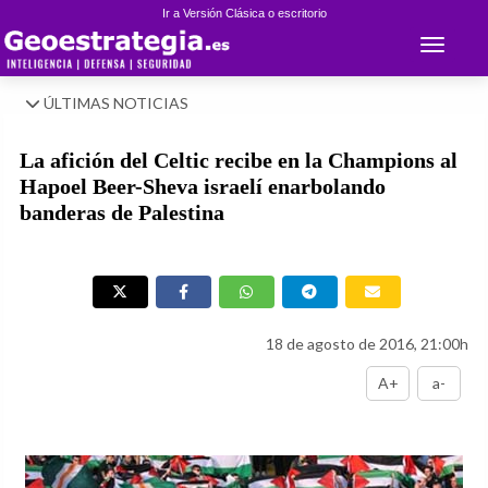
Ir a Versión Clásica o escritorio
Toggle 
ÚLTIMAS NOTICIAS
La afición del Celtic recibe en la Champions al
Hapoel Beer-Sheva israelí enarbolando
banderas de Palestina
18 de agosto de 2016, 21:00h
A+
a-