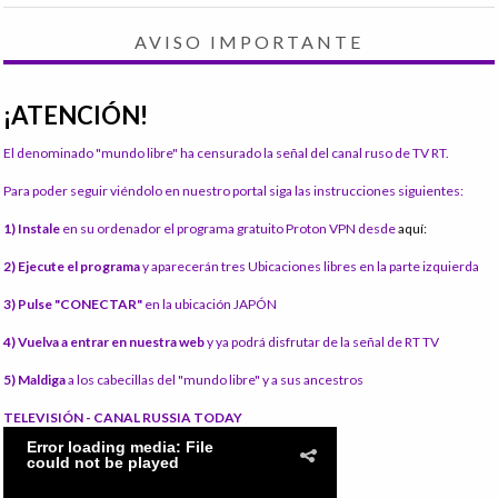
AVISO IMPORTANTE
¡ATENCIÓN!
El denominado "mundo libre" ha censurado la señal del canal ruso de TV RT.
Para poder seguir viéndolo en nuestro portal siga las instrucciones siguientes:
1) Instale
en su ordenador el programa gratuito Proton VPN desde
aquí:
2) Ejecute el programa
y aparecerán tres Ubicaciones libres en la parte izquierda
3) Pulse "CONECTAR"
en la ubicación JAPÓN
4) Vuelva a entrar en nuestra web
y ya podrá disfrutar de la señal de RT TV
5) Maldiga
a los cabecillas del "mundo libre" y a sus ancestros
TELEVISIÓN - CANAL RUSSIA TODAY