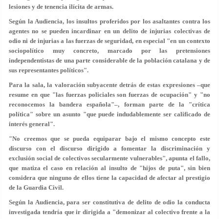
lesiones y de tenencia ilícita de armas.
Según la Audiencia, los insultos proferidos por los asaltantes contra los
agentes no se pueden
incardinar en un delito de injurias colectivas de
odio ni de injurias a las fuerzas de seguridad
, en especial "en un contexto
sociopolítico muy concreto, marcado por las pretensiones
independentistas de una parte considerable de la población catalana y de
sus representantes políticos".
Para la sala, la valoración subyacente detrás de estas expresiones –que
resume en que "las fuerzas policiales son fuerzas de ocupación" y "no
reconocemos la bandera española"–, forman parte de la "crítica
política" sobre un asunto "que puede indudablemente ser calificado de
interés general".
"
No creemos que se pueda equiparar bajo el mismo concepto este
discurso con el discurso dirigido a fomentar la discriminación y
exclusión social de colectivos secularmente vulnerables
", apunta el fallo,
que matiza el caso en relación al insulto de "hijos de puta", sin bien
considera que ninguno de ellos tiene la capacidad de afectar al prestigio
de la Guardia Civil.
Según la Audiencia, para ser constitutiva de delito de odio la conducta
investigada tendría que ir dirigida a "demonizar al colectivo frente a la