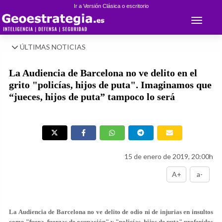
Ir a Versión Clásica o escritorio
Toggle 
ÚLTIMAS NOTICIAS
La Audiencia de Barcelona no ve delito en el
grito "policías, hijos de puta". Imaginamos que
“jueces, hijos de puta” tampoco lo será
15 de enero de 2019, 20:00h
A+
a-
La Audiencia de Barcelona no ve delito de odio ni de injurias en insultos
como "fuera, fuerzas de ocupación" y "policías, hijos de puta" proferidos