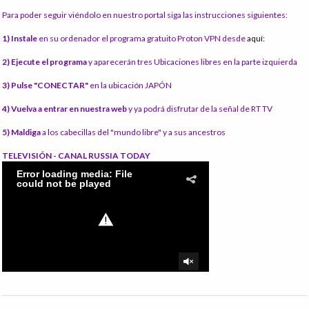
Para poder seguir viéndolo en nuestro portal siga las instrucciones siguientes:
1) Instale
en su ordenador el programa gratuito Proton VPN desde
aquí:
2) Ejecute el programa
y aparecerán tres Ubicaciones libres en la parte izquierda
3) Pulse "CONECTAR"
en la ubicación JAPÓN
4) Vuelva a entrar en nuestra web
y ya podrá disfrutar de la señal de RT TV
5) Maldiga
a los cabecillas del "mundo libre" y a sus ancestros
TELEVISIÓN - CANAL RUSSIA TODAY