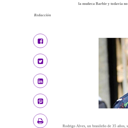
la muñeca Barbie y todavía no 
Redacción
Rodrigo Alves, un brasileño de 35 años, 