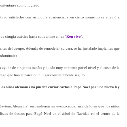
contentarse con lo logrado.
stuvo satisfecho con su propia apariencia, y en cierto momento se atrevió a
de cirugía estética hasta convertirse en un
'
Ken vivo
'
.
artes del cuerpo. Además de 'remodelar' su cara, se ha instalado implantes que
abdominales.
 ayuda de cirujanos iraníes y quedo muy contento por el nivel y el coste de la
agregó que Irán le pareció un lugar completamente seguro.
os niños alemanes no pueden enviar cartas a Papá Noel por una nueva ley
Baviera, Alemania) suspendieron un evento anual navideño en que los niños
 listas de deseos para
Papá Noel
en el árbol de Navidad en el centro de la