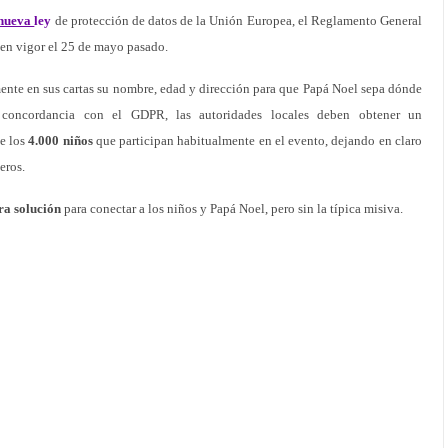
nueva
ley
de protección de datos de la Unión Europea, el Reglamento General
 en vigor el 25 de mayo pasado.
mente en sus cartas su nombre, edad y dirección para que Papá Noel sepa dónde
n concordancia con el GDPR, las autoridades locales deben obtener un
de los
4.000 niños
que participan habitualmente en el evento, dejando en claro
eros.
ra solución
para conectar a los niños y Papá Noel, pero sin la típica misiva.