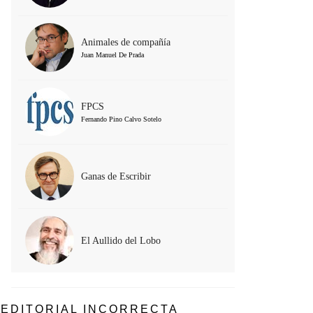
Animales de compañía
Juan Manuel De Prada
FPCS
Fernando Pino Calvo Sotelo
Ganas de Escribir
El Aullido del Lobo
EDITORIAL INCORRECTA