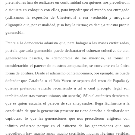
pretensiones han de realizarse en conformidad con quienes nos precedieron,
o siquiera en coloquio con ellos, para impedir que el mundo sea entregado
(utilizamos la expresión de Chesterton) a esa «reducida y arrogante
oligarquía que, por casualidad, pisa hoy la tierra»; es decir, a nuestra propia
generación.
Frente a la democracia adanista que, para halagar a las masas cretinizadas,
postula que cada generación puede desbaratar el esfuerzo colectivo de cien
generaciones pasadas, la «democracia de los muertos», al tomar en
consideración el parecer de nuestros antepasados, se convierte en la única
forma de cordura. Desde el adanismo contemporáneo, por ejemplo, se puede
defender que Cataluña o el País Vasco se separen del resto de España (y
quienes pretenden evitarlo recurriendo a tal o cual precepto legal son
también adanistas rousseaunianos, sin saberlo). Sólo el auténtico demócrata,
que es quien escucha el parecer de sus antepasados, llega fácilmente a la
conclusión de que la generación presente no tiene derecho a derribar de un
capirotazo lo que las generaciones que nos precedieron erigieron con
infinito esfuerzo: porque en el esfuerzo de las generaciones que nos
precedieron hay mucho amor, mucho sacrificio, muchas lágrimas vertidas,