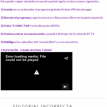
Para poder seguir viéndolo en nuestro portal siga las instrucciones siguientes:
1) Instale
en su ordenador el programa gratuito Proton VPN desde
aquí:
2) Ejecute el programa
y aparecerán tres Ubicaciones libres en la parte izquierda
3) Pulse "CONECTAR"
en la ubicación JAPÓN
4) Vuelva a entrar en nuestra web
y ya podrá disfrutar de la señal de RT TV
5) Maldiga
a los cabecillas del "mundo libre" y a sus ancestros
TELEVISIÓN - CANAL RUSSIA TODAY
EDITORIAL INCORRECTA