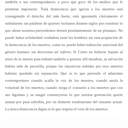
también a sus contemporáneos, a poco que goce de los medios que le
permitan imponerse. Toda democracia que ignora a los muertos está
consagrando el derecho del más fuerte, está ignorando cínicamente el
sufrimiento sin palabras de quienes lucharon durante siglos por construir lo
que ahora nosotros pretendemos derruir petulantemente de un plumazo. No
puede haber solidaridad verdadera entre los hombres sin esta aceptación de
la democracia de los muertos, como no puede haber redención universal del
género humano sin
descensus ad inferos
. Si Cristo no hubiese bajado al
reino de la muerte para redimir también a quienes allí moraban, su salvación
habría sido de pacotilla, porque las injusticias sufridas por esos muertos
habrían quedado sin reparación. Que es lo que pretende el adanismo
contemporáneo cuando acalla la voz de los muertos, cuando anula la
voluntad de los muertos, cuando niega el consuelo a los muertos que con
sus lágrimas y su sangre construyeron lo que nuestra generación quiere
arrasar por pura soberbia, por un demente totalitarismo del instante actual.
La única democracia digna es la que respeta el voto de los muertos.