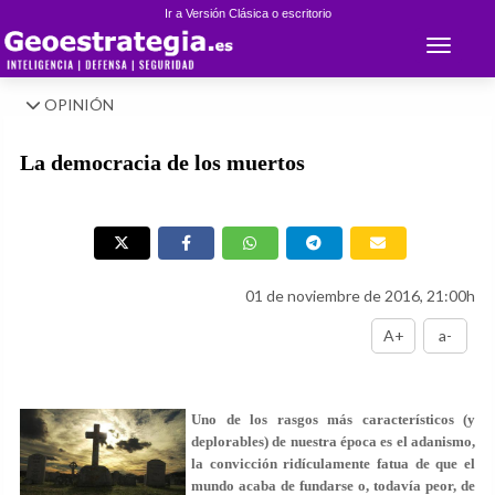
Ir a Versión Clásica o escritorio
Toggle 
OPINIÓN
La democracia de los muertos
01 de noviembre de 2016, 21:00h
A+
a-
Uno de los rasgos más característicos (y
deplorables) de nuestra época es el adanismo,
la convicción ridículamente fatua de que el
mundo acaba de fundarse o, todavía peor, de