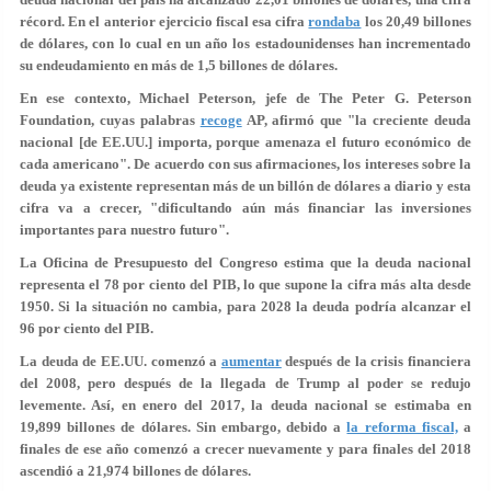
récord. En el anterior ejercicio fiscal esa cifra
rondaba
los 20,49 billones
de dólares, con lo cual en un año los estadounidenses han incrementado
su endeudamiento en más de 1,5 billones de dólares.
En ese contexto, Michael Peterson, jefe de The Peter G. Peterson
Foundation, cuyas palabras
recoge
AP, afirmó que "la creciente deuda
nacional [de EE.UU.] importa, porque
amenaza el futuro económico
de
cada americano". De acuerdo con sus afirmaciones, los intereses sobre la
deuda ya existente representan más de un billón de dólares a diario y esta
cifra va a crecer, "dificultando aún más financiar las inversiones
importantes para nuestro futuro".
La Oficina de Presupuesto del Congreso estima que la deuda nacional
representa el 78 por ciento del PIB, lo que supone
la cifra más alta desde
1950
. Si la situación no cambia, para 2028 la deuda podría alcanzar el
96 por ciento del PIB.
La deuda de EE.UU. comenzó a
aumentar
después de la crisis financiera
del 2008, pero después de la llegada de Trump al poder se redujo
levemente. Así, en enero del 2017, la deuda nacional se estimaba en
19,899 billones de dólares
. Sin embargo, debido a
la reforma fiscal,
a
finales de ese año comenzó a crecer nuevamente y para finales del 2018
ascendió a 21,974 billones de dólares.