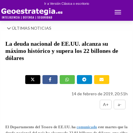
Ir a Versión Clásica o escritorio
Toggle 
ÚLTIMAS NOTICIAS
La deuda nacional de EE.UU. alcanza su
máximo histórico y supera los 22 billones de
dólares
14 de febrero de 2019, 20:51h
A+
a-
El Departamento del Tesoro de EE.UU. ha
comunicado
este martes que la
deuda nacional del país ha alcanzado
22,01 billones de dólares
, una cifra