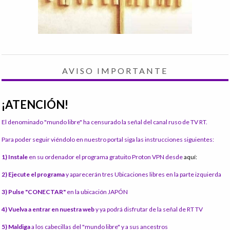
AVISO IMPORTANTE
¡ATENCIÓN!
El denominado "mundo libre" ha censurado la señal del canal ruso de TV RT.
Para poder seguir viéndolo en nuestro portal siga las instrucciones siguientes:
1) Instale
en su ordenador el programa gratuito Proton VPN desde
aquí:
2) Ejecute el programa
y aparecerán tres Ubicaciones libres en la parte izquierda
3) Pulse "CONECTAR"
en la ubicación JAPÓN
4) Vuelva a entrar en nuestra web
y ya podrá disfrutar de la señal de RT TV
5) Maldiga
a los cabecillas del "mundo libre" y a sus ancestros