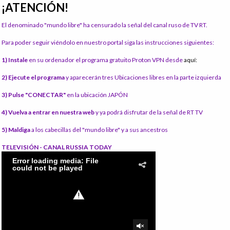
¡ATENCIÓN!
El denominado "mundo libre" ha censurado la señal del canal ruso de TV RT.
Para poder seguir viéndolo en nuestro portal siga las instrucciones siguientes:
1) Instale
en su ordenador el programa gratuito Proton VPN desde
aquí:
2) Ejecute el programa
y aparecerán tres Ubicaciones libres en la parte izquierda
3) Pulse "CONECTAR"
en la ubicación JAPÓN
4) Vuelva a entrar en nuestra web
y ya podrá disfrutar de la señal de RT TV
5) Maldiga
a los cabecillas del "mundo libre" y a sus ancestros
TELEVISIÓN - CANAL RUSSIA TODAY