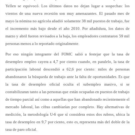
Yellen se equivocó. Los últimos datos no dejan lugar a sospechas: los
vientos de una nueva recesión son muy amenazantes. El pasado mes de
mayo la nómina no agrícola añadió solamente 38 mil puestos de trabajo, fue
el incremento más bajo desde el año 2010. Por añadidura, los datos de
marzo y abril fueron revisados a la baja, los empleadores contrataron 59 mil
personas menos a lo reportado originalmente.
Por eso ningún integrante del FOMC salió a festejar que la tasa de
desempleo empleo cayera a 4,7 por ciento cuando, en paralelo, la tasa de
participación laboral descendió a 62,6 por ciento: miles de personas
abandonaron la búsqueda de trabajo ante la falta de oportunidades. Es que
la tasa de desempleo oficial oculta el subempleo masivo, si se
contabilizaran tanto a las personas que están ocupadas en puestos de trabajo
de tiempo parcial así como a aquellas que han abandonado recientemente el
mercado laboral, las cifras cambiarían por completo. Hay alternativas de
medición, la metodología U-6 que sí considera estos dos rubros, ubica la
tasa de desempleo en 9,7 por ciento, esto es, representa más del doble de la
tasa de paro oficial.