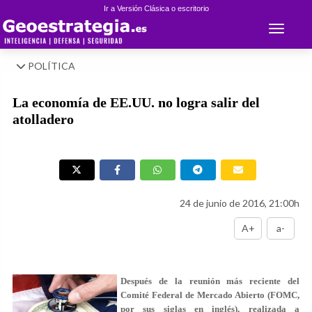
Ir a Versión Clásica o escritorio
Toggle 
POLÍTICA
La economía de EE.UU. no logra salir del
atolladero
24 de junio de 2016, 21:00h
A+
a-
Después de la reunión más reciente del
Comité Federal de Mercado Abierto (FOMC,
por sus siglas en inglés), realizada a