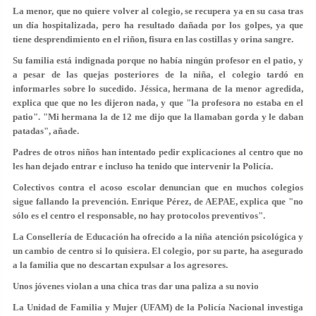
La menor, que no quiere volver al colegio, se recupera ya en su casa tras
un día hospitalizada, pero ha resultado dañada por los golpes, ya que
tiene
desprendimiento en el riñon, fisura en las costillas y orina sangre
.
Su familia está indignada porque no había ningún profesor en el patio, y
a pesar de las quejas posteriores de la niña, el colegio tardó en
informarles sobre lo sucedido. Jéssica, hermana de la menor agredida,
explica que que no les dijeron nada, y que
"la profesora no estaba en el
patio"
. "Mi hermana la de 12 me dijo que la llamaban gorda y le daban
patadas", añade.
Padres de otros niños han intentado pedir explicaciones al centro que
no
les han dejado
entrar e incluso ha tenido que intervenir la Policía.
Colectivos contra el acoso escolar denuncian que en muchos colegios
sigue fallando la prevención. Enrique Pérez, de AEPAE, explica que "no
sólo es el centro el responsable,
no hay protocolos preventivos
".
La Consellería de Educación ha ofrecido a la niña atención psicológica y
un cambio de centro si lo quisiera. El colegio, por su parte, ha asegurado
a la familia que
no descartan expulsar a los agresores
.
Unos jóvenes violan a una chica tras dar una paliza a su novio
La Unidad de Familia y Mujer (UFAM) de la Policía Nacional investiga