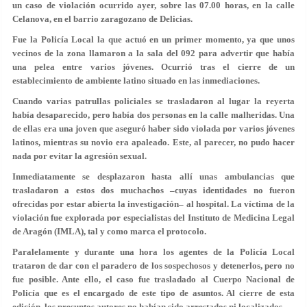
un caso de violación ocurrido ayer, sobre las 07.00 horas, en la calle
Celanova, en el barrio zaragozano de Delicias.
Fue la Policía Local la que actuó en un primer momento, ya que unos
vecinos de la zona llamaron a la sala del 092 para advertir que había
una pelea entre varios jóvenes. Ocurrió tras el cierre de un
establecimiento de ambiente latino situado en las inmediaciones.
Cuando varias patrullas policiales se trasladaron al lugar la reyerta
había desaparecido, pero había dos personas en la calle malheridas. Una
de ellas era una joven que aseguró haber sido violada por varios jóvenes
latinos, mientras su novio era apaleado. Este, al parecer, no pudo hacer
nada por evitar la agresión sexual.
Inmediatamente se desplazaron hasta allí unas ambulancias que
trasladaron a estos dos muchachos –cuyas identidades no fueron
ofrecidas por estar abierta la investigación– al hospital. La víctima de la
violación fue explorada por especialistas del Instituto de Medicina Legal
de Aragón (IMLA), tal y como marca el protocolo.
Paralelamente y durante una hora los agentes de la Policía Local
trataron de dar con el paradero de los sospechosos y detenerlos, pero no
fue posible. Ante ello, el caso fue trasladado al Cuerpo Nacional de
Policía que es el encargado de este tipo de asuntos. Al cierre de esta
edición, los presuntos autores no habían sido arrestados ni localizados.