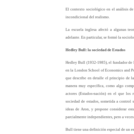
El contexto sociológico en el análisis de
incondicional del realismo.
La escuela inglesa afectó a algunas teor
adelante. En particular, se formó la sociol
Hedley Bull: la sociedad de Estados
Hedley Bull (1932-1985), el fundador de la
en la London School of Economics and Polit
que describe en detalle el principio de l
manera muy específica, como algo compl
actores (Estados-nación) en el que los r
sociedad de estados, sometida a control s
ideas de Aron, y propone considerar est
parcialmente independientes, pero a veces 
Bull tiene una definición especial de un e