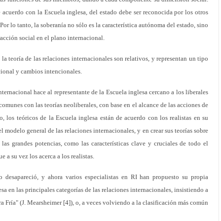
e acuerdo con la Escuela inglesa, del estado debe ser reconocida por los otros
or lo tanto, la soberanía no sólo es la característica autónoma del estado, sino
acción social en el plano internacional.
 la teoría de las relaciones internacionales son relativos, y representan un tipo
cional y cambios intencionales.
nternacional hace al representante de la Escuela inglesa cercano a los liberales
 comunes con las teorías neoliberales, con base en el alcance de las acciones de
, los teóricos de la Escuela inglesa están de acuerdo con los realistas en su
l modelo general de las relaciones internacionales, y en crear sus teorías sobre
las grandes potencias, como las características clave y cruciales de todo el
e a su vez los acerca a los realistas.
no desapareció, y ahora varios especialistas en RI han propuesto su propia
esa en las principales categorías de las relaciones internacionales, insistiendo a
ra Fría" (J. Mearsheimer [4]), o, a veces volviendo a la clasificación más común