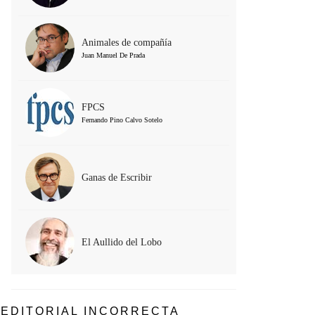
Animales de compañía
Juan Manuel De Prada
FPCS
Fernando Pino Calvo Sotelo
Ganas de Escribir
El Aullido del Lobo
EDITORIAL INCORRECTA