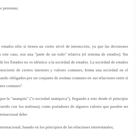
de personas;
stados sólo si tienen un cierto nivel de interacción, ya que las decisiones
este caso, son una "parte de un todo" relativa (el sistema de estados). Sin
de los Estados no es idéntico a la sociedad de estados. La sociedad de estados
nsciente de ciertos intereses y valores comunes, forma una sociedad en el
tando obligados por un conjunto de normas comunes en sus relaciones entre sí
ones comunes".
or la "anarquía" ("o sociedad anárquica"), llegando a esto desde el principio
acuerdo con los realistas), como portadores de algunos valores que pueden ser
nternacional debe:
ternacional, basado en los principios de las relaciones interestatales;