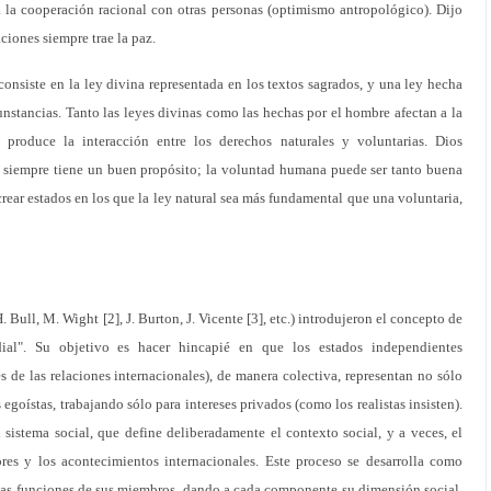
 la cooperación racional con otras personas (optimismo antropológico). Dijo
aciones siempre trae la paz.
consiste en la ley divina representada en los textos sagrados, y una ley hecha
unstancias. Tanto las leyes divinas como las hechas por el hombre afectan a la
produce la interacción entre los derechos naturales y voluntarias. Dios
 y siempre tiene un buen propósito; la voluntad humana puede ser tanto buena
rear estados en los que la ley natural sea más fundamental que una voluntaria,
. Bull, M. Wight [2], J. Burton, J. Vicente [3], etc.) introdujeron el concepto de
al". Su objetivo es hacer hincapié en que los estados independientes
s de las relaciones internacionales), de manera colectiva, representan no sólo
oístas, trabajando sólo para intereses privados (como los realistas insisten).
sistema social, que define deliberadamente el contexto social, y a veces, el
res y los acontecimientos internacionales. Este proceso se desarrolla como
 las funciones de sus miembros, dando a cada componente su dimensión social.