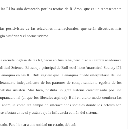
 las RI ha sido destacado por las teorías de R. Aron, que es un representante
ías positivistas de las relaciones internacionales, que serán discutidas más
ogía histórica y el normativismo.
 escuela inglesa de las RI, nació en Australia, pero hizo su carrera académica
ical Science. El trabajo principal de Bull es el libro Anarchical Society [5],
a anarquía en las RI. Bull sugiere que la anarquía puede interpretarse de una
etamente independiente de los patrones de comportamiento egoísta de los
ealistas insisten. Más bien, postula un gran sistema caracterizado por una
upranacional (al que los liberales aspiran). Bull en cierto modo continua las
a anarquía como un campo de interacciones sociales donde los actores son
se afectan entre sí y están bajo la influencia común del sistema.
stado. Para llamar a una unidad un estado, deberá: