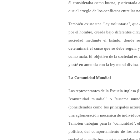
él consideraba como buena, y orientada a
que el arreglo de los conflictos entre las n
También existe una "ley voluntaria", que 
por el hombre, creada bajo diferentes circ
sociedad mediante el Estado, donde se 
determinará el curso que se debe seguir,
como mala. El objetivo de la sociedad es c
y esté en armonía con la ley moral divina.
La Comunidad Mundial
Los representantes de la Escuela inglesa (H
"comunidad mundial" o "sistema mundi
(considerados como los principales actore
una aglomeración mecánica de individuos eg
También trabajan para la "comunidad", el 
político, del comportamiento de los acto
sociedad que distingue estatus sociales y