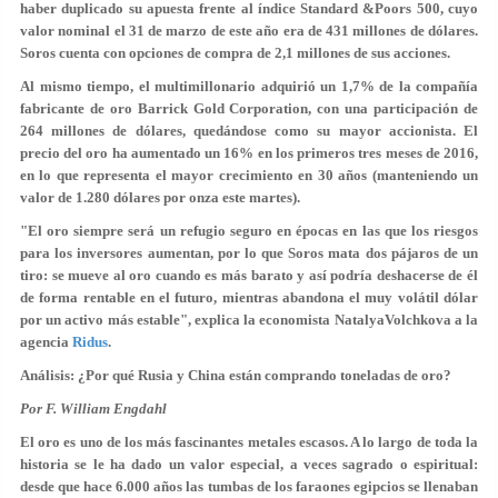
haber duplicado su apuesta frente al índice Standard &Poors 500, cuyo
valor nominal el 31 de marzo de este año era de 431 millones de dólares.
Soros cuenta con opciones de compra de 2,1 millones de sus acciones.
Al mismo tiempo, el multimillonario adquirió un 1,7% de la compañía
fabricante de oro Barrick Gold Corporation, con una participación de
264 millones de dólares, quedándose como su mayor accionista. El
precio del oro ha aumentado un 16% en los primeros tres meses de 2016,
en lo que representa el mayor crecimiento en 30 años (manteniendo un
valor de 1.280 dólares por onza este martes).
"El oro siempre será un refugio seguro en épocas en las que los riesgos
para los inversores aumentan, por lo que Soros mata dos pájaros de un
tiro: se mueve al oro cuando es más barato y así podría deshacerse de él
de forma rentable en el futuro, mientras abandona el muy volátil dólar
por un activo más estable", explica la economista NatalyaVolchkova a la
agencia
Ridus
.
Análisis: ¿Por qué Rusia y China están comprando toneladas de oro?
Por F. William Engdahl
El oro es uno de los más fascinantes metales escasos. A lo largo de toda la
historia se le ha dado un valor especial, a veces sagrado o espiritual:
desde que hace 6.000 años las tumbas de los faraones egipcios se llenaban