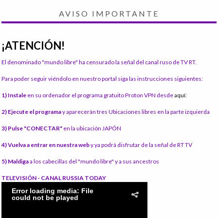
AVISO IMPORTANTE
¡ATENCIÓN!
El denominado "mundo libre" ha censurado la señal del canal ruso de TV RT.
Para poder seguir viéndolo en nuestro portal siga las instrucciones siguientes:
1) Instale
en su ordenador el programa gratuito Proton VPN desde
aquí:
2) Ejecute el programa
y aparecerán tres Ubicaciones libres en la parte izquierda
3) Pulse "CONECTAR"
en la ubicación JAPÓN
4) Vuelva a entrar en nuestra web
y ya podrá disfrutar de la señal de RT TV
5) Maldiga
a los cabecillas del "mundo libre" y a sus ancestros
TELEVISIÓN - CANAL RUSSIA TODAY