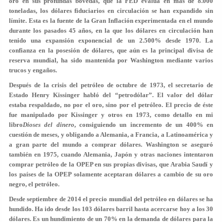
oro en sus profundas bóvedas, que la FED evalúa en más de 8.000
toneladas, los dólares fiduciarios en circulación se han expandido sin
límite. Esta es la fuente de la Gran Inflación experimentada en el mundo
durante los pasados 45 años, en la que los dólares en circulación han
tenido una expansión exponencial de un 2.500% desde 1970. La
confianza en la posesión de dólares, que aún es la principal divisa de
reserva mundial, ha sido mantenida por Washington mediante varios
trucos y engaños.
Después de la crisis del petróleo de octubre de 1973, el secretario de
Estado Henry Kissinger habló del “petrodólar”. El valor del dólar
estaba respaldado, no por el oro, sino por el petróleo. El precio de éste
fue manipulado por Kissinger y otros en 1973, como detallo en mi
libro
Dioses del dinero
, consiguiendo un incremento de un 400% en
cuestión de meses, y obligando a Alemania, a Francia, a Latinoamérica y
a gran parte del mundo a comprar dólares. Washington se aseguró
también en 1975, cuando Alemania, Japón y otras naciones intentaron
comprar petróleo de la OPEP en sus propias divisas, que Arabia Saudí y
los países de la OPEP solamente aceptaran dólares a cambio de su oro
negro, el petróleo.
Desde septiembre de 2014 el precio mundial del petróleo en dólares se ha
hundido. Ha ido desde los 103 dólares barril hasta acercarse hoy a los 30
dólares. Es un hundimiento de un 70% en la demanda de dólares para la