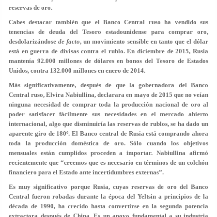
reservas de oro.
Cabes destacar también que el Banco Central ruso ha vendido sus
tenencias de deuda del Tesoro estadounidense para comprar oro,
desdolarizándose
de facto
, un movimiento sensible en tanto que el dólar
está en guerra de divisas contra el rublo. En diciembre de 2015, Rusia
mantenía 92.000 millones de dólares en bonos del Tesoro de Estados
Unidos, contra 132.000 millones en enero de 2014.
Más significativamente, después de que la gobernadora del Banco
Central ruso, Elvira Nabiullina, declarara en mayo de 2015 que no veían
ninguna necesidad de comprar toda la producción nacional de oro al
poder satisfacer fácilmente sus necesidades en el mercado abierto
internacional, algo que disminuiría las reservas de rublos, se ha dado un
aparente giro de 180º. El Banco central de Rusia está comprando ahora
toda la producción doméstica de oro. Sólo cuando los objetivos
mensuales están cumplidos proceden a importar. Nabiullina afirmó
recientemente que “creemos que es necesario en términos de un colchón
financiero para el Estado ante incertidumbres externas”.
Es muy significativo porque Rusia, cuyas reservas de oro del Banco
Central fueron robadas durante la época del Yeltsin a principios de la
década de 1990, ha crecido hasta convertirse en la segunda potencia
extractora después de China. Es un apoyo fundamental a su industria