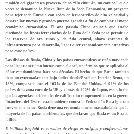
también del gigantesco proyecto chino “Un cinturón, un camino” que a
veces se denomina la Nueva Ruta de la Seda Económica, un proyecto
para tejer toda Eurasia con redes de ferrocarriles de alta velocidad y
desarrollar nuevos y grandes puertos grandes a fin de cambiar el mapa
económica euroasiático. El año pasado China anunció que estaba
diseñando las líneas ferroviarias de la Ruta de la Seda para permitir a
las reservas de oro rusas y de Asia central, ahora carentes de
infraestructura para desarrollo, llegar a ser económicamente atractivas
para estos países.
Las divisas de Rusia, China y los países euroasiáticos se están moviendo
para llegar a ser “tan buenas como el oro”, un término que se aplicaba al
dólar estadounidense hace seis décadas. El hecho de que Rusia también
tiene un extremadamente bajo índice deuda/Producto Interior Bruto, un
18%, comparado con el 103% de los Estados Unidos, el 94% de los
países de la zona euro de la UE, y el más de 200% de Japón, es un hecho
que las agencias occidentales de calificación comprometidas en la guerra
financiera del Tesoro estadounidense contra la Federación Rusa ignoran
convenientemente. Rusia tiene una economía mucho más saludable que la
mayoría de los países occidentales, que declaran que Rusia es un Estado
fallido.
F. William Engdahl es consultor de riesgo estratégico y conferenciante,