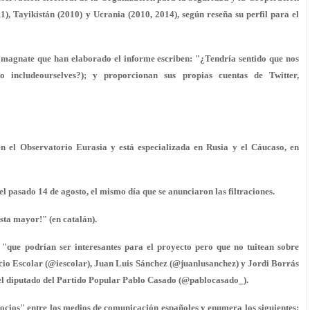
), Tayikistán (2010) y Ucrania (2010, 2014), según reseña su perfil para el
el magnate que han elaborado el informe escriben: "¿Tendría sentido que nos
 includeourselves?); y proporcionan sus propias cuentas de Twitter,
 en el Observatorio Eurasia y está especializada en Rusia y el Cáucaso, en
el pasado 14 de agosto, el mismo día que se anunciaron las filtraciones.
sta mayor!" (en catalán).
as "que podrían ser interesantes para el proyecto pero que no tuitean sobre
gnacio Escolar (@iescolar), Juan Luis Sánchez (@juanlusanchez) y Jordi Borrás
el diputado del Partido Popular Pablo Casado (@pablocasado_).
s socios" entre los medios de comunicación españoles y enumera los siguientes: