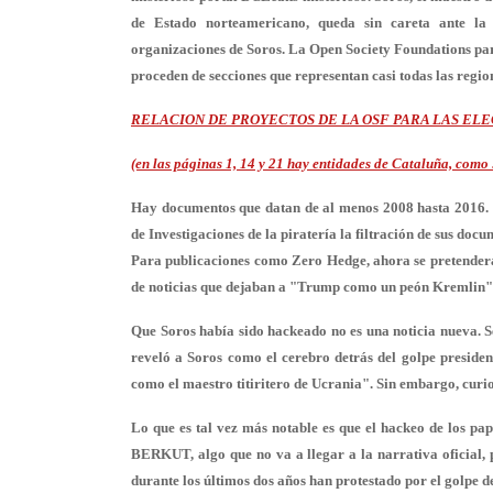
de Estado norteamericano, queda sin careta ante la
organizaciones de Soros. La Open Society Foundations par
proceden de secciones que representan casi todas las regio
RELACION DE PROYECTOS DE LA OSF PARA LAS ELE
(en las páginas 1, 14 y 21 hay entidades de Cataluña, com
Hay documentos que datan de al menos 2008 hasta 2016. E
de Investigaciones de la piratería la filtración de
Para publicaciones como Zero Hedge, ahora se pretenderá 
de noticias que dejaban a "Trump como un peón Kremlin"
Que Soros había sido hackeado no es una noticia nueva. S
reveló a Soros como el cerebro detrás del golpe preside
como el maestro titiritero de Ucrania". Sin embargo, curi
Lo que es tal vez más notable es que el hackeo de los pa
BERKUT, algo que no va a llegar a la narrativa oficial, 
durante los últimos dos años han protestado por el golpe d