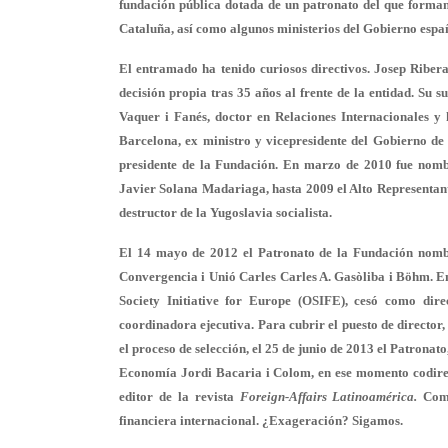
fundación pública dotada de un patronato del que forman p
Cataluña, así como algunos ministerios del Gobierno espa
El entramado ha tenido curiosos directivos. Josep Riber
decisión propia tras 35 años al frente de la entidad. Su s
Vaquer i Fanés
, doctor en Relaciones Internacionales y 
Barcelona, ex ministro y vicepresidente del Gobierno de E
presidente de la Fundación. En marzo de 2010 fue nombr
Javier Solana
Madariaga
, hasta 2009 el Alto Represent
destructor de la Yugoslavia socialista.
El 14 mayo de 2012 el Patronato de la Fundación nomb
Convergencia i Unió Carles Carles A. Gasòliba i Böhm
. 
Society Initiative for Europe (OSIFE), cesó como dire
coordinadora ejecutiva. Para cubrir el puesto de directo
el proceso de selección, el 25 de junio de 2013 el Patronat
Economía
Jordi Bacaria i Colom
, en ese momento codire
editor de la revista
Foreign-Affairs Latinoamérica.
Como
financiera internacional. ¿Exageración? Sigamos.