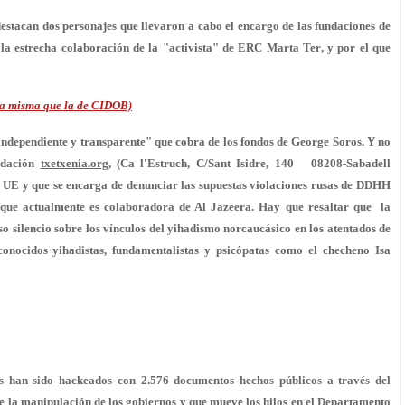
destacan dos personajes que llevaron a cabo el encargo de las fundaciones de
 la estrecha colaboración de la "activista" de ERC
Marta Ter
, y por el que
la misma que la de CIDOB)
independiente y transparente" que cobra de los fondos de George Soros. Y no
ndación
txetxenia.org
, (Ca l'Estruch, C/Sant Isidre, 140 08208-Sabadell
a UE y que se encarga de denunciar las supuestas violaciones rusas de DDHH
r que actualmente es colaboradora de Al Jazeera. Hay que resaltar que la
 silencio sobre los vínculos del yihadismo norcaucásico en los atentados de
onocidos yihadistas, fundamentalistas y psicópatas como el checheno Isa
s han sido hackeados con 2.576 documentos hechos públicos a través del
e la manipulación de los gobiernos y que mueve los hilos en el Departamento