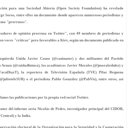
ión para una Sociedad Abierta (Open Society Foundation) ha revelado
ge Soros, entre ellos un documento donde aparecen numerosos periodistas y
como "prorrusos".
readores de opinión prorrusa en Twitter", con 49 nombres de periodistas y
con voces "críticas" pero favorables a Kiev, según un documento publicado en
zquierda Unida Javier Couso (@caninator) y dos militantes del Partido
 Arnau (@cuidadfutura), los académicos Javier Morales (@jmoraleshdez) y
FacuDiazT), la reportera de Televisión Española (TVE) Pilar Requena
@julioteleSUR) o el periodista Pablo González (@PabVis), entre otros, así
lunes las publicaciones por la propia red social Twitter.
tor del informe sería Nicolás de Pedro, investigador principal del CIDOB,
Central) y la India.
servación electoral de la Organización para la Seguridad y la Cooperación