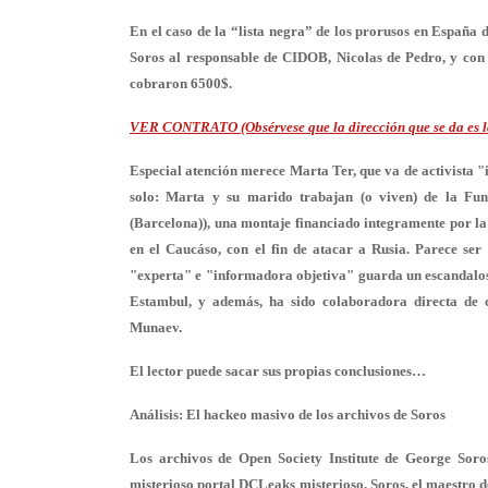
En el caso de la “lista negra” de los prorusos en España 
Soros al responsable de CIDOB,
Nicolas de Pedro
, y con
cobraron 6500$.
VER CONTRATO (Obsérvese que la dirección que se da es 
Especial atención merece Marta Ter, que va de activista "
solo: Marta y su marido trabajan (o viven) de la Fu
(Barcelona)), una montaje financiado integramente por l
en el Caucáso, con el fin de atacar a Rusia. Parece se
"experta" e "informadora objetiva" guarda un escandaloso
Estambul, y además, ha sido colaboradora directa de c
Munaev.
El lector puede sacar sus propias conclusiones…
Análisis: El hackeo masivo de los archivos de Soros
Los archivos de Open Society Institute de George Soro
misterioso portal DCLeaks misterioso. Soros, el maestro d