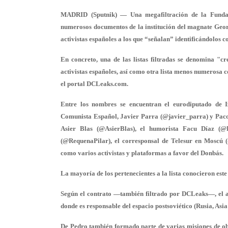
MADRID (Sputnik) — Una megafiltración de la Fundac
numerosos documentos de la institución del magnate Geor
activistas españoles a los que “señalan” identificándolos 
En concreto, una de las listas filtradas se denomina "c
activistas españoles, así como otra lista menos numerosa 
el portal DCLeaks.com.
Entre los nombres se encuentran el eurodiputado de I
Comunista Español, Javier Parra (@javier_parra) y Paco
Asier Blas (@AsierBlas), el humorista Facu Díaz (@
(@RequenaPilar), el corresponsal de Telesur en Moscú (
como varios activistas y plataformas a favor del Donbás.
La mayoría de los pertenecientes a la lista conocieron este 
Según el contrato —también filtrado por DCLeaks—, el au
donde es responsable del espacio postsoviético (Rusia, Asia 
De Pedro también formado parte de varias misiones de ob