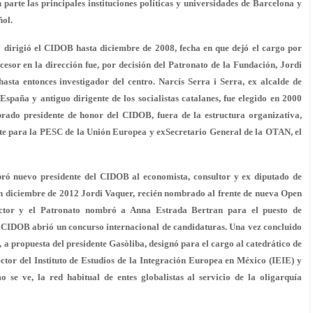
arte las principales instituciones políticas y universidades de Barcelona y
ñol.
a dirigió el CIDOB hasta diciembre de 2008, fecha en que dejó el cargo por
ucesor en la dirección fue, por decisión del Patronato de la Fundación,
Jordi
hasta entonces investigador del centro.
Narcís Serra i Serra
, ex alcalde de
spaña y antiguo dirigente de los socialistas catalanes, fue elegido en 2000
ado presidente de honor del CIDOB, fuera de la estructura organizativa,
ante para la PESC de la Unión Europea y
exSecretario General de la OTAN
, el
ró nuevo presidente del CIDOB al economista, consultor y ex
diputado de
En diciembre de 2012
Jordi Vaquer, recién nombrado al frente de nueva Open
ctor
y el Patronato nombró a Anna Estrada Bertran para el puesto de
r, CIDOB abrió un concurso internacional de candidaturas. Una vez concluido
o, a propuesta del presidente Gasòliba, designó para el cargo al catedrático de
ctor del Instituto de Estudios de la Integración Europea en México (IEIE) y
 se ve, la red habitual de entes globalistas al servicio de la oligarquía