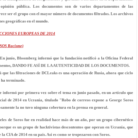
 opinión pública. Los documentos son de varios departamentos de las
ece ser el grupo con el mayor número de documentos filtrados. Los archivos
nes geográficas en el mundo.
CCIONES EUROPEAS DE 2014
o SOS Racisme)
n junio, Bloomberg informó que la fundación notificó a la Oficina Federal
 sus documentos, DANDO FE ASÍ DE LA AUTENTICIDAD DE LOS DOCUMENTOS.
que las filtraciones de DCLeaks es una operación de Rusia, ahora que ciclo
 ha terminado.
e informó por primera vez sobre el tema en junio pasado, en un artículo que
ncial de 2014 en Ucrania, titulado "Robo de correos expone a George Soros
osamente la no tuvo ninguna cobertura en la prensa en general.
peles de Soros fue en realidad hace más de un año, por un grupo cibernético
porque es un grupo de hacktivistas descontentos que operan en Ucrania, que
e la CIA de 2014 en su país. Así es como se tropezaron con Soros.