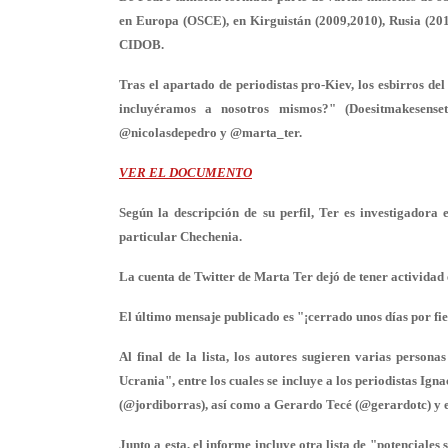
en Europa (OSCE), en Kirguistán (2009,2010), Rusia (2011
CIDOB.
Tras el apartado de periodistas pro-Kiev, los esbirros d
incluyéramos a nosotros mismos?" (Doesitmakesenseto
@nicolasdepedro y @marta_ter.
VER EL DOCUMENTO
Según la descripción de su perfil, Ter es investigadora
particular Chechenia.
La cuenta de Twitter de Marta Ter dejó de tener actividad 
El último mensaje publicado es "¡cerrado unos días por fie
Al final de la lista, los autores sugieren varias person
Ucrania", entre los cuales se incluye a los periodistas I
(@jordiborras), así como a Gerardo Tecé (@gerardotc) y 
Junto a esta, el informe incluye otra lista de "potenciale