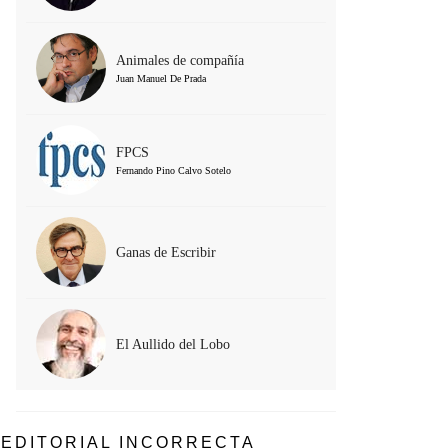
Animales de compañía
Juan Manuel De Prada
FPCS
Fernando Pino Calvo Sotelo
Ganas de Escribir
El Aullido del Lobo
EDITORIAL INCORRECTA