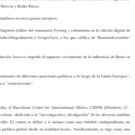
la Directa y Radio Klara.
imilares en otros países europeos.
Augstein (editor del semanario Freitag y columnista en la edición digital de
 SahraWagenknecht y GregorGysi, a los que califica de 'Russlandversteher'
ndación Soros es impedir el supuesto crecimiento de la influencia de Rusia en
tizantes de diferentes posiciones políticas a lo largo de la Unión Europea",
sca "contrarrestar".
dia, el
Barcelona Centre for International Affairs
,
CIDOB
, (Elisabets, 12 -
celona, dedicado a la “investigación y divulgación” de los diversos ámbitos
rrollo. El centro se define a sí mismo como una entidad «independiente, no
ón política global desde su realidad local». Jurídicamente, se rige como una