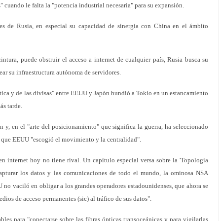
" cuando le falta la "potencia industrial necesaria" para su expansión.
es de Rusia, en especial su capacidad de sinergia con China en el ámbito
tura, puede obstruir el acceso a internet de cualquier país, Rusia busca su
ar su infraestructura autónoma de servidores.
mática y de las divisas" entre EEUU y Japón hundió a Tokio en un estancamiento
ás tarde.
n y, en el "arte del posicionamiento" que significa la guerra, ha seleccionado
as que EEUU "escogió el movimiento y la centralidad".
n internet hoy no tiene rival. Un capítulo especial versa sobre la 'Topología
capturar los datos y las comunicaciones de todo el mundo, la ominosa NSA
no vaciló en obligar a los grandes operadores estadounidenses, que ahora se
dios de acceso permanentes (sic) al tráfico de sus datos".
es para "conectarse sobre las fibras ópticas transoceánicas y para vigilarlas