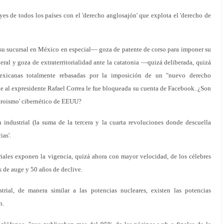
s de todos los países con el 'derecho anglosajón' que explota el 'derecho de
—su sucursal en México en especial— goza de patente de corso para imponer su
beral y goza de extraterritorialidad ante la catatonia —quizá deliberada, quizá
exicanas totalmente rebasadas por la imposición de un "nuevo derecho
ue al expresidente Rafael Correa le fue bloqueada su cuenta de Facebook. ¿Son
nroismo' cibernético de EEUU?
industrial (la suma de la tercera y la cuarta revoluciones donde descuella
ias'.
riales exponen la vigencia, quizá ahora con mayor velocidad, de los célebres
s de auge y 50 años de declive.
strial, de manera similar a las potencias nucleares, existen las potencias
n.