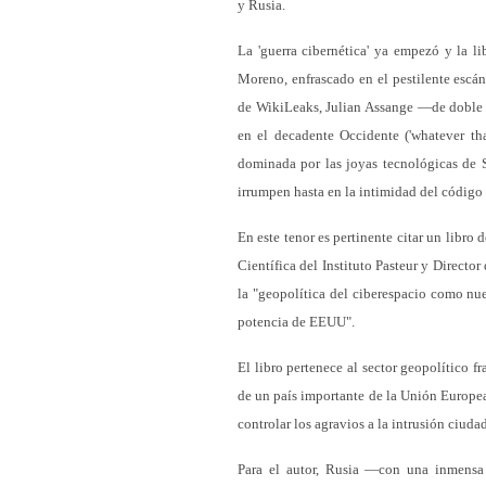
y Rusia.
La 'guerra cibernética' ya empezó y la 
Moreno, enfrascado en el pestilente escá
de WikiLeaks, Julian Assange —de doble 
en el decadente Occidente ('whatever tha
dominada por las joyas tecnológicas de 
irrumpen hasta en la intimidad del código
En este tenor es pertinente citar un libro
Científica del Instituto Pasteur y Direct
la "geopolítica del ciberespacio como nu
potencia de EEUU".
El libro pertenece al sector geopolítico
de un país importante de la Unión Europea
controlar los agravios a la intrusión ciuda
Para el autor, Rusia —con una inmensa t