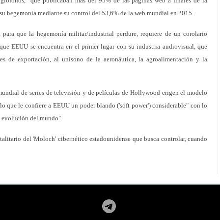
nglófonos, "que publicaban mas del 95% de las páginas web a finales de la
su hegemonía mediante su control del 53,6% de la web mundial en 2015.
, para que la hegemonía militar/industrial perdure, requiere de un corolario
l que EEUU se encuentra en el primer lugar con su industria audiovisual, que
res de exportación, al unísono de la aeronáutica, la agroalimentación y la
mundial de series de televisión y de películas de Hollywood erigen el modelo
o que le confiere a EEUU un poder blando ('soft power') considerable" con lo
a evolución del mundo".
otalitario del 'Moloch' cibernético estadounidense que busca controlar, cuando