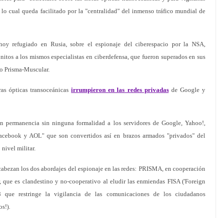
lo cual queda facilitado por la "centralidad" del inmenso tráfico mundial de
oy refugiado en Rusia, sobre el espionaje del ciberespacio por la NSA,
ónitos a los mismos especialistas en ciberdefensa, que fueron superados en sus
vo Prisma-Muscular.
ras ópticas transoceánicas
irrumpieron en las redes privadas
de Google y
en permanencia sin ninguna formalidad a los servidores de Google, Yahoo!,
acebook y AOL" que son convertidos así en brazos armados "privados" del
nivel militar.
bezan los dos abordajes del espionaje en las redes: PRISMA, en cooperación
que es clandestino y no-cooperativo al eludir las enmiendas FISA ('Foreign
08 que restringe la vigilancia de las comunicaciones de los ciudadanos
s!).