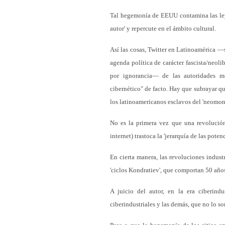
Tal hegemonía de EEUU contamina las leye
autor' y repercute en el ámbito cultural.
Así las cosas, Twitter en Latinoamérica 
agenda política de carácter fascista/neoli
por ignorancia— de las autoridades m
cibernético" de facto. Hay que subrayar q
los latinoamericanos esclavos del 'neomo
No es la primera vez que una revolución 
internet) trastoca la 'jerarquía de las potenc
En cierta manera, las revoluciones indust
'ciclos Kondratiev', que comportan 50 año
A juicio del autor, en la era ciberindu
ciberindustriales y las demás, que no lo so