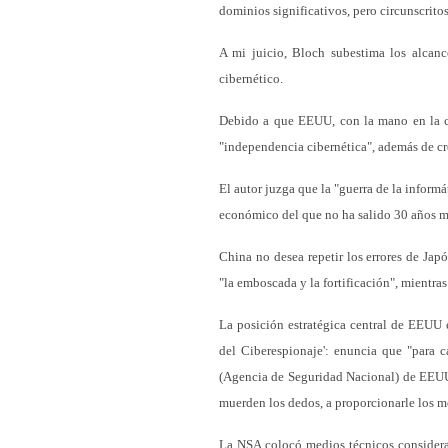
dominios significativos, pero circunscritos
A mi juicio, Bloch subestima los alcanc
cibernético.
Debido a que EEUU, con la mano en la cin
"independencia cibernética", además de cre
El autor juzga que la "guerra de la infor
económico del que no ha salido 30 años m
China no desea repetir los errores de Japó
"la emboscada y la fortificación", mientr
La posición estratégica central de EEUU e
del Ciberespionaje': enuncia que "para 
(Agencia de Seguridad Nacional) de EEUU 
muerden los dedos, a proporcionarle los me
La NSA colocó medios técnicos considerabl