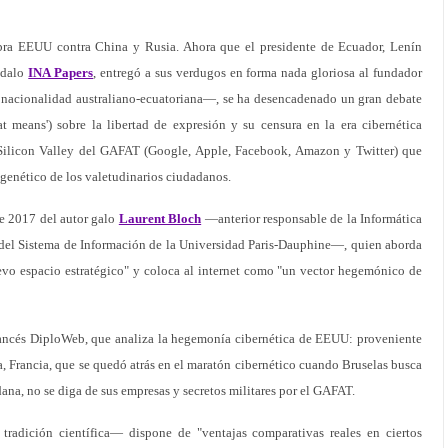
libra EEUU contra China y Rusia. Ahora que el presidente de Ecuador, Lenín
ndalo
INA Papers
, entregó a sus verdugos en forma nada gloriosa al fundador
nacionalidad australiano-ecuatoriana—, se ha desencadenado un gran debate
t means') sobre la libertad de expresión y su censura en la era cibernética
Silicon Valley del GAFAT (Google, Apple, Facebook, Amazon y Twitter) que
 genético de los valetudinarios ciudadanos.
 de 2017 del autor galo
Laurent Bloch
—anterior responsable de la Informática
or del Sistema de Información de la Universidad Paris-Dauphine—, quien aborda
evo espacio estratégico" y coloca al internet como "un vector hegemónico de
 francés DiploWeb, que analiza la hegemonía cibernética de EEUU: proveniente
, Francia, que se quedó atrás en el maratón cibernético cuando Bruselas busca
dana, no se diga de sus empresas y secretos militares por el GAFAT.
radición científica— dispone de "ventajas comparativas reales en ciertos