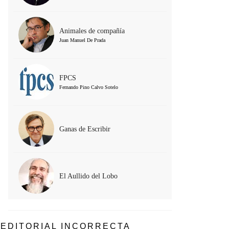
Animales de compañía
Juan Manuel De Prada
FPCS
Fernando Pino Calvo Sotelo
Ganas de Escribir
El Aullido del Lobo
EDITORIAL INCORRECTA