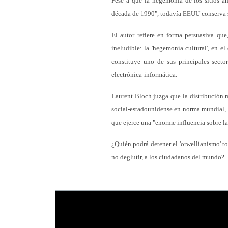
Pese a que la hegemonía de los sitios a
década de 1990", todavía EEUU conserva 
El autor refiere en forma persuasiva que
ineludible: la 'hegemonía cultural', en e
constituye uno de sus principales secto
electrónica-informática.
Laurent Bloch juzga que la distribución 
social-estadounidense en norma mundial, l
que ejerce una "enorme influencia sobre l
¿Quién podrá detener el 'orwellianismo' t
no deglutir, a los ciudadanos del mundo?