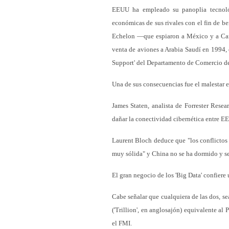
EEUU ha empleado su panoplia tecnológ
económicas de sus rivales con el fin de be
Echelon —que espiaron a México y a Can
venta de aviones a Arabia Saudí en 1994, 
Support' del Departamento de Comercio 
Una de sus consecuencias fue el malestar 
James Staten, analista de Forrester Resea
dañar la conectividad cibernética entre E
Laurent Bloch deduce que "los conflictos 
muy sólida" y China no se ha dormido y se p
El gran negocio de los 'Big Data' confiere
Cabe señalar que cualquiera de las dos, se
('Trillion', en anglosajón) equivalente a
el FMI.