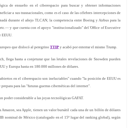
ica de ensueño en el ciberespacio para buscar y obtener informaciones
neficiar a sus trasnacionales, como es el caso de las célebres intercepciones de
adá durante el añejo TLCAN; la competencia entre Boeing y Airbus para la
etc.— y que cuenta con el apoyo "institucionalizado" del 'Office of Executive
de EEUU.
europeo que dislocó al peregrino
TTIP
y acabó por enterrar el mismo Trump.
rch, llega hasta a conjeturar que las letales revelaciones de Snowden pueden
EUU y Europa hasta en 180.000 millones de dólares.
abiertos en el ciberespacio son ineluctables" cuando "la posición de EEUU es
repara para las "futuras guerras cibernéticas del internet".
 un poder considerable a las joyas tecnológicas GAFAT.
a Amazon, sea Apple, tienen un valor bursátil cada una de un billón de dólares
l PIB nominal de México (catalogado en el 15º lugar del ranking global), según