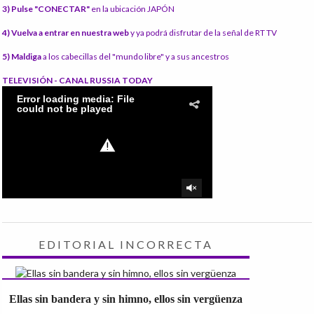
3) Pulse "CONECTAR"
en la ubicación JAPÓN
4) Vuelva a entrar en nuestra web
y ya podrá disfrutar de la señal de RT TV
5) Maldiga
a los cabecillas del "mundo libre" y a sus ancestros
TELEVISIÓN - CANAL RUSSIA TODAY
EDITORIAL INCORRECTA
Ellas sin bandera y sin himno, ellos sin vergüenza