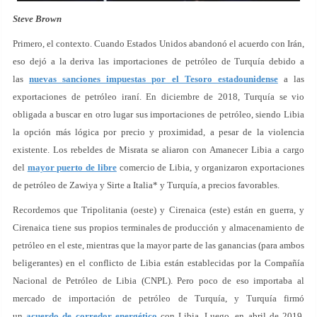
Steve Brown
Primero, el contexto. Cuando Estados Unidos abandonó el acuerdo con Irán,
eso dejó a la deriva las importaciones de petróleo de Turquía debido a
las
nuevas sanciones impuestas por el Tesoro estadounidense
a las
exportaciones de petróleo iraní. En diciembre de 2018, Turquía se vio
obligada a buscar en otro lugar sus importaciones de petróleo, siendo Libia
la opción más lógica por precio y proximidad, a pesar de la violencia
existente. Los rebeldes de Misrata se aliaron con Amanecer Libia a cargo
del
mayor puerto de libre
comercio de Libia, y organizaron exportaciones
de petróleo de Zawiya y Sirte a Italia* y Turquía, a precios favorables.
Recordemos que Tripolitania (oeste) y Cirenaica (este) están en guerra, y
Cirenaica tiene sus propios terminales de producción y almacenamiento de
petróleo en el este, mientras que la mayor parte de las ganancias (para ambos
beligerantes) en el conflicto de Libia están establecidas por la Compañía
Nacional de Petróleo de Libia (CNPL). Pero poco de eso importaba al
mercado de importación de petróleo de Turquía, y Turquía firmó
un
acuerdo de corredor energético
con Libia. Luego, en abril de 2019,