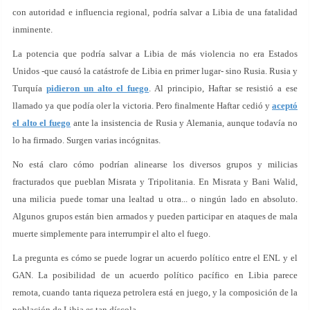
con autoridad e influencia regional, podría salvar a Libia de una fatalidad
inminente.
La potencia que podría salvar a Libia de más violencia no era Estados
Unidos -que causó la catástrofe de Libia en primer lugar- sino Rusia. Rusia y
Turquía
pidieron un alto el fuego
. Al principio, Haftar se resistió a ese
llamado ya que podía oler la victoria. Pero finalmente Haftar cedió y
aceptó
el alto el fuego
ante la insistencia de Rusia y Alemania, aunque todavía no
lo ha firmado. Surgen varias incógnitas.
No está claro cómo podrían alinearse los diversos grupos y milicias
fracturados que pueblan Misrata y Tripolitania. En Misrata y Bani Walid,
una milicia puede tomar una lealtad u otra... o ningún lado en absoluto.
Algunos grupos están bien armados y pueden participar en ataques de mala
muerte simplemente para interrumpir el alto el fuego.
La pregunta es cómo se puede lograr un acuerdo político entre el ENL y el
GAN. La posibilidad de un acuerdo político pacífico en Libia parece
remota, cuando tanta riqueza petrolera está en juego, y la composición de la
población de Libia es tan díscola.