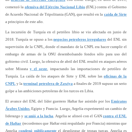
comenzó la
ofensiva del Ejército Nacional Libio
(ENL) contra el Gobierno
de Acuerdo Nacional de Tripolitania (GAN), que resultó en la
caída de Sirte
a principios de este año.
La incursión de Turquía en el petróleo libio se vio afectada en junio de
2018. Turquía se opuso a los
negocios petroleros irregulares
del ENL sin
supervisión de la CNPL, donde el mandato de la CNPL era hacer cumplir el
embargo de armas de la ONU desembolsando fondos sólo para uso del
gobierno civil. Luego, la ofensiva de abril del ENL resultó en ataques aéreos
sobre Misrata
y el oeste
, impactando las importaciones de petróleo de
Turquía. La caída de los ataques de Sirte y ENL sobre las
oficinas de la
CNPL
y la
terminal petrolera de Zawiya
a finales de 2019 supuso un serio
golpe a las ambiciones petroleras de los turcos en Libia.
El avance del ENL del líder guerrero Haftar fue asistido por los
Emiratos
Árabes Unidos
, Egipto y Francia. Luego, Argelia experimentó un cambio de
liderazgo y
se unió a la lucha
. Argelia se alineó con el GAN
contra el ENL
de Haftar
(recordemos que Haftar está respaldado por Francia) mientras que
Argelia
condenó públicamente
el despliegue de tropas turcas. Argelia es