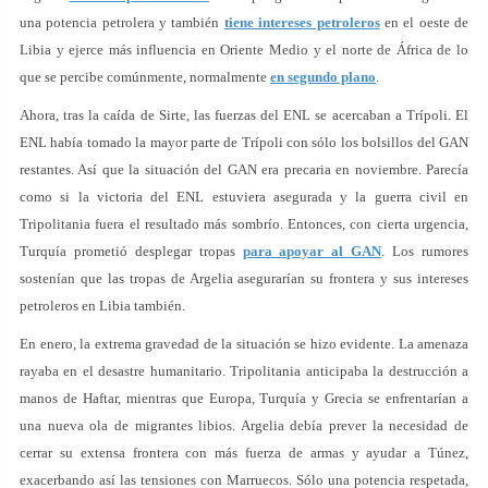
una potencia petrolera y también
tiene intereses petroleros
en el oeste de
Libia y ejerce más influencia en Oriente Medio y el norte de África de lo
que se percibe comúnmente, normalmente
en segundo plano
.
Ahora, tras la caída de Sirte, las fuerzas del ENL se acercaban a Trípoli. El
ENL había tomado la mayor parte de Trípoli con sólo los bolsillos del GAN
restantes. Así que la situación del GAN era precaria en noviembre. Parecía
como si la victoria del ENL estuviera asegurada y la guerra civil en
Tripolitania fuera el resultado más sombrío. Entonces, con cierta urgencia,
Turquía prometió desplegar tropas
para apoyar al GAN
. Los rumores
sostenían que las tropas de Argelia asegurarían su frontera y sus intereses
petroleros en Libia también.
En enero, la extrema gravedad de la situación se hizo evidente. La amenaza
rayaba en el desastre humanitario. Tripolitania anticipaba la destrucción a
manos de Haftar, mientras que Europa, Turquía y Grecia se enfrentarían a
una nueva ola de migrantes libios. Argelia debía prever la necesidad de
cerrar su extensa frontera con más fuerza de armas y ayudar a Túnez,
exacerbando así las tensiones con Marruecos. Sólo una potencia respetada,