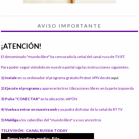
AVISO IMPORTANTE
¡ATENCIÓN!
El denominado "mundo libre" ha censurado la señal del canal ruso de TV RT.
Para poder seguir viéndolo en nuestro portal siga las instrucciones siguientes:
1) Instale
en su ordenador el programa gratuito Proton VPN desde
aquí:
2) Ejecute el programa
y aparecerán tres Ubicaciones libres en la parte izquierda
3) Pulse "CONECTAR"
en la ubicación JAPÓN
4) Vuelva a entrar en nuestra web
y ya podrá disfrutar de la señal de RT TV
5) Maldiga
a los cabecillas del "mundo libre" y a sus ancestros
TELEVISIÓN - CANAL RUSSIA TODAY