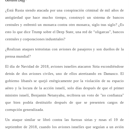
Gordon Duff*
¿Está Rusia siendo atacada por una conspiración criminal de mil años de
antigüedad que hace mucho tiempo, construyó un sistema de bancos
centrales y enfrentó un monarca contra otro monarca, siglo tras siglo? ¿Es
esto lo que dice Trump sobre el Deep State, una red de “oligarcas”, bancos
centrales y corporaciones industriales?
¿Realizan ataques terroristas con aviones de pasajeros y son dueños de la
prensa mundial?
El día de Navidad de 2018, aviones israelíes atacaron Siria escondiéndose
detrás de dos aviones civiles, uno de ellos aterrizando en Damasco. El
gobierno libanés se quejó enérgicamente por la violación de su espacio
aéreo y la locura de la acción israelí, solo días después de que el primer
ministro israelí, Benjamin Netanyahu, recibiera un voto de "no confianza"
que bien podría destituirlo después de que se presenten cargos de
corrupción generalizada.
Un ataque similar se libró contra las fuerzas sirias y rusas el 19 de
septiembre de 2018, cuando los aviones israelíes que seguían a un avión