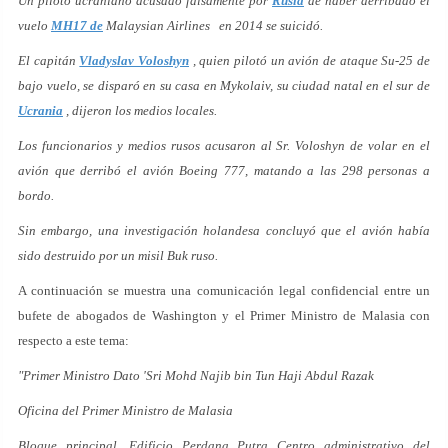
Un piloto ucraniano acusado falsamente por
Rusia
de haber derribado el
vuelo
MH17 de
Malaysian Airlines en 2014 se suicidó.
El capitán
Vladyslav Voloshyn
, quien pilotó un avión de ataque Su-25 de
bajo vuelo, se disparó en su casa en Mykolaiv, su ciudad natal en el sur de
Ucrania
, dijeron los medios locales.
Los funcionarios y medios rusos acusaron al Sr. Voloshyn de volar en el
avión que derribó el avión Boeing 777, matando a las 298 personas a
bordo.
Sin embargo, una investigación holandesa concluyó que el avión había
sido destruido por un misil Buk ruso.
A continuación se muestra una comunicación legal confidencial entre un
bufete de abogados de Washington y el Primer Ministro de Malasia con
respecto a este tema:
"Primer Ministro Dato 'Sri Mohd Najib bin Tun Haji Abdul Razak
Oficina del Primer Ministro de Malasia
Bloque principal, Edificio Perdana Putra Centro administrativo del