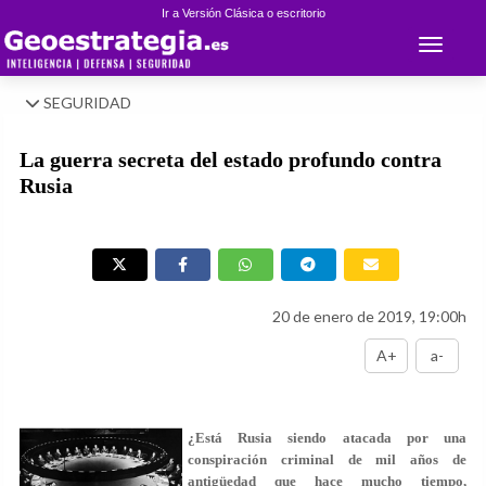
Ir a Versión Clásica o escritorio
Toggle 
SEGURIDAD
La guerra secreta del estado profundo contra
Rusia
20 de enero de 2019, 19:00h
A+
a-
¿Está Rusia siendo atacada por una
conspiración criminal de mil años de
antigüedad que hace mucho tiempo,