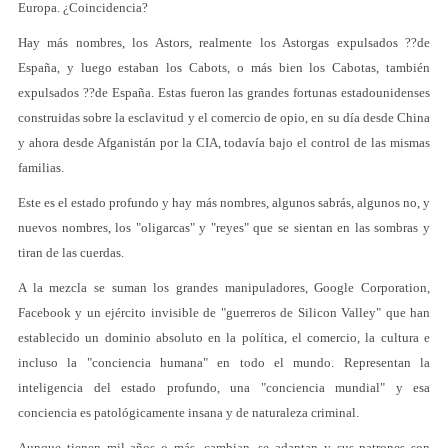
Europa. ¿Coincidencia?
Hay más nombres, los Astors, realmente los Astorgas expulsados ??de
España, y luego estaban los Cabots, o más bien los Cabotas, también
expulsados ??de España. Estas fueron las grandes fortunas estadounidenses
construidas sobre la esclavitud y el comercio de opio, en su día desde China
y ahora desde Afganistán por la CIA, todavía bajo el control de las mismas
familias.
Este es el estado profundo y hay más nombres, algunos sabrás, algunos no, y
nuevos nombres, los "oligarcas" y "reyes" que se sientan en las sombras y
tiran de las cuerdas.
A la mezcla se suman los grandes manipuladores, Google Corporation,
Facebook y un ejército invisible de "guerreros de Silicon Valley" que han
establecido un dominio absoluto en la política, el comercio, la cultura e
incluso la "conciencia humana" en todo el mundo. Representan la
inteligencia del estado profundo, una "conciencia mundial" y esa
conciencia es patológicamente insana y de naturaleza criminal.
Aunque tienen mil años o más, cambian, se adaptan y sus patrones son