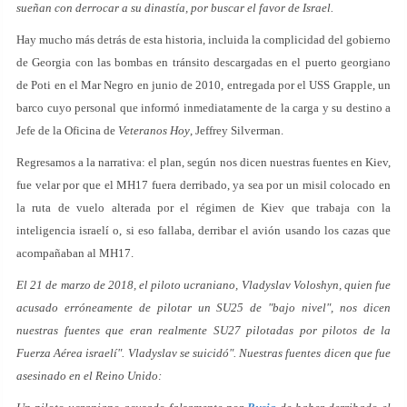
sueñan con derrocar a su dinastía, por buscar el favor de Israel.
Hay mucho más detrás de esta historia, incluida la complicidad del gobierno
de Georgia con las bombas en tránsito descargadas en el puerto georgiano
de Poti en el Mar Negro en junio de 2010, entregada por el USS Grapple, un
barco cuyo personal que informó inmediatamente de la carga y su destino a
Jefe de la Oficina de
Veteranos Hoy
, Jeffrey Silverman.
Regresamos a la narrativa: el plan, según nos dicen nuestras fuentes en Kiev,
fue velar por que el MH17 fuera derribado, ya sea por un misil colocado en
la ruta de vuelo alterada por el régimen de Kiev que trabaja con la
inteligencia israelí o, si eso fallaba, derribar el avión usando los cazas que
acompañaban al MH17.
El 21 de marzo de 2018, el piloto ucraniano, Vladyslav Voloshyn, quien fue
acusado erróneamente de pilotar un SU25 de "bajo nivel", nos dicen
nuestras fuentes que eran realmente SU27 pilotadas por pilotos de la
Fuerza Aérea israelí". Vladyslav se suicidó". Nuestras fuentes dicen que fue
asesinado en el Reino Unido: