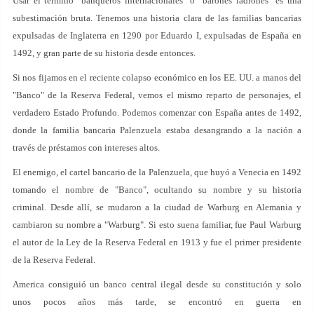
Usar el término "banqueros internacionales" o "barones ladrones" es una
subestimación bruta. Tenemos una historia clara de las familias bancarias
expulsadas de Inglaterra en 1290 por Eduardo I, expulsadas de España en
1492, y gran parte de su historia desde entonces.
Si nos fijamos en el reciente colapso económico en los EE. UU. a manos del
"Banco" de la Reserva Federal, vemos el mismo reparto de personajes, el
verdadero Estado Profundo. Podemos comenzar con España antes de 1492,
donde la familia bancaria Palenzuela estaba desangrando a la nación a
través de préstamos con intereses altos.
El enemigo, el cartel bancario de la Palenzuela, que huyó a Venecia en 1492
tomando el nombre de "Banco", ocultando su nombre y su historia
criminal. Desde allí, se mudaron a la ciudad de Warburg en Alemania y
cambiaron su nombre a "Warburg". Si esto suena familiar, fue Paul Warburg
el autor de la Ley de la Reserva Federal en 1913 y fue el primer presidente
de la Reserva Federal.
America consiguió un banco central ilegal desde su constitución y solo
unos pocos años más tarde, se encontró en guerra en