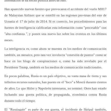
información se ha hecho pública antes de esto.
Han aparecido nuevas fuentes que provocaron el accidente del vuelo MH17
de Malaysian Airlines que se estrelló en las regiones pro-rusas del este de
Ucrania el 17 de julio de 2014. Si es correcto, los procedimientos para las
fuentes de inteligencia calificarían esta información como "procesable" con
"alta confianza ", y ponen una nueva luz sobre los eventos en los últimos
meses.
La inteligencia es, como ahora se muestra en los medios de comunicación
también, un mosaico, pero rara vez involucra "conexión de puntos" como se
hace en los blogs de conspiraciones o, como ha sido revelado por el
Presidente Trump, también en los medios de comunicación tradicionales.
En pocas palabras, Rusia es un país objetivo, su vasta masa de tierra y sus
infinitos recursos naturales, han puesto en el "foco" a Moscú durante cientos
de años. Lo que Hitler y Napoleón intentaron, no terminó. Otros han estado
luchando una guerra política, de propaganda, económica contra Rusia
durante todo el tiempo.
El “Russiagate” es parte de esa guerra, el incidente de Skripal también,