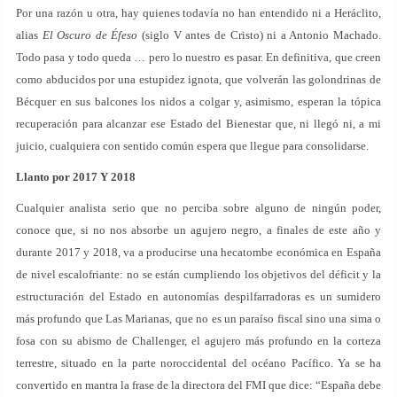
Por una razón u otra, hay quienes todavía no han entendido ni a Heráclito,
alias
El Oscuro de Éfeso
(siglo V antes de Cristo) ni a Antonio Machado.
Todo pasa y todo queda … pero lo nuestro es pasar. En definitiva, que creen
como abducidos por una estupidez ignota, que volverán las golondrinas de
Bécquer en sus balcones los nidos a colgar y, asimismo, esperan la tópica
recuperación para alcanzar ese Estado del Bienestar que, ni llegó ni, a mi
juicio, cualquiera con sentido común espera que llegue para consolidarse.
Llanto por 2017 Y 2018
Cualquier analista serio que no perciba sobre alguno de ningún poder,
conoce que, si no nos absorbe un agujero negro, a finales de este año y
durante 2017 y 2018, va a producirse una hecatombe económica en España
de nivel escalofriante: no se están cumpliendo los objetivos del déficit y la
estructuración del Estado en autonomías despilfarradoras es un sumidero
más profundo que Las Marianas, que no es un paraíso fiscal sino una sima o
fosa con su abismo de Challenger, el agujero más profundo en la corteza
terrestre, situado en la parte noroccidental del océano Pacífico. Ya se ha
convertido en mantra la frase de la directora del FMI que dice: “España debe