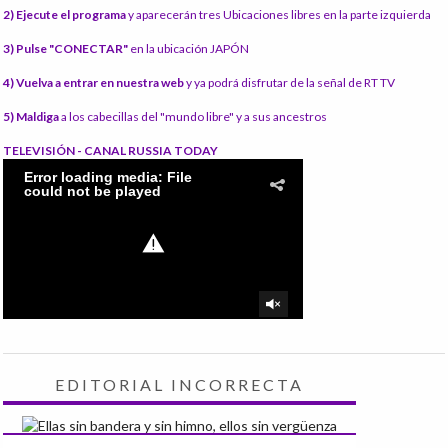
2) Ejecute el programa
y aparecerán tres Ubicaciones libres en la parte izquierda
3) Pulse "CONECTAR"
en la ubicación JAPÓN
4) Vuelva a entrar en nuestra web
y ya podrá disfrutar de la señal de RT TV
5) Maldiga
a los cabecillas del "mundo libre" y a sus ancestros
TELEVISIÓN - CANAL RUSSIA TODAY
EDITORIAL INCORRECTA