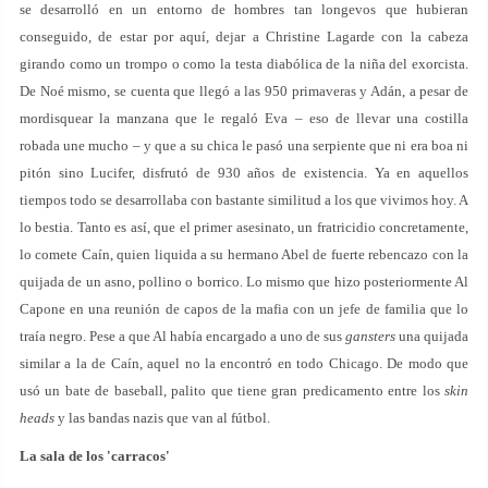
se desarrolló en un entorno de hombres tan longevos que hubieran
conseguido, de estar por aquí, dejar a Christine Lagarde con la cabeza
girando como un trompo o como la testa diabólica de la niña del exorcista.
De Noé mismo, se cuenta que llegó a las 950 primaveras y Adán, a pesar de
mordisquear la manzana que le regaló Eva – eso de llevar una costilla
robada une mucho – y que a su chica le pasó una serpiente que ni era boa ni
pitón sino Lucifer, disfrutó de 930 años de existencia. Ya en aquellos
tiempos todo se desarrollaba con bastante similitud a los que vivimos hoy. A
lo bestia. Tanto es así, que el primer asesinato, un fratricidio concretamente,
lo comete Caín, quien liquida a su hermano Abel de fuerte rebencazo con la
quijada de un asno, pollino o borrico. Lo mismo que hizo posteriormente Al
Capone en una reunión de capos de la mafia con un jefe de familia que lo
traía negro. Pese a que Al había encargado a uno de sus
gansters
una quijada
similar a la de Caín, aquel no la encontró en todo Chicago. De modo que
usó un bate de baseball, palito que tiene gran predicamento entre los
skin
heads
y las bandas nazis que van al fútbol.
La sala de los 'carracos'