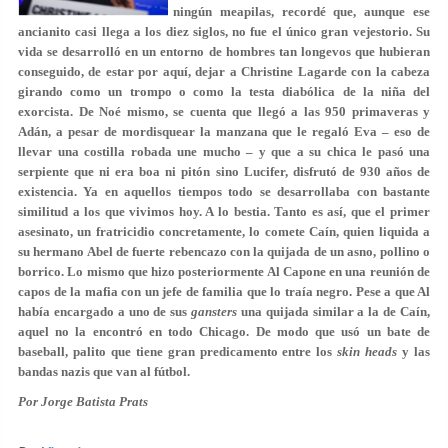
ningún meapilas, recordé que, aunque ese
ancianito casi llega a los diez siglos, no fue el único gran vejestorio. Su
vida se desarrolló en un entorno de hombres tan longevos que hubieran
conseguido, de estar por aquí, dejar a Christine Lagarde con la cabeza
girando como un trompo o como la testa diabólica de la niña del
exorcista. De Noé mismo, se cuenta que llegó a las 950 primaveras y
Adán, a pesar de mordisquear la manzana que le regaló Eva – eso de
llevar una costilla robada une mucho – y que a su chica le pasó una
serpiente que ni era boa ni pitón sino Lucifer, disfrutó de 930 años de
existencia. Ya en aquellos tiempos todo se desarrollaba con bastante
similitud a los que vivimos hoy. A lo bestia. Tanto es así, que el primer
asesinato, un fratricidio concretamente, lo comete Caín, quien liquida a
su hermano Abel de fuerte rebencazo con la quijada de un asno, pollino o
borrico. Lo mismo que hizo posteriormente Al Capone en una reunión de
capos de la mafia con un jefe de familia que lo traía negro. Pese a que Al
había encargado a uno de sus
gansters
una quijada similar a la de Caín,
aquel no la encontró en todo Chicago. De modo que usó un bate de
baseball, palito que tiene gran predicamento entre los
skin heads
y las
bandas nazis que van al fútbol.
Por Jorge Batista Prats