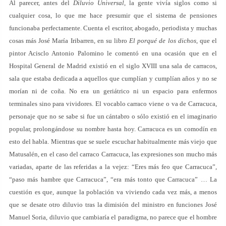
Al parecer, antes del
Diluvio Universal
, la gente vivía siglos como si
cualquier cosa, lo que me hace presumir que el sistema de pensiones
funcionaba perfectamente. Cuenta el escritor, abogado, periodista y muchas
cosas más José María Iribarren, en su libro
El porqué de los dichos
, que el
pintor Acisclo Antonio Palomino le comentó en una ocasión que en el
Hospital General de Madrid existió en el siglo XVIII una sala de carracos,
sala que estaba dedicada a aquellos que cumplían y cumplían años y no se
morían ni de coña. No era un geriátrico ni un espacio para enfermos
terminales sino para vividores. El vocablo carraco viene o va de Carracuca,
personaje que no se sabe si fue un cántabro o sólo existió en el imaginario
popular, prolongándose su nombre hasta hoy. Carracuca es un comodín en
esto del habla. Mientras que se suele escuchar habitualmente más viejo que
Matusalén, en el caso del carraco Carracuca, las expresiones son mucho más
variadas, aparte de las referidas a la vejez: “Eres más feo que Carracuca”,
“paso más hambre que Carracuca”, “era más tonto que Carracuca” … La
cuestión es que, aunque la población va viviendo cada vez más, a menos
que se desate otro diluvio tras la dimisión del ministro en funciones José
Manuel Soria, diluvio que cambiaría el paradigma, no parece que el hombre