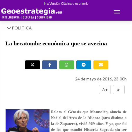
Ir a Versión Clásica o escritorio
Toggle 
POLÍTICA
La hecatombe económica que se avecina
24 de mayo de 2016, 23:00h
A+
a-
Relata el Génesis que Matusalén, abuelo de
Noé el del Arca de la Alianza (otra distinta a
la de Zapatero), vivió 969 años. Y yo, que fui
de los que estudió Historia Sagrada sin ser