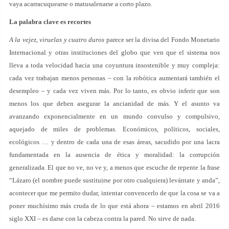
vaya acarracuquearse o matusalenarse a corto plazo.
La palabra clave es recortes
A la vejez, viruelas y cuatro duros
parece ser la divisa del Fondo Monetario
Internacional y otras instituciones del globo que ven que el sistema nos
lleva a toda velocidad hacia una coyuntura insostenible y muy compleja:
cada vez trabajan menos personas – con la robótica aumentará también el
desempleo – y cada vez viven más. Por lo tanto, es obvio inferir que son
menos los que deben asegurar la ancianidad de más. Y el asunto va
avanzando exponencialmente en un mundo convulso y compulsivo,
aquejado de miles de problemas. Económicos, políticos, sociales,
ecológicos … y dentro de cada una de esas áreas, sacudido por una lacra
fundamentada en la ausencia de ética y moralidad: la corrupción
generalizada. El que no ve, no ve y, a menos que escuche de repente la frase
“Lázaro (el nombre puede sustituirse por otro cualquiera) levántate y anda”,
acontecer que me permito dudar, intentar convencerlo de que la cosa se va a
poner muchísimo más cruda de lo que está ahora – estamos en abril 2016
siglo XXI – es darse con la cabeza contra la pared. No sirve de nada.