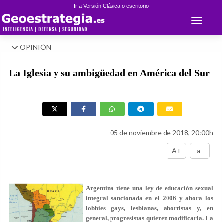
Ir a Versión Clásica o escritorio
Toggle 
OPINIÓN
La Iglesia y su ambigüedad en América del Sur
05 de noviembre de 2018, 20:00h
A+
a-
Argentina tiene una ley de educación sexual
integral sancionada en el 2006 y ahora los
lobbies gays, lesbianas, abortistas y, en
general, progresistas quieren modificarla. La