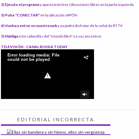
2) Ejecute el programa
y aparecerán tres Ubicaciones libres en la parte izquierda
3) Pulse "CONECTAR"
en la ubicación JAPÓN
4) Vuelva a entrar en nuestra web
y ya podrá disfrutar de la señal de RT TV
5) Maldiga
a los cabecillas del "mundo libre" y a sus ancestros
TELEVISIÓN - CANAL RUSSIA TODAY
EDITORIAL INCORRECTA