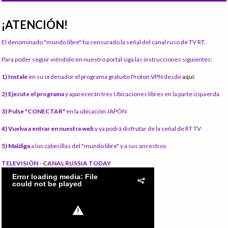
¡ATENCIÓN!
El denominado "mundo libre" ha censurado la señal del canal ruso de TV RT.
Para poder seguir viéndolo en nuestro portal siga las instrucciones siguientes:
1) Instale
en su ordenador el programa gratuito Proton VPN desde
aquí:
2) Ejecute el programa
y aparecerán tres Ubicaciones libres en la parte izquierda
3) Pulse "CONECTAR"
en la ubicación JAPÓN
4) Vuelva a entrar en nuestra web
y ya podrá disfrutar de la señal de RT TV
5) Maldiga
a los cabecillas del "mundo libre" y a sus ancestros
TELEVISIÓN - CANAL RUSSIA TODAY