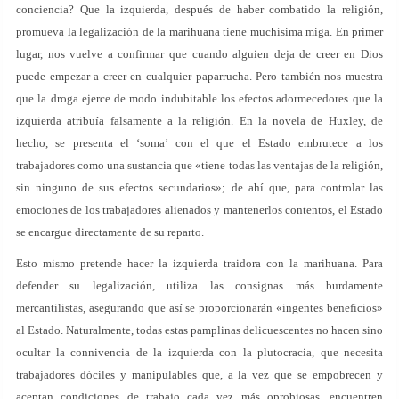
conciencia? Que la izquierda, después de haber combatido la religión,
promueva la legalización de la marihuana tiene muchísima miga. En primer
lugar, nos vuelve a confirmar que cuando alguien deja de creer en Dios
puede empezar a creer en cualquier paparrucha. Pero también nos muestra
que la droga ejerce de modo indubitable los efectos adormecedores que la
izquierda atribuía falsamente a la religión. En la novela de Huxley, de
hecho, se presenta el ‘soma’ con el que el Estado embrutece a los
trabajadores como una sustancia que «tiene todas las ventajas de la religión,
sin ninguno de sus efectos secundarios»; de ahí que, para controlar las
emociones de los trabajadores alienados y mantenerlos contentos, el Estado
se encargue directamente de su reparto.
Esto mismo pretende hacer la izquierda traidora con la marihuana. Para
defender su legalización, utiliza las consignas más burdamente
mercantilistas, asegurando que así se proporcionarán «ingentes beneficios»
al Estado. Naturalmente, todas estas pamplinas delicuescentes no hacen sino
ocultar la connivencia de la izquierda con la plutocracia, que necesita
trabajadores dóciles y manipulables que, a la vez que se empobrecen y
aceptan condiciones de trabajo cada vez más oprobiosas, encuentren