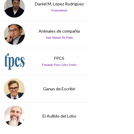
Daniel M. López Rodríguez
Posmodernia
Animales de compañía
Juan Manuel De Prada
FPCS
Fernando Pino Calvo Sotelo
Ganas de Escribir
El Aullido del Lobo