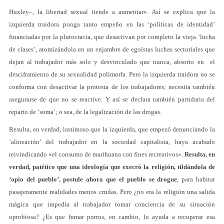
Huxley–, la libertad sexual tiende a aumentar». Así se explica que la
izquierda traidora ponga tanto empeño en las ‘políticas de identidad’
financiadas por la plutocracia, que desactivan por completo la vieja ‘lucha
de clases’, atomizándola en un enjambre de egoístas luchas sectoriales que
dejan al trabajador más solo y desvinculado que nunca, absorto en el
desciframiento de su sexualidad polimorfa. Pero la izquierda traidora no se
conforma con desactivar la protesta de los trabajadores; necesita también
asegurarse de que no se reactive. Y así se declara también partidaria del
reparto de ‘soma’; o sea, de la legalización de las drogas.
Resulta, en verdad, lastimoso que la izquierda, que empezó denunciando la
‘alineación’ del trabajador en la sociedad capitalista, haya acabado
reivindicando «el consumo de marihuana con fines recreativos».
Resulta, en
verdad, patético que una ideología que execró la religión, tildándola de
‘opio del pueblo’, postule ahora que el pueblo se drogue
, para habitar
pasajeramente realidades menos crudas. Pero ¿no era la religión una salida
mágica que impedía al trabajador tomar conciencia de su situación
oprobiosa? ¿Es que fumar porros, en cambio, lo ayuda a recuperar esa