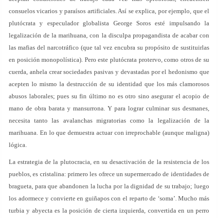
consuelos vicarios y paraísos artificiales. Así se explica, por ejemplo, que el
plutócrata y especulador globalista George Soros esté impulsando la
legalización de la marihuana, con la disculpa propagandista de acabar con
las mafias del narcotráfico (que tal vez encubra su propósito de sustituirlas
en posición monopolística). Pero este plutócrata protervo, como otros de su
cuerda, anhela crear sociedades pasivas y devastadas por el hedonismo que
acepten lo mismo la destrucción de su identidad que los más clamorosos
abusos laborales; pues su fin último no es otro sino asegurar el acopio de
mano de obra barata y mansurrona. Y para lograr culminar sus desmanes,
necesita tanto las avalanchas migratorias como la legalización de la
marihuana. En lo que demuestra actuar con irreprochable (aunque maligna)
lógica.
La estrategia de la plutocracia, en su desactivación de la resistencia de los
pueblos, es cristalina: primero les ofrece un supermercado de identidades de
bragueta, para que abandonen la lucha por la dignidad de su trabajo; luego
los adormece y convierte en guiñapos con el reparto de ‘soma’. Mucho más
turbia y abyecta es la posición de cierta izquierda, convertida en un perro