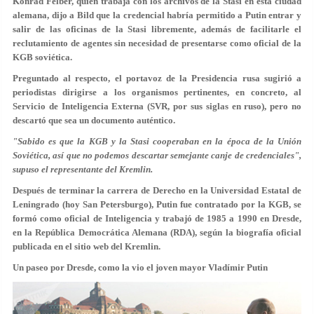
Konrad Felber, quien trabaja con los archivos de la Stasi en esta ciudad
alemana, dijo a Bild que la credencial habría permitido a Putin entrar y
salir de las oficinas de la Stasi libremente, además de facilitarle el
reclutamiento de agentes sin necesidad de presentarse como oficial de la
KGB soviética.
Preguntado al respecto, el portavoz de la Presidencia rusa sugirió a
periodistas dirigirse a los organismos pertinentes, en concreto, al
Servicio de Inteligencia Externa (SVR, por sus siglas en ruso), pero no
descartó que sea un documento auténtico.
"Sabido es que la KGB y la Stasi cooperaban en la época de la Unión
Soviética, así que no podemos descartar semejante canje de credenciales",
supuso el representante del Kremlin.
Después de terminar la carrera de Derecho en la Universidad Estatal de
Leningrado (hoy San Petersburgo), Putin fue contratado por la KGB, se
formó como oficial de Inteligencia y trabajó de 1985 a 1990 en Dresde,
en la República Democrática Alemana (RDA), según la biografía oficial
publicada en el sitio web del Kremlin.
Un paseo por Dresde, como la vio el joven mayor Vladímir Putin