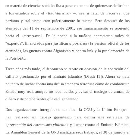
en materia de ciencias sociales iba a parar en manos de quienes se dedicaban
a los estudios sobre el «
totalitarismo
» –o sea, a tratar de hacer ver que
nazismo y stalinismo eran prácticamente lo mismo. Pero después de los
atentados del 11 de septiembre de 2001, ese financiamiento se reorientó
hacia el «
terrorismo
». De la noche a la mañana aparecieron miles de
“expertos”, financiados para justificar
a posteriori
la versión oficial de los
atentados, las guerras contra Afganistán y contra Irak y la proclamación de
la
PatriotAct
.
Trece años más tarde, el fenómeno se repite en ocasión de la aparición del
califato proclamado por el Emirato Islámico (Daesh [1]). Ahora se trata
no tanto de luchar contra una difusa amenaza terrorista como de combatir un
Estado muy real, aunque no reconocido, y evitar el trasiego de armas, de
dinero y de combatientes que está generando.
Dos organizaciones intergubernamentales –la ONU y la Unión Europea–
han realizado un trabajo gigantesco para definir una estrategia de
«
prevención del extremismo violento
» y luchar contra el Emirato Islámico.
La Asamblea General de la ONU analizará esos trabajos, el 30 de junio y el