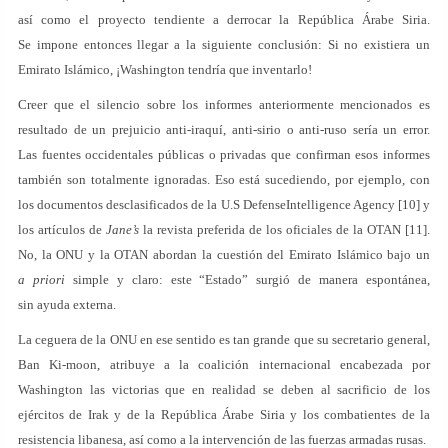
así como el proyecto tendiente a derrocar la República Árabe Siria.
Se impone entonces llegar a la siguiente conclusión: Si no existiera un
Emirato Islámico, ¡Washington tendría que inventarlo!
Creer que el silencio sobre los informes anteriormente mencionados es
resultado de un prejuicio anti-iraquí, anti-sirio o anti-ruso sería un error.
Las fuentes occidentales públicas o privadas que confirman esos informes
también son totalmente ignoradas. Eso está sucediendo, por ejemplo, con
los documentos desclasificados de la U.S DefenseIntelligence Agency [10] y
los artículos de
Jane’s
la revista preferida de los oficiales de la OTAN [11].
No, la ONU y la OTAN abordan la cuestión del Emirato Islámico bajo un
a priori
simple y claro: este “Estado” surgió de manera espontánea,
sin ayuda externa.
La ceguera de la ONU en ese sentido es tan grande que su secretario general,
Ban Ki-moon, atribuye a la coalición internacional encabezada por
Washington las victorias que en realidad se deben al sacrificio de los
ejércitos de Irak y de la República Árabe Siria y los combatientes de la
resistencia libanesa, así como a la intervención de las fuerzas armadas rusas.