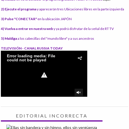
2) Ejecute el programa
y aparecerán tres Ubicaciones libres en la parte izquierda
3) Pulse "CONECTAR"
en la ubicación JAPÓN
4) Vuelva a entrar en nuestra web
y ya podrá disfrutar de la señal de RT TV
5) Maldiga
a los cabecillas del "mundo libre" y a sus ancestros
TELEVISIÓN - CANAL RUSSIA TODAY
EDITORIAL INCORRECTA