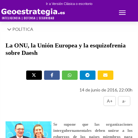
Ir a Versión Clásica o escritorio
Toggle 
POLÍTICA
La ONU, la Unión Europea y la esquizofrenia
sobre Daesh
14 de junio de 2016, 22:00h
A+
a-
Se supone que las organizaciones
intergubernamentales deben unirse a los
esfuerzos de los países miembros para