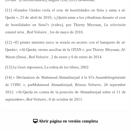
[11] «Estados Unidos viola el cese de hostilidades en Siria y arma a al-
Qaeda », 25 de abril de 2016; «¿Quién arma a los yihadistas durante el cese
de hostilidades en Siria?» (video), por Thierry Meyssan,
La televisión
estatal siria , Red Voltaire
, 1ro de mayo de 2016.
[12] «El primer ministro turco se reunía en secreto con el banquero de al-
Qaeda»; «Al-Qaeda, eterno auxiliar de la OTAN », por Thierry Meyssan,
Al-
Watan
(Siria) ,
Red Voltaire
, 2 de enero y 6 de enero de 2014.
[13]
La Gran impostura
, La esfera de los libros, 2002.
[14] « Déclaration de Mahmoud Ahmadinejad à la 67e Assembléegénérale
de l’ONU », parMahmoud Ahmadinejad,
Réseau Voltaire
, 26 septembre
2012. «Al-Qaeda en contra de la posición de Ahmadinejad sobre el 11 de
septiembre»,
Red Voltaire
, 6 de octubre de 2011.
Abrir página en versión completa