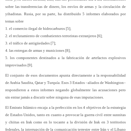
sobre las transferencias de dinero, los envíos de armas y la circulación de
yihadistas. Rusia, por su parte, ha distribuido 5 informes elaborados por
temas sobre
1. el comercio ilegal de hidrocarburos [5];
2. el reclutamiento de combatientes terroristas extranjeros [6];
3. el tráfico de antigüedades [7];
4. las entregas de armas y municiones [8];
5. los componentes destinados a la fabricación de artefactos explosivos
improvisados [9].
El conjunto de esos documentos apunta directamente a la responsabilidad
de Arabia Saudita, Qatar y Turquía. Esos 3 Estados –aliados de Washington–
respondieron a estos informes negando globalmente las acusaciones pero
sin entrar jamás a discutir sobre ninguna de esas imputaciones.
El Emirato Islámico encaja a la perfección en los 4 objetivos de la estrategia
de Estados Unidos, tanto en cuanto a provocar la guerra civil entre sunnitas
y chiitas en Irak como en lo tocante a la división de Irak en 3 territorios
federales, la interrupción de la comunicación terrestre entre Irán y el Líbano