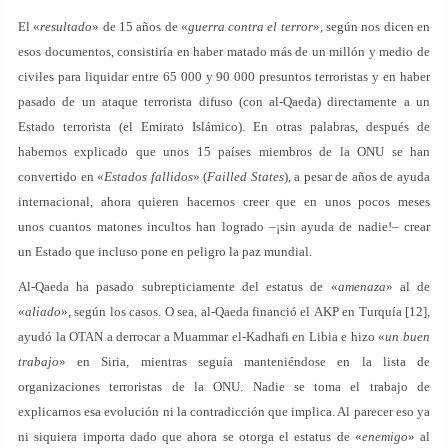
El «
resultado
» de 15 años de «
guerra contra el terror
», según nos dicen en
esos documentos, consistiría en haber matado más de un millón y medio de
civiles para liquidar entre 65 000 y 90 000 presuntos terroristas y en haber
pasado de un ataque terrorista difuso (con al-Qaeda) directamente a un
Estado terrorista (el Emirato Islámico). En otras palabras, después de
habernos explicado que unos 15 países miembros de la ONU se han
convertido en «
Estados fallidos
» (
Failled States
), a pesar de años de ayuda
internacional, ahora quieren hacernos creer que en unos pocos meses
unos cuantos matones incultos han logrado –¡sin ayuda de nadie!– crear
un Estado que incluso pone en peligro la paz mundial.
Al-Qaeda ha pasado subrepticiamente del estatus de «
amenaza
» al de
«
aliado
», según los casos. O sea, al-Qaeda financió el AKP en Turquía [12],
ayudó la OTAN a derrocar a Muammar el-Kadhafi en Libia e hizo «
un buen
trabajo
» en Siria, mientras seguía manteniéndose en la lista de
organizaciones terroristas de la ONU. Nadie se toma el trabajo de
explicarnos esa evolución ni la contradicción que implica. Al parecer eso ya
ni siquiera importa dado que ahora se otorga el estatus de «
enemigo
» al