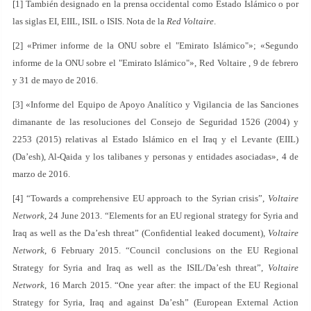
[1] También designado en la prensa occidental como Estado Islámico o por
las siglas EI, EIIL, ISIL o ISIS. Nota de la
Red Voltaire
.
[2] «Primer informe de la ONU sobre el "Emirato Islámico"»; «Segundo
informe de la ONU sobre el "Emirato Islámico"», Red Voltaire , 9 de febrero
y 31 de mayo de 2016.
[3] «Informe del Equipo de Apoyo Analítico y Vigilancia de las Sanciones
dimanante de las resoluciones del Consejo de Seguridad 1526 (2004) y
2253 (2015) relativas al Estado Islámico en el Iraq y el Levante (EIIL)
(Da’esh), Al-Qaida y los talibanes y personas y entidades asociadas», 4 de
marzo de 2016.
[4] “Towards a comprehensive EU approach to the Syrian crisis”,
Voltaire
Network
, 24 June 2013. “Elements for an EU regional strategy for Syria and
Iraq as well as the Da’esh threat” (Confidential leaked document),
Voltaire
Network
, 6 February 2015. “Council conclusions on the EU Regional
Strategy for Syria and Iraq as well as the ISIL/Da’esh threat”,
Voltaire
Network
, 16 March 2015. “One year after: the impact of the EU Regional
Strategy for Syria, Iraq and against Da’esh” (European External Action