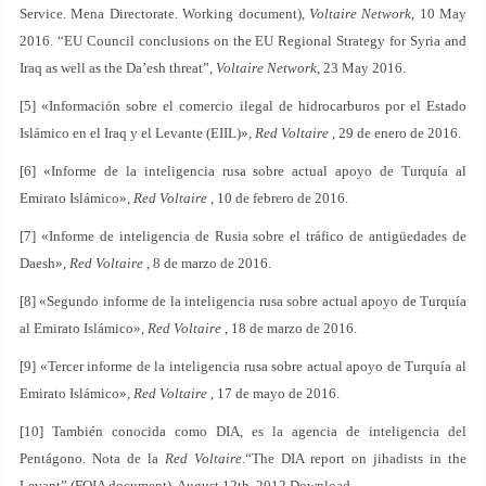
Service. Mena Directorate. Working document),
Voltaire Network
, 10 May
2016. “EU Council conclusions on the EU Regional Strategy for Syria and
Iraq as well as the Da’esh threat”,
Voltaire Network
, 23 May 2016.
[5] «Información sobre el comercio ilegal de hidrocarburos por el Estado
Islámico en el Iraq y el Levante (EIIL)»,
Red Voltaire
, 29 de enero de 2016.
[6] «Informe de la inteligencia rusa sobre actual apoyo de Turquía al
Emirato Islámico»,
Red Voltaire
, 10 de febrero de 2016.
[7] «Informe de inteligencia de Rusia sobre el tráfico de antigüedades de
Daesh»,
Red Voltaire
, 8 de marzo de 2016.
[8] «Segundo informe de la inteligencia rusa sobre actual apoyo de Turquía
al Emirato Islámico»,
Red Voltaire
, 18 de marzo de 2016.
[9] «Tercer informe de la inteligencia rusa sobre actual apoyo de Turquía al
Emirato Islámico»,
Red Voltaire
, 17 de mayo de 2016.
[10] También conocida como DIA, es la agencia de inteligencia del
Pentágono. Nota de la
Red Voltaire
.“The DIA report on jihadists in the
Levant” (FOIA document), August 12th, 2012.Download.