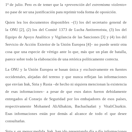
1º de julio. Pero es de temer que la «
prevención del extremismo violento
»
no pase de ser una justificación para reprimir toda forma de oposición.
Quien lea los documentos disponibles –(1) los del secretario general de
la ONU [2], (2) los del Comité 1373 de Lucha Antiterrorista, (3) los del
Equipo de Apoyo Analítico y Vigilancia de las Sanciones [3] y (4) los del
Servicio de Acción Exterior de la Unión Europea [4]– no puede sentir otra
cosa que una especie de vértigo ante lo que, más que un plan de batalla,
parece sobre todo la elaboración de una retórica políticamente correcta.
La ONU y la Unión Europea se basan única y exclusivamente en fuentes
occidentales, alejadas del terreno y que nunca reflejan las informaciones
que envían Irak, Siria y Rusia –de hecho ni siquiera mencionan la existencia
de esas informaciones– a pesar de que esos datos fueron debidamente
entregados al Consejo de Seguridad por los embajadores de esos países,
respectivamente Mohamed AliAlhakim, BacharJaafari y VitaliChurkin.
Esas informaciones están por demás al alcance de todo el que desee
consultarlas.
Siria y, en menor medida, Irak, han ido presentando día a día informaciones